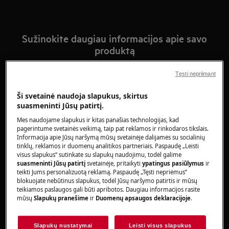
Sužinokite daugiau informacijos apie savo
produktą
Čia rasite visą informaciją - nuo pat pradžių iki
Tęsti nepriimant
patarimų, kaip geriausiai prižiūrėti savo produktą,
Ši svetainė naudoja slapukus, skirtus
šalinti gedimus ar atlikti remontą.
suasmeninti Jūsų patirtį.
Mes naudojame slapukus ir kitas panašias technologijas, kad
pagerintume svetainės veikimą, taip pat reklamos ir rinkodaros tikslais.
Informacija apie Jūsų naršymą mūsų svetainėje dalijamės su socialinių
tinklų, reklamos ir duomenų analitikos partneriais. Paspaudę „Leisti
visus slapukus“ sutinkate su slapukų naudojimu, todėl galime
suasmeninti Jūsų patirtį
svetainėje, pritaikyti
ypatingus pasiūlymus
ir
teikti Jums personalizuotą reklamą. Paspaudę „Tęsti nepriėmus“
blokuojate nebūtinus slapukus, todėl Jūsų naršymo patirtis ir mūsų
teikiamos paslaugos gali būti apribotos. Daugiau informacijos rasite
mūsų
Slapukų pranešime
ir
Duomenų apsaugos deklaracijoje
.
Slapukų nustatymai
Leisti visus slapukus