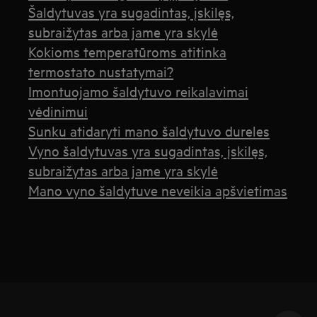
Šaldytuvas yra sugadintas, įskilęs,
subraižytas arba jame yra skylė
Kokioms temperatūroms atitinka
termostato nustatymai?
Imontuojamo šaldytuvo reikalavimai
vėdinimui
Sunku atidaryti mano šaldytuvo dureles
Vyno šaldytuvas yra sugadintas, įskilęs,
subraižytas arba jame yra skylė
Mano vyno šaldytuve neveikia apšvietimas