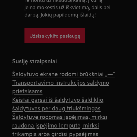
remontu už fiksuotą kainą, į kurią
įeina mokestis už iškvietimą, dalis bei
darbą. Jokių papildomų išlaidų!
Užsisakykite paslaugą
Susiję straipsniai
Šaldytuvo ekrane rodomi brūkšniai „—“
Transportavimo instrukcijos šaldymo
prietaisams
Keistai garsai iš šaldytuvo šaldiklio,
šaldytuvas per daug triukšmingas
Šaldytuve rodomas įspėjimas, mirksi
raudona įspėjimo lemputė, mirksi
trikampis arba girdisi pypsėjimas