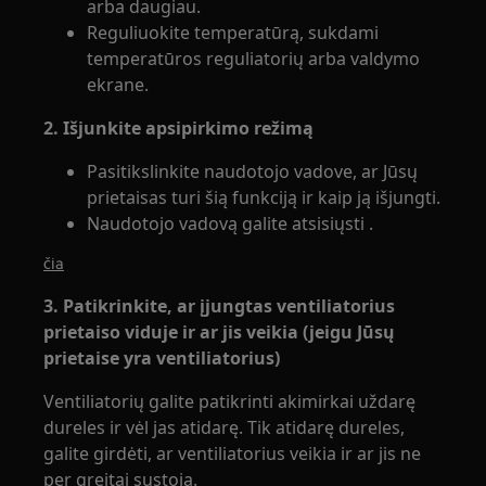
arba daugiau.
Reguliuokite temperatūrą, sukdami
temperatūros reguliatorių arba valdymo
ekrane.
2. Išjunkite apsipirkimo režimą
Pasitikslinkite naudotojo vadove, ar Jūsų
prietaisas turi šią funkciją ir kaip ją išjungti.
Naudotojo vadovą galite atsisiųsti .
čia
3. Patikrinkite, ar įjungtas ventiliatorius
prietaiso viduje ir ar jis veikia (jeigu Jūsų
prietaise yra ventiliatorius)
Ventiliatorių galite patikrinti akimirkai uždarę
dureles ir vėl jas atidarę. Tik atidarę dureles,
galite girdėti, ar ventiliatorius veikia ir ar jis ne
per greitai sustoja.