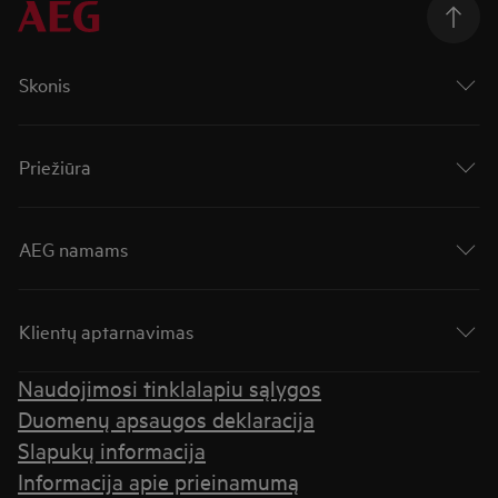
Skonis
Priežiūra
AEG namams
Klientų aptarnavimas
Naudojimosi tinklalapiu sąlygos
Duomenų apsaugos deklaracija
Slapukų informacija
Informacija apie prieinamumą