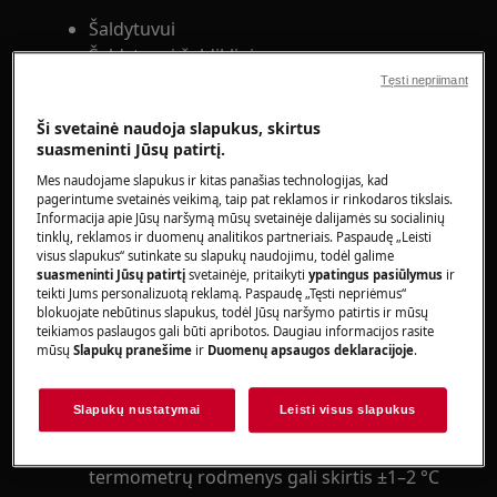
Šaldytuvui
Šaldytuvui-šaldikliui
Tęsti nepriimant
Sprendimas:
Ši svetainė naudoja slapukus, skirtus
1. Patikrinkite, ar prietaisas tinkamai vėsina
suasmeninti Jūsų patirtį.
Termometru išmatuokite temperatūrą į
Mes naudojame slapukus ir kitas panašias technologijas, kad
pagerintume svetainės veikimą, taip pat reklamos ir rinkodaros tikslais.
šaldytuvą įdėtoje vandens stiklinėje.
Informacija apie Jūsų naršymą mūsų svetainėje dalijamės su socialinių
Jeigu temperatūra yra 4–5 °C, šaldytuvas
tinklų, reklamos ir duomenų analitikos partneriais. Paspaudę „Leisti
visus slapukus“ sutinkate su slapukų naudojimu, todėl galime
veikia tinkamai.
suasmeninti Jūsų patirtį
svetainėje, pritaikyti
ypatingus pasiūlymus
ir
Maisto produktų vidinė temperatūra yra
teikti Jums personalizuotą reklamą. Paspaudę „Tęsti nepriėmus“
blokuojate nebūtinus slapukus, todėl Jūsų naršymo patirtis ir mūsų
svarbesnė nei šaldytuvo vidaus oro
teikiamos paslaugos gali būti apribotos. Daugiau informacijos rasite
temperatūra, nes kiekvieno šaldymo ciklo
mūsų
Slapukų pranešime
ir
Duomenų apsaugos deklaracijoje
.
metu oro temperatūra svyruos (kai
šaldymo kompresorius veiks ir nustos
Slapukų nustatymai
Leisti visus slapukus
veikti).
Atkreipkite dėmesį, kad pigesnių
termometrų rodmenys gali skirtis ±1–2 °C