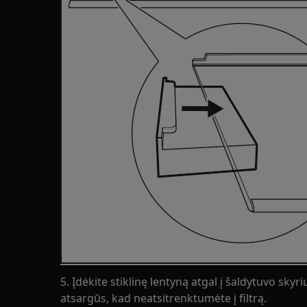
5. Įdėkite stiklinę lentyną atgal į šaldytuvo skyr
atsargūs, kad neatsitrenktumėte į filtrą.