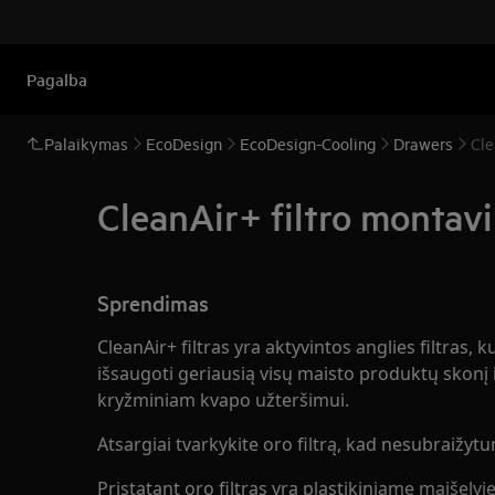
Pagalba
Palaikymas
EcoDesign
EcoDesign-Cooling
Drawers
Cle
CleanAir+ filtro montavi
Sprendimas
CleanAir+ filtras yra aktyvintos anglies filtras, 
išsaugoti geriausią visų maisto produktų skonį 
kryžminiam kvapo užteršimui.
Atsargiai tvarkykite oro filtrą, kad nesubraižytu
Pristatant oro filtras yra plastikiniame maišelyj