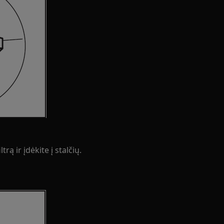
rą ir įdėkite į stalčių.