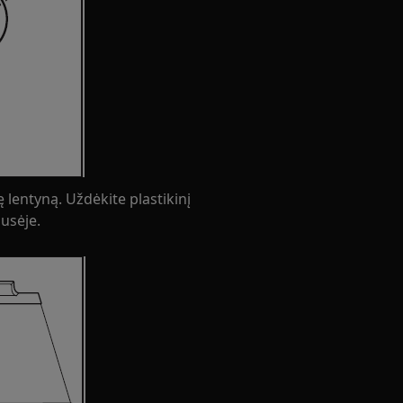
nę lentyną. Uždėkite plastikinį
pusėje.