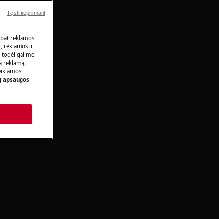
Tęsti nepriimant
 pat reklamos
ų, reklamos ir
, todėl galime
tą reklamą.
eikiamos
 apsaugos