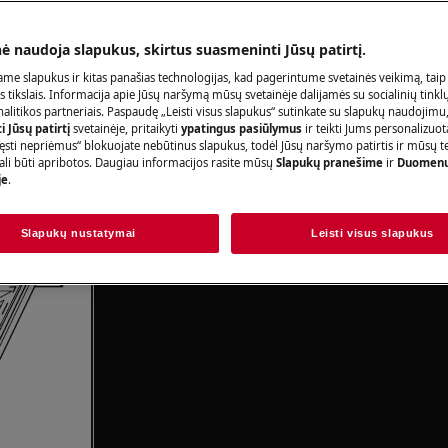
nė naudoja slapukus, skirtus suasmeninti Jūsų patirtį.
me slapukus ir kitas panašias technologijas, kad pagerintume svetainės veikimą, taip
s tikslais. Informacija apie Jūsų naršymą mūsų svetainėje dalijamės su socialinių tinkl
iršių uždėkite ant grotelių,
litikos partneriais. Paspaudę „Leisti visus slapukus“ sutinkate su slapukų naudojimu
 Jūsų patirtį
svetainėje, pritaikyti
ypatingus pasiūlymus
ir teikti Jums personalizuo
itį.
ęsti nepriėmus“ blokuojate nebūtinus slapukus, todėl Jūsų naršymo patirtis ir mūsų t
ali būti apribotos. Daugiau informacijos rasite mūsų
Slapukų pranešime
ir
Duomenų
je
.
Slapukų nustatymai
Leisti visus slapukus