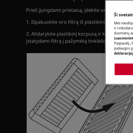
Prieš įjungdami prietaisą, įdėkite oro filtrą.
Ši svetai
1. Išpakuokite oro filtrą iš plastikinio maišelio.
Mes naudoja
ir rinkodaro
2. Atidarykite plastikinį korpusą ir klostuotą pav
duomenų ana
suasmeninti
įstatydami filtrą į pažymėtą tinklelio paviršiaus sr
Paspaudę „T
paslaugos g
deklaracijo