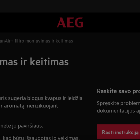
anAir+ filtro montavimas ir keitimas
mas ir keitimas
Raskite savo p
kuris sugeria blogus kvapus ir leidžia
Spręskite problema
ir aromatą, nerizikuojant
dokumentacijos ap
mėte jo paviršiaus.
Rasti instrukciją
e, kad būtų išsaugotas jo veikimas.