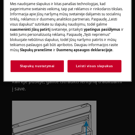
avalynę.
Mes naudojame slapukus ir kitas panašias technologijas, kad
pagerintume svetainės veikimą, taip pat reklamos ir rinkodaros tikslais.
Informacija apie Jūsų naršymą mūsų svetainėje dalijamės su socialinių
Atkreipkite dėmesį, kad netinkamas remontas ar
tinklų, reklamos ir duomenų analitikos partneriais. Paspaudę „Leisti
neprofesionalus remontas gali turėti saugos
visus slapukus“ sutinkate su slapukų naudojimu, todėl galime
suasmeninti Jūsų patirtį
svetainėje, pritaikyti
ypatingus pasiūlymus
ir
pasekmių
teikti Jums personalizuotą reklamą. Paspaudę „Tęsti nepriėmus“
blokuojate nebūtinus slapukus, todėl Jūsų naršymo patirtis ir mūsų
DURŲ PLOVIMAS
teikiamos paslaugos gali būti apribotos. Daugiau informacijos rasite
mūsų
Slapukų pranešime
ir
Duomenų apsaugos deklaracijoje
.
Švelniai patraukite lentyną aukštyn abiem
rankomis, nesulenkdami ir nesukdami lentynos.
Slapukų nustatymai
Leisti visus slapukus
Kai lentynoje nėra surinkimo detalių dešinėje ir
kairėje pusėje, galite ištraukti lentyną traukdami
į save.