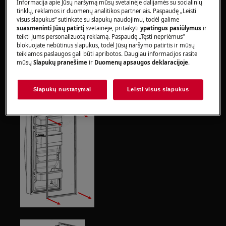
Informacija apie Jūsų naršymą mūsų svetainėje dalijamės su socialinių
tinklų, reklamos ir duomenų analitikos partneriais. Paspaudę „Leisti
Atkreipkite dėmesį, kad netinkamas remontas ar
visus slapukus“ sutinkate su slapukų naudojimu, todėl galime
neprofesionalus remontas gali turėti saugos
suasmeninti Jūsų patirtį
svetainėje, pritaikyti
ypatingus pasiūlymus
ir
teikti Jums personalizuotą reklamą. Paspaudę „Tęsti nepriėmus“
pasekmių
blokuojate nebūtinus slapukus, todėl Jūsų naršymo patirtis ir mūsų
teikiamos paslaugos gali būti apribotos. Daugiau informacijos rasite
Durų tarpiklių keitimas
mūsų
Slapukų pranešime
ir
Duomenų apsaugos deklaracijoje
.
Slapukų nustatymai
Leisti visus slapukus