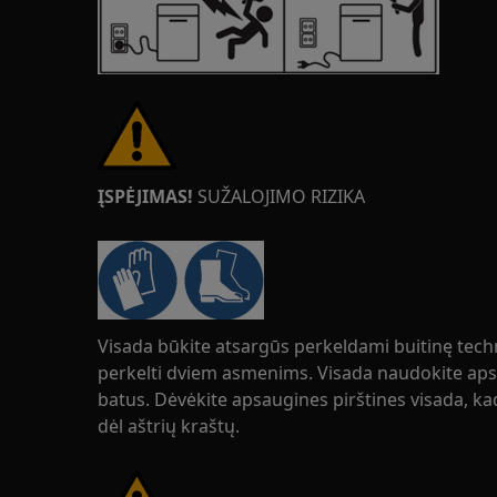
ĮSPĖJIMAS!
SUŽALOJIMO RIZIKA
Visada būkite atsargūs perkeldami buitinę tech
perkelti dviem asmenims. Visada naudokite apsa
batus. Dėvėkite apsaugines pirštines visada, 
dėl aštrių kraštų.