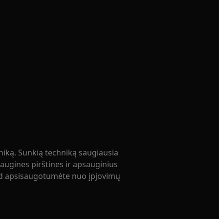
niką. Sunkią techniką saugiausia
ugines pirštines ir apsauginius
kad apsisaugotumėte nuo įpjovimų