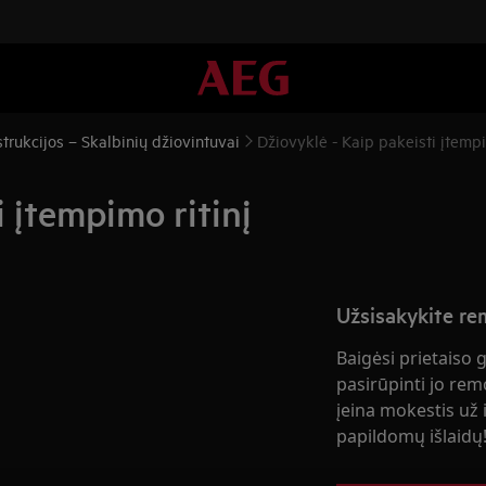
trukcijos – Skalbinių džiovintuvai
Džiovyklė - Kaip pakeisti įtempi
i įtempimo ritinį
Užsisakykite r
Baigėsi prietaiso 
pasirūpinti jo rem
įeina mokestis už i
papildomų išlaidų