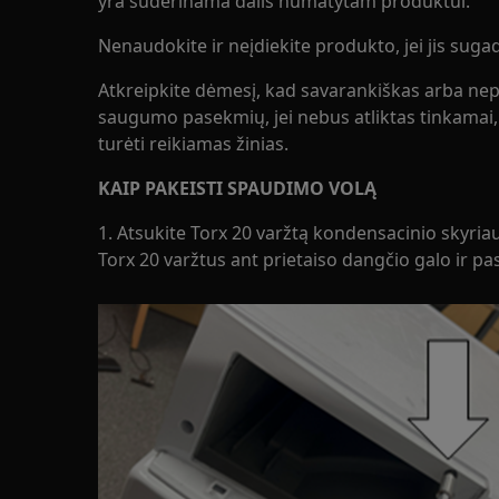
yra suderinama dalis numatytam produktui.
Nenaudokite ir neįdiekite produkto, jei jis sugad
Atkreipkite dėmesį, kad savarankiškas arba nep
saugumo pasekmių, jei nebus atliktas tinkamai, i
turėti reikiamas žinias.
KAIP PAKEISTI SPAUDIMO VOLĄ
1. Atsukite Torx 20 varžtą kondensacinio skyriau
Torx 20 varžtus ant prietaiso dangčio galo ir pas