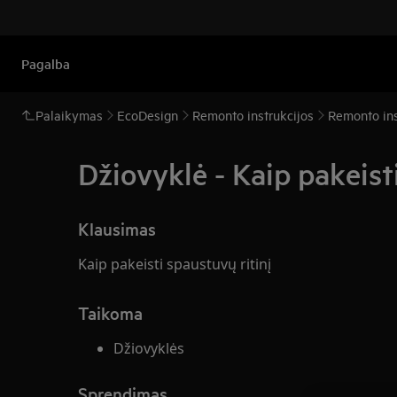
Pagalba
Palaikymas
EcoDesign
Remonto instrukcijos
Remonto ins
Džiovyklė - Kaip pakeist
Klausimas
Kaip pakeisti spaustuvų ritinį
Taikoma
Džiovyklės
Sprendimas