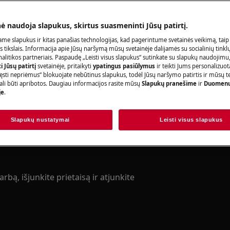
Užsisakykite pa
nė naudoja slapukus, skirtus suasmeninti Jūsų patirtį.
me slapukus ir kitas panašias technologijas, kad pagerintume svetainės veikimą, taip
s tikslais. Informacija apie Jūsų naršymą mūsų svetainėje dalijamės su socialinių tinkl
litikos partneriais. Paspaudę „Leisti visus slapukus“ sutinkate su slapukų naudojimu
Raskite savo p
adovo saugos informaciją prieš
 Jūsų patirtį
svetainėje, pritaikyti
ypatingus pasiūlymus
ir teikti Jums personalizuo
ęsti nepriėmus“ blokuojate nebūtinus slapukus, todėl Jūsų naršymo patirtis ir mūsų t
acijas.
Spręskite problema
ali būti apribotos. Daugiau informacijos rasite mūsų
Slapukų pranešime
ir
Duomenų
je
.
dokumentacijos ap
Slapukų nustatymai
Leisti visus slapukus
Rasti instrukciją
rbą, išjunkite prietaisą ir atjunkite