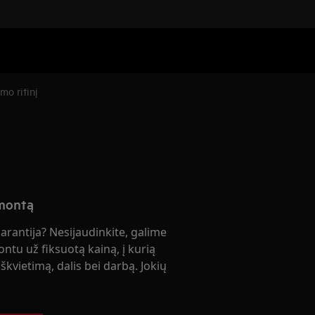
mo ritinį
emontą
garantija? Nesijaudinkite, galime
ontu už fiksuotą kainą, į kurią
škvietimą, dalis bei darbą. Jokių
!