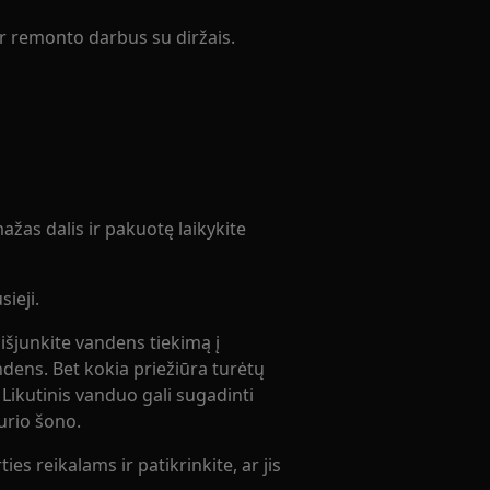
ar remonto darbus su diržais.
žas dalis ir pakuotę laikykite
ieji.
 išjunkite vandens tiekimą į
andens. Bet kokia priežiūra turėtų
. Likutinis vanduo gali sugadinti
kurio šono.
ies reikalams ir patikrinkite, ar jis