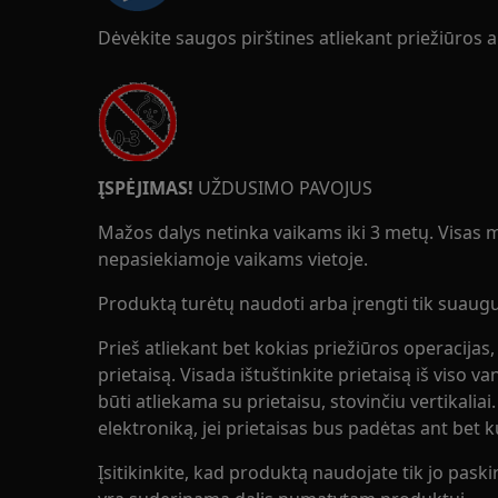
Dėvėkite saugos pirštines atliekant priežiūros 
ĮSPĖJIMAS!
UŽDUSIMO PAVOJUS
Mažos dalys netinka vaikams iki 3 metų. Visas ma
nepasiekiamoje vaikams vietoje.
Produktą turėtų naudoti arba įrengti tik suaugus
Prieš atliekant bet kokias priežiūros operacijas,
prietaisą. Visada ištuštinkite prietaisą iš viso v
būti atliekama su prietaisu, stovinčiu vertikaliai
elektroniką, jei prietaisas bus padėtas ant bet 
Įsitikinkite, kad produktą naudojate tik jo paskirt