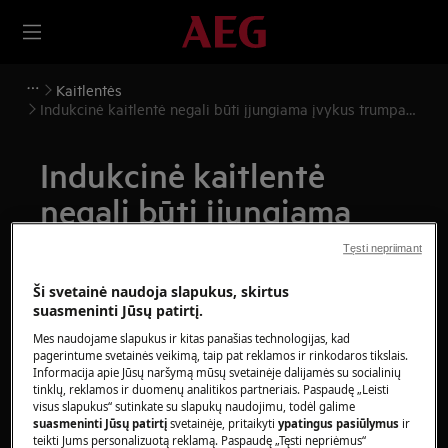
Kaitlentės
Indukcinė kaitlentė negali būti įjungiama įvykus trumpam
jungimui
Indukcinė kaitlentė
negali būti įjungiama
įvykus trumpam
Tęsti nepriimant
jungimui
Ši svetainė naudoja slapukus, skirtus
suasmeninti Jūsų patirtį.
Klausimas
Mes naudojame slapukus ir kitas panašias technologijas, kad
pagerintume svetainės veikimą, taip pat reklamos ir rinkodaros tikslais.
Indukcinė kaitlentė negali būti įjungiama
Informacija apie Jūsų naršymą mūsų svetainėje dalijamės su socialinių
įvykus trumpam jungimui
tinklų, reklamos ir duomenų analitikos partneriais. Paspaudę „Leisti
visus slapukus“ sutinkate su slapukų naudojimu, todėl galime
suasmeninti Jūsų patirtį
svetainėje, pritaikyti
ypatingus pasiūlymus
ir
Taikoma
teikti Jums personalizuotą reklamą. Paspaudę „Tęsti nepriėmus“