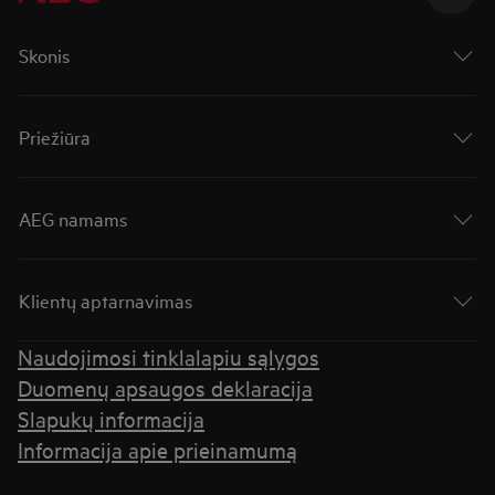
Skonis
Priežiūra
AEG namams
Klientų aptarnavimas
Naudojimosi tinklalapiu sąlygos
Duomenų apsaugos deklaracija
Slapukų informacija
Informacija apie prieinamumą