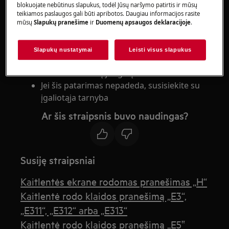
blokuojate nebūtinus slapukus, todėl Jūsų naršymo patirtis ir mūsų
Indukcinė kaitlentė
teikiamos paslaugos gali būti apribotos. Daugiau informacijos rasite
mūsų
Slapukų pranešime
ir
Duomenų apsaugos deklaracijoje
.
Sprendimas
Slapukų nustatymai
Leisti visus slapukus
Patikrinkite saugiklį saugiklių dėžutėje
arba automatinį jungiklį.
Jei šis patarimas nepadeda, susisiekite su
įgaliotąja tarnyba
Ar šis straipsnis buvo naudingas?
Susiję straipsniai
Kaitlentės ekrane rodomas pranešimas „H“
Kaitlentė rodo klaidos pranešimą „E3“,
„E311“, „E312“ arba „E313“
Kaitlentė rodo klaidos pranešimą „E5‟