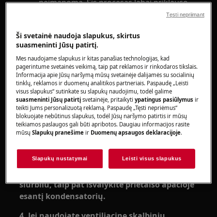
neįmanoma. Šis procesas labai priklauso
nuo skalbinių (pvz., ar tai nauji
Tęsti nepriimant
rankšluosčiai, multinas ir pan.).
Ši svetainė naudoja slapukus, skirtus
Taikoma:
suasmeninti Jūsų patirtį.
Mes naudojame slapukus ir kitas panašias technologijas, kad
ventiliuojamosioms džiovyklėms,
pagerintume svetainės veikimą, taip pat reklamos ir rinkodaros tikslais.
kondensacinėms džiovyklėms,
Informacija apie Jūsų naršymą mūsų svetainėje dalijamės su socialinių
tinklų, reklamos ir duomenų analitikos partneriais. Paspaudę „Leisti
džiovyklėms su šilumos siurbliu.
visus slapukus“ sutinkate su slapukų naudojimu, todėl galime
suasmeninti Jūsų patirtį
svetainėje, pritaikyti
ypatingus pasiūlymus
ir
Sprendimas:
teikti Jums personalizuotą reklamą. Paspaudę „Tęsti nepriėmus“
blokuojate nebūtinus slapukus, todėl Jūsų naršymo patirtis ir mūsų
1. Valydami patikrinkite oro cirkuliaciją.
teikiamos paslaugos gali būti apribotos. Daugiau informacijos rasite
mūsų
Slapukų pranešime
ir
Duomenų apsaugos deklaracijoje
.
2. Išvalykite durelių angos filtrus.
Slapukų nustatymai
Leisti visus slapukus
3. Jei naudojate kondensacinę skalbinių
džiovyklę arba skalbinių džiovyklę su šilumos
siurbliu, taip pat išvalykite prietaiso apačioje
esantį kondensatorių.
4. Jei naudojate ventiliacinę skalbinių