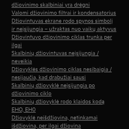
džiovinimo skalbiniai yra drėgni
Valomi džiovinimo filtrai ir kondensatorius
Džiovintuvas ekrane rodo spynos simbolį
ir neįsijungia – užraktas nuo vaikų aktyvus
Džiovintuvo džiovinimo ciklas trunka per
ilgai
Skalbinių džiovintuvas neįsijungia /
neveikia
Džiovyklės džiovinimo ciklas nesibaigia /
nesijaučia, kad drabužiai sausi
Skalbinių džiovyklė neįsijungia po
džiovinimo ciklo
Skalbinių džiovyklė rodo klaidos kodą
EHO, EH0
Džiovyklė neišdžiovina, netinkamai
išdžiovina, per ilgai džiovina