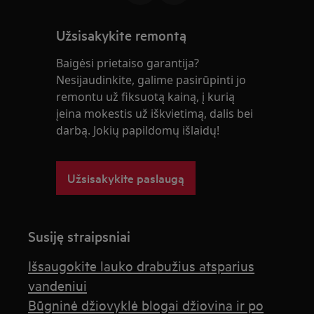
Užsisakykite remontą
Baigėsi prietaiso garantija?
Nesijaudinkite, galime pasirūpinti jo
remontu už fiksuotą kainą, į kurią
įeina mokestis už iškvietimą, dalis bei
darbą. Jokių papildomų išlaidų!
Užsisakykite paslaugą
Susiję straipsniai
Išsaugokite lauko drabužius atsparius
vandeniui
Būgninė džiovyklė blogai džiovina ir po