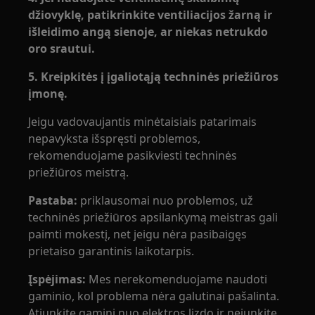
džiovyklę, patikrinkite ventiliacijos žarną ir
išleidimo angą sienoje, ar niekas netrukdo
oro srautui.
5. Kreipkitės į įgaliotąją techninės priežiūros
įmonę.
Jeigu vadovaujantis minėtaisiais patarimais
nepavyksta išspręsti problemos,
rekomenduojame pasikviesti techninės
priežiūros meistrą.
Pastaba:
priklausomai nuo problemos, už
techninės priežiūros apsilankymą meistras gali
paimti mokestį, net jeigu nėra pasibaigęs
prietaiso garantinis laikotarpis.
Įspėjimas:
Mes nerekomenduojame naudoti
gaminio, kol problema nėra galutinai pašalinta.
Atjunkite gaminį nuo elektros lizdo ir nejunkite