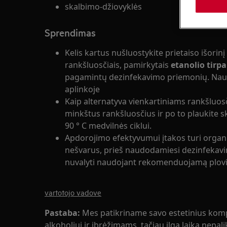
skalbimo-džiovyklės
Sprendimas
Kelis kartus nušluostykite prietaiso išorinį
rankšluosčiais, pamirkytais
etanolio tirpa
pagamintų dezinfekavimo priemonių. Naud
aplinkoje
Kaip alternatyva vienkartiniams rankšluos
minkštus rankšluosčius ir po to plaukite s
90 ° C medvilnės ciklui.
Apdorojimo efektyvumui įtakos turi organi
nešvarus, prieš naudodamiesi dezinfekavi
nuvalyti naudojant rekomenduojamą plovik
vartotojo vadove
Pastaba:
Mes patikriname savo estetinius komp
alkoholiui ir įbrėžimams, tačiau ilgą laiką nepali