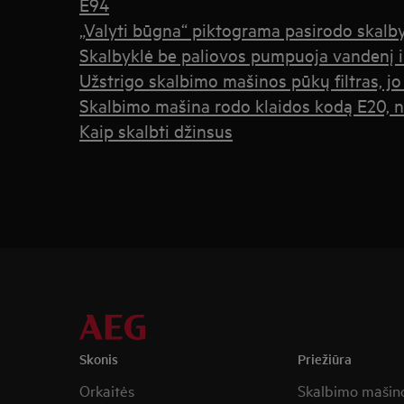
E94
„Valyti būgna“ piktograma pasirodo skalb
Skalbyklė be paliovos pumpuoja vandenį i
Užstrigo skalbimo mašinos pūkų filtras, jo
Skalbimo mašina rodo klaidos kodą E20, n
Kaip skalbti džinsus
Skonis
Priežiūra
Orkaitės
Skalbimo mašin