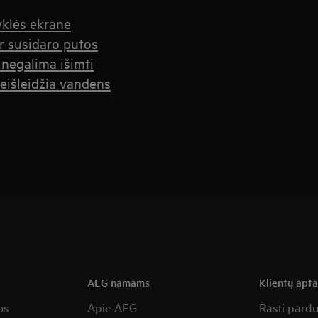
yklės ekrane
r susidaro putos
 negalima išimti
eišleidžia vandens
AEG namams
Klientų apt
os
Apie AEG
Rasti pard