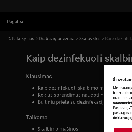
Pagalba
Palaikymas
Drabužių priežiūra
Skalbyklės
Kaip dezinfek
Kaip dezinfekuoti skalb
Klausimas
Ši svetai
Kaip dezinfekuoti skalbimo mašiną ?
Mes naudoja
ir rinkodaro
Kokius sprendimus naudoti norint dezinfe
duomenų ana
Buitinių prietaisų dezinfekacija
suasmeninti
Paspaudę „T
paslaugos g
Taikoma
deklaracijo
Skalbimo mašinos