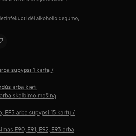
ezinfekuoti dėl alkoholio degumo,
rba supypsi 1 kartą /
ndūs arba kieti
ę arba skalbimo mašiną
, EF3 arba supypsi 15 kartų /
imas E90, E91, E92, E93 arba