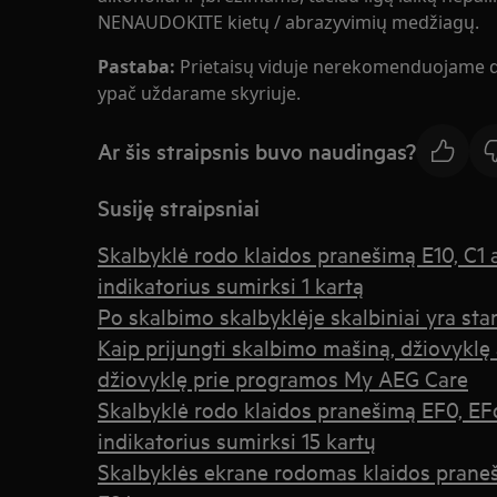
NENAUDOKITE kietų / abrazyvimių medžiagų.
Pastaba:
Prietaisų viduje nerekomenduojame d
ypač uždarame skyriuje.
Ar šis straipsnis buvo naudingas?
Susiję straipsniai
Skalbyklė rodo klaidos pranešimą E10, C1 a
indikatorius sumirksi 1 kartą
Po skalbimo skalbyklėje skalbiniai yra sta
Kaip prijungti skalbimo mašiną, džiovykl
džiovyklę prie programos My AEG Care
Skalbyklė rodo klaidos pranešimą EF0, EFo
indikatorius sumirksi 15 kartų
Skalbyklės ekrane rodomas klaidos praneš