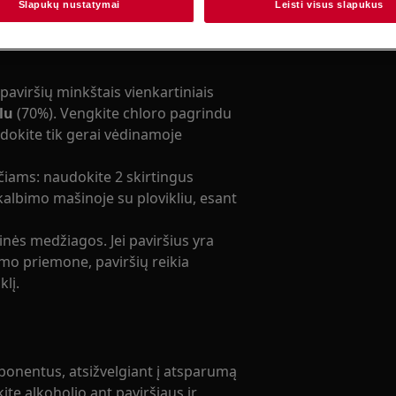
Slapukų nustatymai
Leisti visus slapukus
 paviršių minkštais vienkartiniais
lu
(70%). Vengkite chloro pagrindu
okite tik gerai vėdinamoje
čiams: naudokite 2 skirtingus
kalbimo mašinoje su plovikliu, esant
nės medžiagos. Jei paviršius yra
mo priemone, paviršių reikia
lį.
onentus, atsižvelgiant į atsparumą
kite alkoholio ant paviršiaus ir