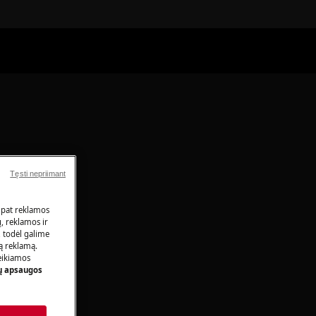
Tęsti nepriimant
 pat reklamos
ų, reklamos ir
, todėl galime
tą reklamą.
eikiamos
 apsaugos