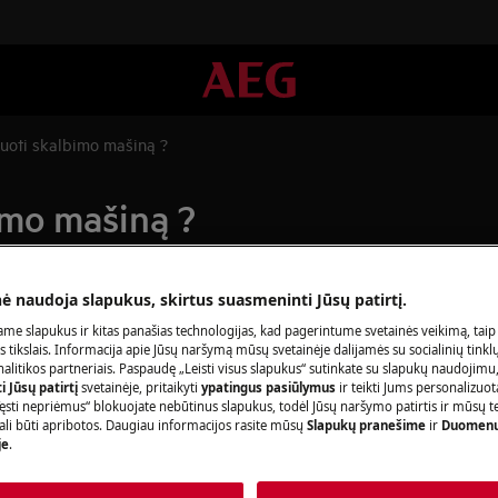
uoti skalbimo mašiną ?
imo mašiną ?
nė naudoja slapukus, skirtus suasmeninti Jūsų patirtį.
me slapukus ir kitas panašias technologijas, kad pagerintume svetainės veikimą, taip
s tikslais. Informacija apie Jūsų naršymą mūsų svetainėje dalijamės su socialinių tinkl
kuoti skalbimo mašiną ?
litikos partneriais. Paspaudę „Leisti visus slapukus“ sutinkate su slapukų naudojimu
 Jūsų patirtį
svetainėje, pritaikyti
ypatingus pasiūlymus
ir teikti Jums personalizuo
ęsti nepriėmus“ blokuojate nebūtinus slapukus, todėl Jūsų naršymo patirtis ir mūsų t
ali būti apribotos. Daugiau informacijos rasite mūsų
Slapukų pranešime
ir
Duomenų
je
.