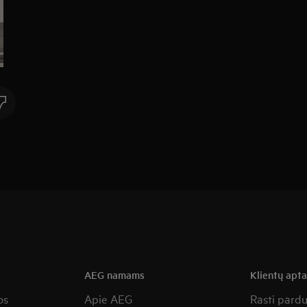
AEG namams
Klientų apt
os
Apie AEG
Rasti pard