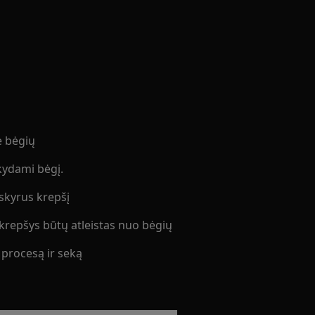
ie bėgių
kydami bėgį.
šskyrus krepšį
krepšys būtų atleistas nuo bėgių
į procesą ir seką