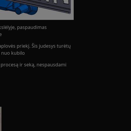
ikslėlyje, paspaudimas
e
plovės priekį. Šis judesys turėtų
i nuo kubilo
nį procesą ir seką, nespausdami