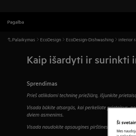
Pagalba
Palaikymas
EcoDesign
EcoDesign-Dishwashing
interior 
Kaip išardyti ir surinkti
Sprendimas
Prieš atlikdami techninę priežiūrą, išjunkite prietais
Visada būkite atsargūs, kai perkeliate prietaisus, ne
dviem asmenims.
Ši svetai
Visada naudokite apsaugines pirštines ir uždarą av
Mes naudoja