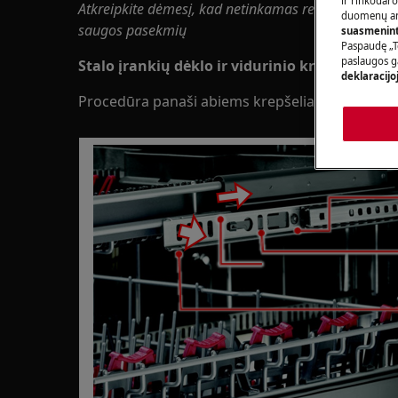
ir rinkodaro
Atkreipkite dėmesį, kad netinkamas remontas ar nep
duomenų ana
saugos pasekmių
suasmeninti
Paspaudę „T
paslaugos g
Stalo įrankių dėklo ir vidurinio krepšio išm
deklaracijo
Procedūra panaši abiems krepšeliams ir atlieka