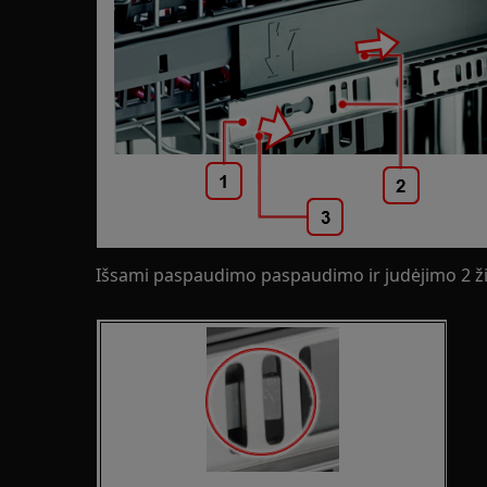
Išsami paspaudimo paspaudimo ir judėjimo 2 ži