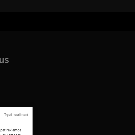
lus
Tęsti nepriimant
 pat reklamos