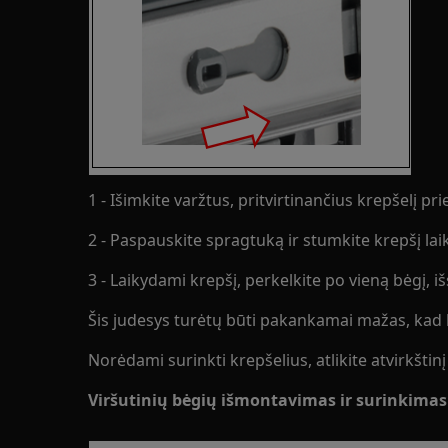
1 - Išimkite varžtus, pritvirtinančius krepšelį pr
2 - Paspauskite spragtuką ir stumkite krepšį lai
3 - Laikydami krepšį, perkelkite po vieną bėgį, i
Šis judesys turėtų būti pakankamai mažas, kad 
Norėdami surinkti krepšelius, atlikite atvirkštin
Viršutinių bėgių išmontavimas ir surinkimas