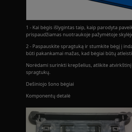
1 - Kai bėgis išlygintas taip, kaip parodyta pave
prispaudžiamas nuotraukoje pažymėtoje skylėj
2 - Paspauskite spragtuką ir stumkite bėgį į inda
būti pakankamai mažas, kad bėgiai būtų atleist
Norėdami surinkti krepšelius, atlikite atvirkšti
spragtukų.
Dešiniojo šono bėgiai
Komponentų detalė