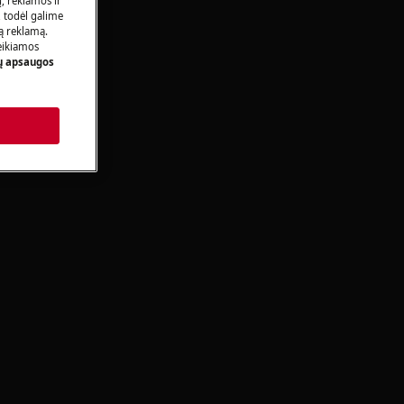
ų, reklamos ir
, todėl galime
tą reklamą.
eikiamos
 apsaugos