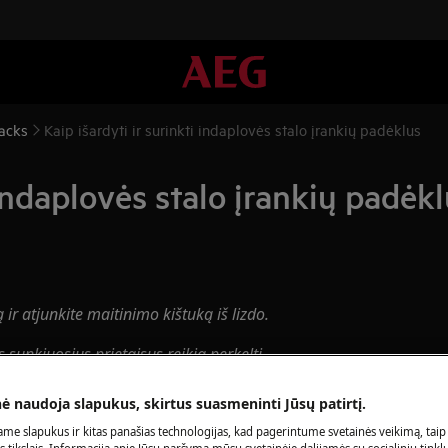
racks
Kaip išardyti ir surinkti indaplovės stalo įrankių padėklus
 indaplovės stalo įrankių padėk
ą ir atjunkite maitinimo kištuką iš
lizdo.
s sunkiuosius prietaisus reikia perkelti
nė naudoja slapukus, skirtus suasmeninti Jūsų patirtį.
alynę.
me slapukus ir kitas panašias technologijas, kad pagerintume svetainės veikimą, taip