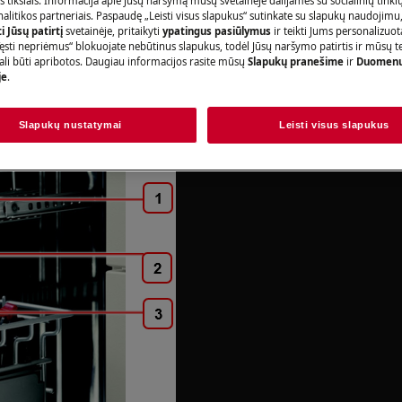
s tikslais. Informacija apie Jūsų naršymą mūsų svetainėje dalijamės su socialinių tinkl
rofesionalus remontas gali turėti
litikos partneriais. Paspaudę „Leisti visus slapukus“ sutinkate su slapukų naudojimu
 Jūsų patirtį
svetainėje, pritaikyti
ypatingus pasiūlymus
ir teikti Jums personalizuo
ęsti nepriėmus“ blokuojate nebūtinus slapukus, todėl Jūsų naršymo patirtis ir mūsų t
ali būti apribotos. Daugiau informacijos rasite mūsų
Slapukų pranešime
ir
Duomenų
ontavimas ir surinkimas
je
.
ma visiškai išėmus krepšelius
Slapukų nustatymai
Leisti visus slapukus