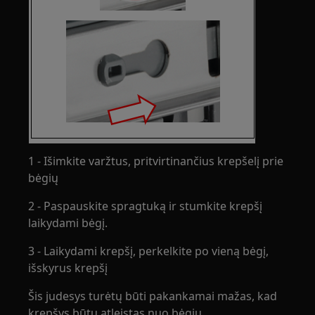
1 - Išimkite varžtus, pritvirtinančius krepšelį prie
bėgių
2 - Paspauskite spragtuką ir stumkite krepšį
laikydami bėgį.
3 - Laikydami krepšį, perkelkite po vieną bėgį,
išskyrus krepšį
Šis judesys turėtų būti pakankamai mažas, kad
krepšys būtų atleistas nuo bėgių