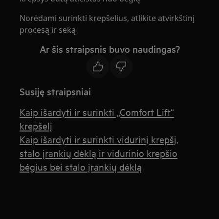
Norėdami surinkti krepšelius, atlikite atvirkštinį
procesą ir seką
Ar šis straipsnis buvo naudingas?
Susiję straipsniai
Kaip išardyti ir surinkti „Comfort Lift“
krepšelį
Kaip išardyti ir surinkti vidurinį krepšį,
stalo įrankių dėklą ir vidurinio krepšio
bėgius bei stalo įrankių dėklą