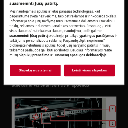
suasmeninti Jūsų patirtį.
sunkiems prietaisams judėti reikia dviem asmenims.
Mes naudojame slapukus ir kitas panašias technologijas, kad
Visada mūvėkite apsaugines pirštines ir uždarą
pagerintume svetainės veikimą, taip pat reklamos ir rinkodaros tikslais.
Informacija apie Jūsų naršymą mūsų svetainėje dalijamės su socialinių
avalynę.
tinklų, reklamos ir duomenų analitikos partneriais. Paspaudę „Leisti
visus slapukus“ sutinkate su slapukų naudojimu, todėl galime
Atkreipkite dėmesį, kad netinkamas remontas ar
suasmeninti Jūsų patirtį
svetainėje, pritaikyti
ypatingus pasiūlymus
ir
neprofesionalus remontas gali turėti saugos
teikti Jums personalizuotą reklamą. Paspaudę „Tęsti nepriėmus“
blokuojate nebūtinus slapukus, todėl Jūsų naršymo patirtis ir mūsų
pasekmių
teikiamos paslaugos gali būti apribotos. Daugiau informacijos rasite
mūsų
Slapukų pranešime
ir
Duomenų apsaugos deklaracijoje
.
Stalo įrankių dėklo ir vidurinio krepšio
išmontavimas ir surinkimas
Slapukų nustatymai
Leisti visus slapukus
Procedūra panaši abiems krepšeliams ir
atliekama visiškai išėmus krepšelius