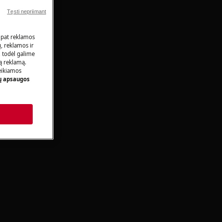
Tęsti nepriimant
 pat reklamos
ų, reklamos ir
, todėl galime
tą reklamą.
eikiamos
 apsaugos