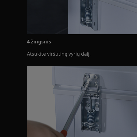
4 žingsnis
Atsukite viršutinę vyrių dalį.