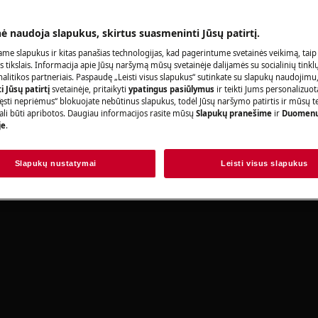
rofesionalus remontas gali turėti
nė naudoja slapukus, skirtus suasmeninti Jūsų patirtį.
me slapukus ir kitas panašias technologijas, kad pagerintume svetainės veikimą, taip
s tikslais. Informacija apie Jūsų naršymą mūsų svetainėje dalijamės su socialinių tinkl
litikos partneriais. Paspaudę „Leisti visus slapukus“ sutinkate su slapukų naudojimu
 Jūsų patirtį
svetainėje, pritaikyti
ypatingus pasiūlymus
ir teikti Jums personalizuo
ęsti nepriėmus“ blokuojate nebūtinus slapukus, todėl Jūsų naršymo patirtis ir mūsų t
ali būti apribotos. Daugiau informacijos rasite mūsų
Slapukų pranešime
ir
Duomenų
je
.
Slapukų nustatymai
Leisti visus slapukus