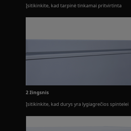
Įsitikinkite, kad tarpinė tinkamai pritvirtinta
2 žingsnis
Įsitikinkite, kad durys yra lygiagrečios spintelei