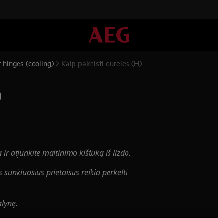
 hinges (cooling)
Kaip pakeisti dureles (H)
)
ą ir atjunkite maitinimo kištuką iš
lizdo.
s sunkiuosius prietaisus reikia perkelti
alynę.