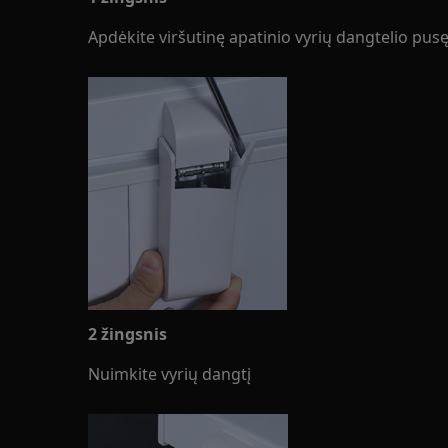
Apdėkite viršutinę apatinio vyrių dangtelio pusę
2 žingsnis
Nuimkite vyrių dangtį