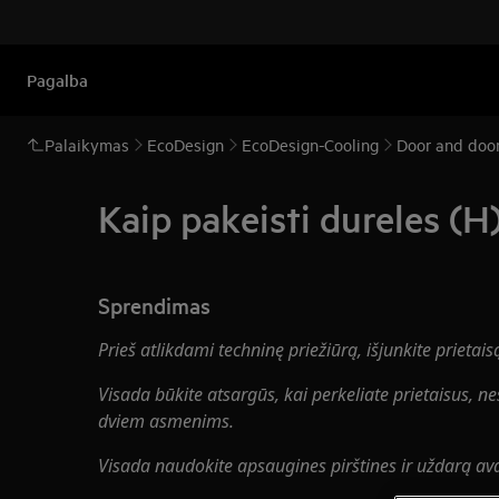
Pagalba
Palaikymas
EcoDesign
EcoDesign-Cooling
Door and door
Kaip pakeisti dureles (H
Sprendimas
Prieš atlikdami techninę priežiūrą, išjunkite prietais
Visada būkite atsargūs, kai perkeliate prietaisus, ne
dviem asmenims.
Visada naudokite apsaugines pirštines ir uždarą av