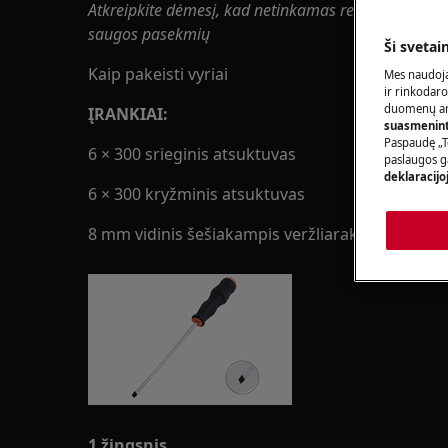
Atkreipkite dėmesį, kad netinkamas remontas ar nep
saugos pasekmių
Ši svetai
Kaip pakeisti vyriai
Mes naudoja
ir rinkodaro
duomenų ana
ĮRANKIAI:
suasmeninti
Paspaudę „T
6 × 300 srieginis atsuktuvas
paslaugos g
deklaracijo
6 × 300 kryžminis atsuktuvas
8 mm vidinis šešiakampis veržliaraktis
1 žingsnis