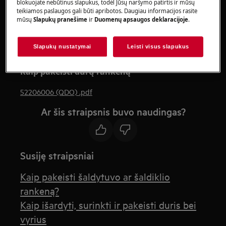
blokuojate nebūtinus slapukus, todėl Jūsų naršymo patirtis ir mūsų
avalynę.
teikiamos paslaugos gali būti apribotos. Daugiau informacijos rasite
mūsų
Slapukų pranešime
ir
Duomenų apsaugos deklaracijoje
.
Atkreipkite dėmesį, kad netinkamas remontas ar
neprofesionalus remontas gali turėti saugos
Slapukų nustatymai
Leisti visus slapukus
pasekmių
Kaip pakeisti durų rankeną
52206006 (QDO) .pdf
Ar šis straipsnis buvo naudingas?
Susiję straipsniai
Kaip pakeisti šaldytuvo ar šaldiklio
rankeną?
Kaip išardyti, surinkti ir pakeisti duris bei
vyrius