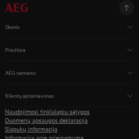
Skonis
Priežiūra
AEG namams
Klientų aptarnavimas
Naudojimosi tinklalapiu sąlygos
Duomenų apsaugos deklaracija
Slapukų informacija
Informacija apie prieinamumą