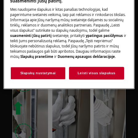
suasmeninti Jūsų patirtį.
Atkreipkite dėmesį, kad netinkamas remontas ar
Mes naudojame slapukus ir kitas panašias technologijas, kad
pagerintume svetainės veikimą, taip pat reklamos ir rinkodaros tikslais.
neprofesionalus remontas gali turėti saugos
Informacija apie Jūsų naršymą mūsų svetainėje dalijamės su socialinių
pasekmių
tinklų, reklamos ir duomenų analitikos partneriais. Paspaudę „Leisti
visus slapukus“ sutinkate su slapukų naudojimu, todėl galime
Šaldiklio ir šaldytuvo durų rankenos
suasmeninti Jūsų patirtį
svetainėje, pritaikyti
ypatingus pasiūlymus
ir
teikti Jums personalizuotą reklamą. Paspaudę „Tęsti nepriėmus“
blokuojate nebūtinus slapukus, todėl Jūsų naršymo patirtis ir mūsų
1 VEIKSMAS Tvirtai laikykite durų rankenos
teikiamos paslaugos gali būti apribotos. Daugiau informacijos rasite
atramas ir spragtelėdami traukite tiesiai į viršų.
mūsų
Slapukų pranešime
ir
Duomenų apsaugos deklaracijoje
.
Slapukų nustatymai
Leisti visus slapukus