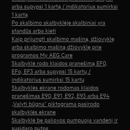
arba supypsi 1 kartą / indikatorius sumirksi
1 kartą
Po skalbimo skalbyklėje skalbiniai yra
standūs arba kieti
Kaip prijungti skalbimo mašiną, džiovyklę
arba skalbimo mašiną džiovyklę prie
programos My AEG Care
Skalbyklė rodo klaidos pranešimą EF0,
EFo, EF3 arba supypsi 15 kartų /
indikatorius sumirksi 15 kartų
Skalbyklės ekrane rodomas klaidos
pranešimas E90, E91, E92, E93 arba E94
„Valyti būgna“ piktograma pasirodo
skalbyklės ekrane
Skalbyklė be paliovos pumpuoja vandenį ir
susidaro putos