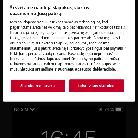
baigti?
Ši svetainė naudoja slapukus, skirtus
suasmeninti Jūsų patirtį.
Taikoma
Mes naudojame slapukus ir kitas panašias technologijas, kad
pagerintume svetainės veikimą, taip pat reklamos ir rinkodaros tikslais.
prijungta skalbimo mašina
Informacija apie Jūsų naršymą mūsų svetainėje dalijamės su socialinių
tinklų, reklamos ir duomenų analitikos partneriais. Paspaudę „Leisti
visus slapukus“ sutinkate su slapukų naudojimu, todėl galime
Sprendimas
suasmeninti Jūsų patirtį
svetainėje, pritaikyti
ypatingus pasiūlymus
ir
teikti Jums personalizuotą reklamą. Paspaudę „Tęsti nepriėmus“
1. Programa praneš apie ciklo pabaigą per
blokuojate nebūtinus slapukus, todėl Jūsų naršymo patirtis ir mūsų
teikiamos paslaugos gali būti apribotos. Daugiau informacijos rasite
„Push Notification“ (PN) *
mūsų
Slapukų pranešime
ir
Duomenų apsaugos deklaracijoje
.
Programos nustatymuose galite nuspręsti,
kurias pranešimų kategorijas norėtumėte gauti,
Slapukų nustatymai
Leisti visus slapukus
įgalindami arba išjungdami atskirai