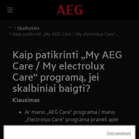
Skalbyklės
Kaip patikrinti „My AEG Care / My electrolux Care“
programą, jei skalbiniai baigti?
Kaip patikrinti „My AEG
Care / My electrolux
Care“ programą, jei
skalbiniai baigti?
Klausimas
Ar mano „AEG Care“ programa / mano
„Electrolux Care“ programa praneš apie
ciklo pabaigą?
Kaip patikrinti programoje, jei skalbiniai
Tęsti nepriimant