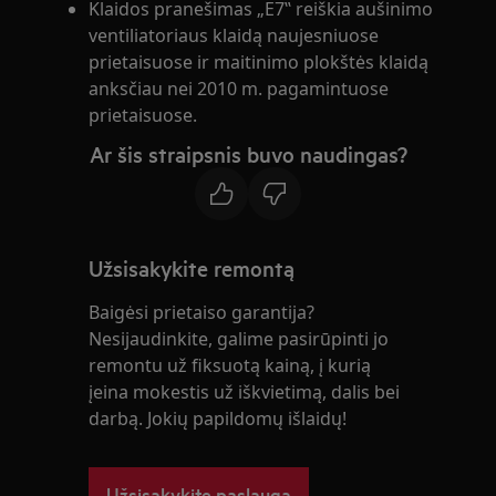
Klaidos pranešimas „E7‟ reiškia aušinimo
ventiliatoriaus klaidą naujesniuose
prietaisuose ir maitinimo plokštės klaidą
anksčiau nei 2010 m. pagamintuose
prietaisuose.
Ar šis straipsnis buvo naudingas?
Užsisakykite remontą
Baigėsi prietaiso garantija?
Nesijaudinkite, galime pasirūpinti jo
remontu už fiksuotą kainą, į kurią
įeina mokestis už iškvietimą, dalis bei
darbą. Jokių papildomų išlaidų!
Užsisakykite paslaugą