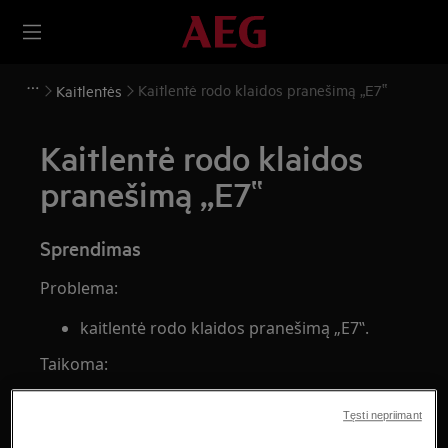
Kaitlentė rodo klaidos pranešimą „E7‟
Kaitlentės
Kaitlentė rodo klaidos
pranešimą „E7‟
Sprendimas
Problema:
kaitlentė rodo klaidos pranešimą „E7‟.
Taikoma:
įmontuojamoms indukcinėms kaitlentėms;
Tęsti nepriimant
atskirai pastatomoms viryklėms su