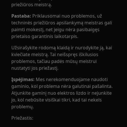
priežiūros meistrą.
Pastaba:
Priklausomai nuo problemos, už
techninės priežiūros apsilankymą meistras gali
paimti mokestį, net jeigu nėra pasibaigęs
prietaiso garantinis laikotarpis.
Užsirašykite rodomą klaidą ir nurodykite ją, kai
kviečiate meistrą. Tai neišspręs iškilusios
problemos, tačiau padės mūsų meistrui
nustatyti jos priežastį.
Įspėjimas:
Mes nerekomenduojame naudoti
gaminio, kol problema nėra galutinai pašalinta.
Atjunkite gaminį nuo elektros lizdo ir nejunkite
jo, kol nebūsite visiškai tikri, kad tai nekels
problemų.
Priežastis: