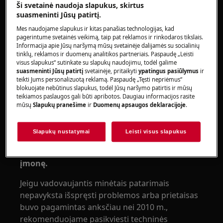
indukcinėmis kaitlentėmis.
Ši svetainė naudoja slapukus, skirtus
suasmeninti Jūsų patirtį.
Sprendimas:
Mes naudojame slapukus ir kitas panašias technologijas, kad
pagerintume svetainės veikimą, taip pat reklamos ir rinkodaros tikslais.
1. Norėdami išspręsti aušinimo
Informacija apie Jūsų naršymą mūsų svetainėje dalijamės su socialinių
ventiliatoriaus problemą:
tinklų, reklamos ir duomenų analitikos partneriais. Paspaudę „Leisti
visus slapukus“ sutinkate su slapukų naudojimu, todėl galime
atidarykite po kaitlente esantį stalčių ir
suasmeninti Jūsų patirtį
svetainėje, pritaikyti
ypatingus pasiūlymus
ir
teikti Jums personalizuotą reklamą. Paspaudę „Tęsti nepriėmus“
įsitikinkite, kad niekas neužstoja
blokuojate nebūtinus slapukus, todėl Jūsų naršymo patirtis ir mūsų
ventiliatoriaus;
teikiamos paslaugos gali būti apribotos. Daugiau informacijos rasite
mūsų
Slapukų pranešime
ir
Duomenų apsaugos deklaracijoje
.
atjunkite prietaisą nuo maitinimo bent 30
sekundžių;
vėl prijunkite jį ir įjunkite.
Slapukų nustatymai
Leisti visus slapukus
2. Kreipkitės į įgaliotąją techninės priežiūros
įmonę.
Jeigu vadovaujantis minėtais patarimais
nepavyksta išspręsti problemos arba prietaisas
buvo pagamintas anksčiau nei 2010 m.,
rekomenduojame pasikviesti techninės