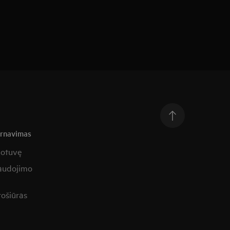
arnavimas
uotuvę
naudojimo
rošiūras