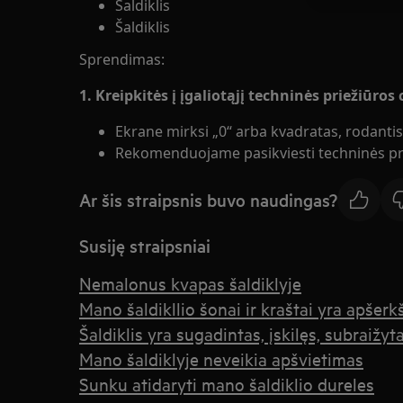
Šaldiklis
Šaldiklis
Sprendimas:
1. Kreipkitės į įgaliotąjį techninės priežiūros
Ekrane mirksi „0“ arba kvadratas, rodanti
Rekomenduojame pasikviesti techninės pri
Ar šis straipsnis buvo naudingas?
Susiję straipsniai
Nemalonus kvapas šaldiklyje
Mano šaldikllio šonai ir kraštai yra apšerk
Šaldiklis yra sugadintas, įskilęs, subraižy
Mano šaldiklyje neveikia apšvietimas
Sunku atidaryti mano šaldiklio dureles