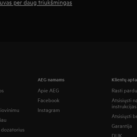
dytuvas per daug triukšmingas
AEG namams
Klientų apt
os
Apie AEG
Rasti pard
Facebook
Atsisiųsti 
instrukcijas
žiovinimu
Instagram
Atsisiųsti b
iau
Garantija
 dozatorius
DUK