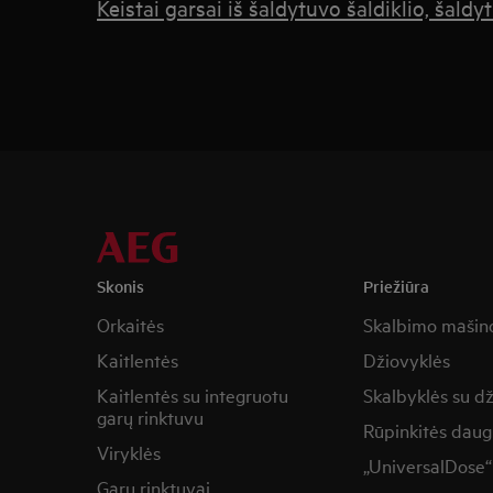
Keistai garsai iš šaldytuvo šaldiklio, šal
Skonis
Priežiūra
Orkaitės
Skalbimo mašin
Kaitlentės
Džiovyklės
Kaitlentės su integruotu
Skalbyklės su d
garų rinktuvu
Rūpinkitės daug
Viryklės
„UniversalDose“
Garų rinktuvai