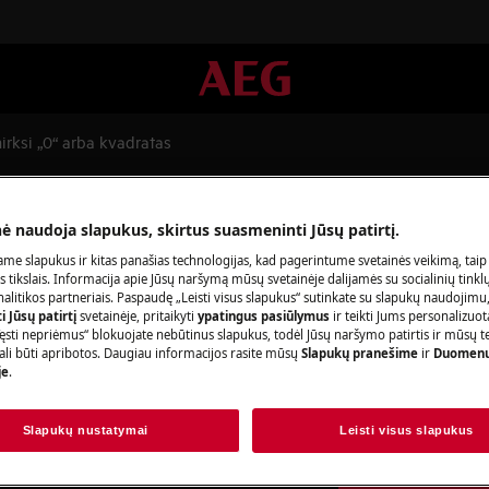
irksi „0“ arba kvadratas
rksi „0“ arba kvadratas
nė naudoja slapukus, skirtus suasmeninti Jūsų patirtį.
me slapukus ir kitas panašias technologijas, kad pagerintume svetainės veikimą, taip
s tikslais. Informacija apie Jūsų naršymą mūsų svetainėje dalijamės su socialinių tinkl
litikos partneriais. Paspaudę „Leisti visus slapukus“ sutinkate su slapukų naudojimu
Užsisakykite r
 Jūsų patirtį
svetainėje, pritaikyti
ypatingus pasiūlymus
ir teikti Jums personalizuo
ęsti nepriėmus“ blokuojate nebūtinus slapukus, todėl Jūsų naršymo patirtis ir mūsų t
ali būti apribotos. Daugiau informacijos rasite mūsų
Slapukų pranešime
ir
Duomenų
Baigėsi prietaiso 
je
.
ratas.
pasirūpinti jo rem
įeina mokestis už i
Slapukų nustatymai
Leisti visus slapukus
papildomų išlaidų