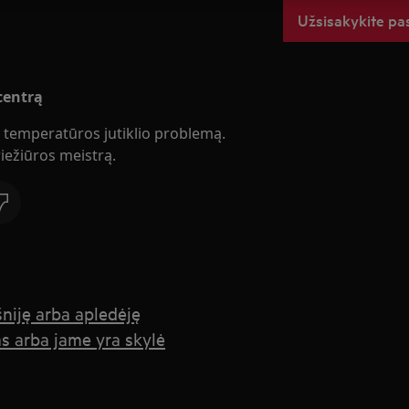
Užsisakykite pa
 centrą
s temperatūros jutiklio problemą.
ežiūros meistrą.
šniję arba apledėję
tas arba jame yra skylė