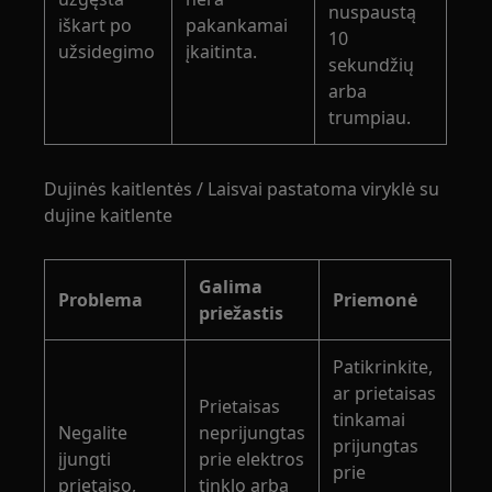
nuspaustą
iškart po
pakankamai
10
užsidegimo
įkaitinta.
sekundžių
arba
trumpiau.
Dujinės kaitlentės / Laisvai pastatoma viryklė su
dujine kaitlente
Galima
Problema
Priemonė
priežastis
Patikrinkite,
ar prietaisas
Prietaisas
tinkamai
Negalite
neprijungtas
prijungtas
įjungti
prie elektros
prie
prietaiso,
tinklo arba