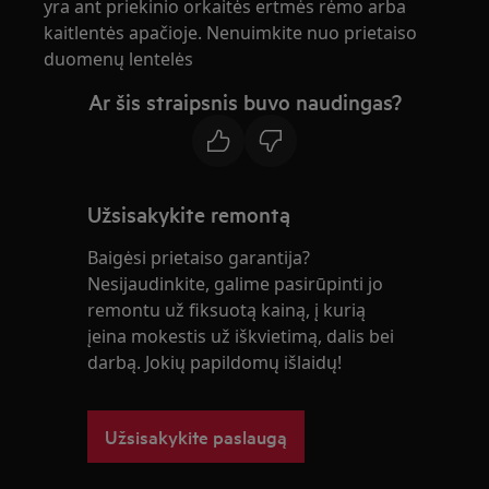
yra ant priekinio orkaitės ertmės rėmo arba
kaitlentės apačioje. Nenuimkite nuo prietaiso
duomenų lentelės
Ar šis straipsnis buvo naudingas?
Užsisakykite remontą
Baigėsi prietaiso garantija?
Nesijaudinkite, galime pasirūpinti jo
remontu už fiksuotą kainą, į kurią
įeina mokestis už iškvietimą, dalis bei
darbą. Jokių papildomų išlaidų!
Užsisakykite paslaugą