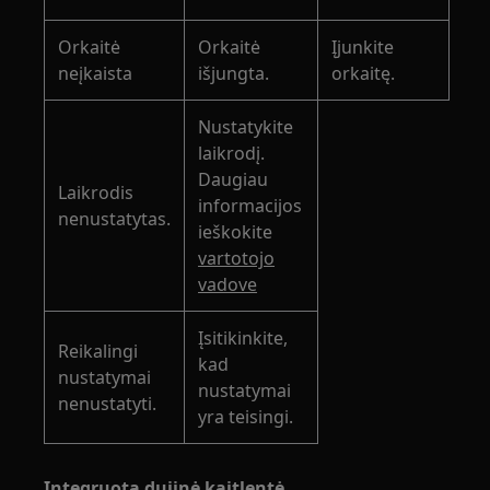
Orkaitė
Orkaitė
Įjunkite
neįkaista
išjungta.
orkaitę.
Nustatykite
laikrodį.
Daugiau
Laikrodis
informacijos
nenustatytas.
ieškokite
vartotojo
vadove
Įsitikinkite,
Reikalingi
kad
nustatymai
nustatymai
nenustatyti.
yra teisingi.
Integruota dujinė kaitlentė