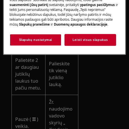
Jūs
kaitlentę ir
suasmeninti Jūsų patirtį
svetainėje, pritaikyti
ypatingus pasiūlymus
ir
teikti Jums personalizuotą reklamą. Paspaudę „Tęsti nepriėmus“
nenustatėte
nustatykite
blokuojate nebūtinus slapukus, todėl Jūsų naršymo patirtis ir mūsų
šilumos
šilumos
teikiamos paslaugos gali būti apribotos. Daugiau informacijos rasite
nustatymo
nustatymas
mūsų
Slapukų pranešime
ir
Duomenų apsaugos deklaracijoje
.
10
mažesnis
sekundžių.
nei 10
Slapukų nustatymai
Leisti visus slapukus
sekundžių.
Palietėte 2
Palieskite
ar daugiau
tik vieną
jutiklių
jutiklio
laukus tuo
lauką.
pačiu metu.
Žr.
naudojimo
vadovo
Pauzė (
II
)
skyrių „
veikia.