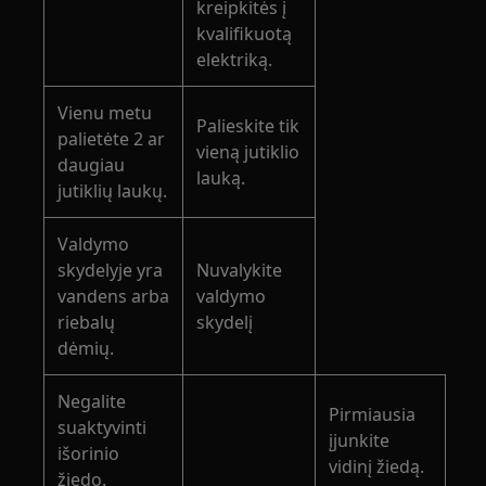
kreipkitės į
kvalifikuotą
elektriką.
Vienu metu
Palieskite tik
palietėte 2 ar
vieną jutiklio
daugiau
lauką.
jutiklių laukų.
Valdymo
skydelyje yra
Nuvalykite
vandens arba
valdymo
riebalų
skydelį
dėmių.
Negalite
Pirmiausia
suaktyvinti
įjunkite
išorinio
vidinį žiedą.
žiedo.