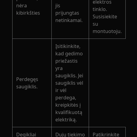
elektros
nėra
jis
tinklo.
kibirkšties
prijungtas
Susisiekite
netinkamai.
su
montuotoju.
Įsitikinkite,
kad gedimo
priežastis
yra
saugiklis. Jei
Perdegęs
saugiklis vėl
saugiklis.
ir vėl
perdega,
kreipkitės į
kvalifikuotą
elektriką.
Degikliai
Dujų tiekimo
Patikrinkite