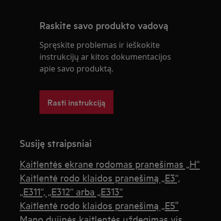
Raskite savo produkto vadovą
Spręskite problemas ir ieškokite
instrukcijų ar kitos dokumentacijos
apie savo produktą.
Rasti instrukciją
Susiję straipsniai
Kaitlentės ekrane rodomas pranešimas „H“
Kaitlentė rodo klaidos pranešimą „E3“,
„E311“, „E312“ arba „E313“
Kaitlentė rodo klaidos pranešimą „E5‟
Mano dujinės kaitlentės uždegimas vis