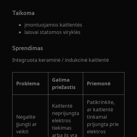
Taikoma
įmontuojamos kaitlentės
laisvai statomos viryklės
Sprendimas
Integruota keraminė / indukcinė kaitlentė
Galima
Problema
Priemonė
priežastis
Patikrinkite,
Kaitlentė
ar kaitlentė
neprijungta
Negalite
tinkamai
elektros
įjungti ar
prijungta prie
tiekimas
veikti
elektros
arba jis yra