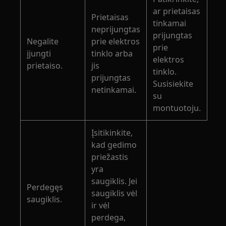
ar prietaisas
Prietaisas
tinkamai
neprijungtas
prijungtas
Negalite
prie elektros
prie
įjungti
tinklo arba
elektros
prietaiso.
jis
tinklo.
prijungtas
Susisiekite
netinkamai.
su
montuotoju.
Įsitikinkite,
kad gedimo
priežastis
yra
saugiklis. Jei
Perdegęs
saugiklis vėl
saugiklis.
ir vėl
perdega,