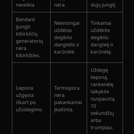
neveikia
nėra.
dujų jungtį.
Bandant
Neteisingai
Tinkamai
įjungti
uždėtas
uždėkite
kibirkščių
degiklio
degiklio
generatorių
dangtelis ir
dangtelį ir
nėra
karūnėlė.
karūnėlę.
kibirkšties.
Uždegę
liepsną,
rankenėlę
Liepsna
Termopora
laikykite
užgęsta
nėra
nuspaustą
iškart po
pakankamai
10
užsidegimo
įkaitinta.
sekundžių
arba
trumpiau.