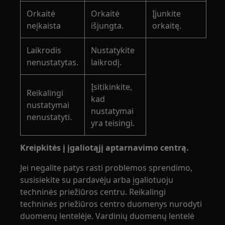
Orkaitė
Orkaitė
Įjunkite
neįkaista
išjungta.
orkaitę.
Laikrodis
Nustatykite
nenustatytas.
laikrodį.
Įsitikinkite,
Reikalingi
kad
nustatymai
nustatymai
nenustatyti.
yra teisingi.
Kreipkitės į įgaliotąjį aptarnavimo centrą.
Jei negalite patys rasti problemos sprendimo,
susisiekite su pardavėju arba įgaliotuoju
techninės priežiūros centru. Reikalingi
techninės priežiūros centro duomenys nurodyti
duomenų lentelėje. Vardinių duomenų lentelė