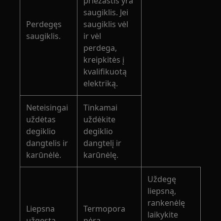
priežastis yra
saugiklis. Jei
Perdegęs
saugiklis vėl
saugiklis.
ir vėl
perdega,
kreipkitės į
kvalifikuotą
elektriką.
Neteisingai
Tinkamai
uždėtas
uždėkite
degiklio
degiklio
dangtelis ir
dangtelį ir
karūnėlė.
karūnėlę.
Uždegę
liepsną,
rankenėlę
Liepsna
Termopora
laikykite
užgęsta
nėra