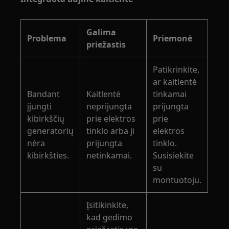
Galima
Problema
Priemonė
priežastis
Patikrinkite,
ar kaitlentė
Bandant
Kaitlentė
tinkamai
įjungti
neprijungta
prijungta
kibirkščių
prie elektros
prie
generatorių
tinklo arba ji
elektros
nėra
prijungta
tinklo.
kibirkšties.
netinkamai.
Susisiekite
su
montuotoju.
Įsitikinkite,
kad gedimo