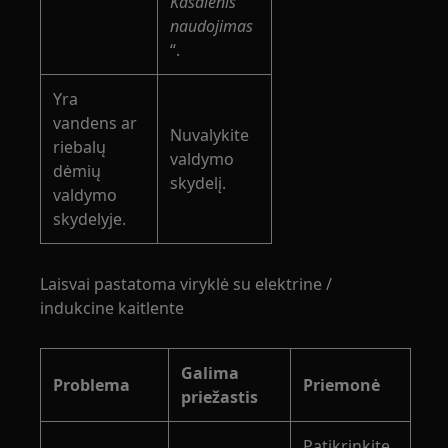
Kasdienis
naudojimas
“.
Yra
vandens ar
Nuvalykite
riebalų
valdymo
dėmių
skydelį.
valdymo
skydelyje.
Laisvai pastatoma viryklė su elektrine /
indukcine kaitlente
Galima
Problema
Priemonė
priežastis
Patikrinkite,