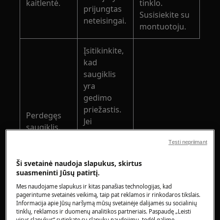
kaitlentė.
tinklo.
prijungtas
Susisiekite su
neteisingai.
montuotoju.
Įsitikinkite,
kad
saugiklis
yra
gedimo
priežastis.
Perdegęs
Jei
saugiklis.
saugiklis
Tęsti nepriimant
vėl ir vėl
perdega,
Ši svetainė naudoja slapukus, skirtus
kreipkitės į
suasmeninti Jūsų patirtį.
kvalifikuotą
Mes naudojame slapukus ir kitas panašias technologijas, kad
elektriką.
pagerintume svetainės veikimą, taip pat reklamos ir rinkodaros tikslais.
Informacija apie Jūsų naršymą mūsų svetainėje dalijamės su socialinių
tinklų, reklamos ir duomenų analitikos partneriais. Paspaudę „Leisti
Vėl įjunkite
visus slapukus“ sutinkate su slapukų naudojimu, todėl galime