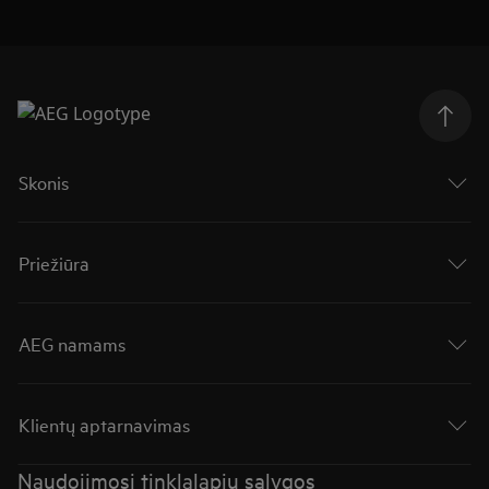
Skonis
Priežiūra
AEG namams
Klientų aptarnavimas
Naudojimosi tinklalapiu sąlygos