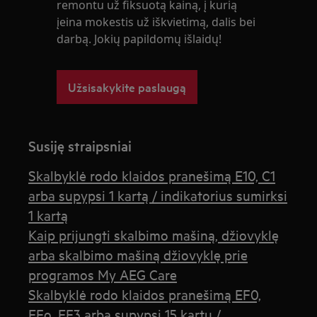
remontu už fiksuotą kainą, į kurią
įeina mokestis už iškvietimą, dalis bei
darbą. Jokių papildomų išlaidų!
Užsisakykite paslaugą
Susiję straipsniai
Skalbyklė rodo klaidos pranešimą E10, C1
arba supypsi 1 kartą / indikatorius sumirksi
1 kartą
Kaip prijungti skalbimo mašiną, džiovyklę
arba skalbimo mašiną džiovyklę prie
programos My AEG Care
Skalbyklė rodo klaidos pranešimą EF0,
EFo, EF3 arba supypsi 15 kartų /