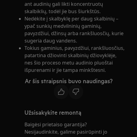
ant audinių gali likti koncentruotų
skalbiklių, todėl jie bus šiurkštūs.
Nedėkite į skalbyklę per daug skalbinių –
ypač sunkių medvilninių gaminių,
pavyzdžiui, džinsų arba rankšluosčių, kurie
sugeria daug vandens.
Tokius gaminius, pavyzdžiui, rankšluosčius,
patartina džiovinti skalbinių džiovyklėje,
nes šio proceso metu audinio pluoštai
išpurenami ir jie tampa minkštesni.
Ar šis straipsnis buvo naudingas?
Užsisakykite remontą
Baigėsi prietaiso garantija?
Nesijaudinkite, galime pasirūpinti jo