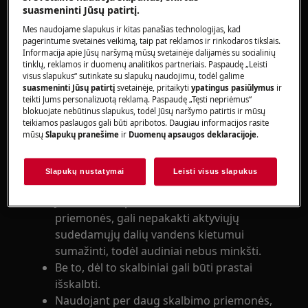
suasmeninti Jūsų patirtį.
per priekį kraunamoms skalbyklėms
Mes naudojame slapukus ir kitas panašias technologijas, kad
(įmontuojamoms ir atskirai pastatomoms)
pagerintume svetainės veikimą, taip pat reklamos ir rinkodaros tikslais.
Informacija apie Jūsų naršymą mūsų svetainėje dalijamės su socialinių
per viršų kraunamoms skalbyklėms
tinklų, reklamos ir duomenų analitikos partneriais. Paspaudę „Leisti
visus slapukus“ sutinkate su slapukų naudojimu, todėl galime
Sprendimas:
suasmeninti Jūsų patirtį
svetainėje, pritaikyti
ypatingus pasiūlymus
ir
teikti Jums personalizuotą reklamą. Paspaudę „Tęsti nepriėmus“
1. Tikriausiai audiniai sustandėja arba
blokuojate nebūtinus slapukus, todėl Jūsų naršymo patirtis ir mūsų
sukietėja, jei naudojamas netinkamas
teikiamos paslaugos gali būti apribotos. Daugiau informacijos rasite
mūsų
Slapukų pranešime
ir
Duomenų apsaugos deklaracijoje
.
skalbimo priemonės kiekis. Norėdami, kad
skalbiniai būtų išskalbti geriausiai,
vadovaukitės toliau pateiktais nurodymais.
Slapukų nustatymai
Leisti visus slapukus
Jei naudosite per mažai skalbimo
priemonės, gali nepakakti aktyviųjų
sudedamųjų dalių vandens kietumui
sumažinti, todėl audiniai nebus minkšti.
Be to, dėl to skalbiniai gali būti prastai
išskalbti.
Naudojant per daug skalbimo priemonės,