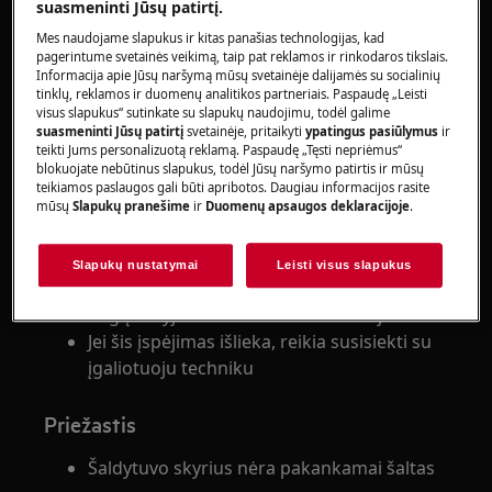
suasmeninti Jūsų patirtį.
Klaidos kodas E10 gali atsirasti po ilgalaikio
Mes naudojame slapukus ir kitas panašias technologijas, kad
elektros energijos tiekimo sutrikimo arba
pagerintume svetainės veikimą, taip pat reklamos ir rinkodaros tikslais.
kai karštas maistas buvo paliktas šaldytuve
Informacija apie Jūsų naršymą mūsų svetainėje dalijamės su socialinių
tinklų, reklamos ir duomenų analitikos partneriais. Paspaudę „Leisti
Nustatykite žemesnę šaldytuvo
visus slapukus“ sutinkate su slapukų naudojimu, todėl galime
temperatūrą arba nustatykite
Super Cool
.
suasmeninti Jūsų patirtį
svetainėje, pritaikyti
ypatingus pasiūlymus
ir
teikti Jums personalizuotą reklamą. Paspaudę „Tęsti nepriėmus“
Tai turėtų pašalinti klaidos kodą, kai
blokuojate nebūtinus slapukus, todėl Jūsų naršymo patirtis ir mūsų
pasiekiama reikiama temperatūra. Dureles
teikiamos paslaugos gali būti apribotos. Daugiau informacijos rasite
laikykite uždarytas, kad pailgintumėte
mūsų
Slapukų pranešime
ir
Duomenų apsaugos deklaracijoje
.
laiką, reikalingą norint pasiekti reikiamą
temperatūrą.
Slapukų nustatymai
Leisti visus slapukus
Ištuštinkite vietą priekinėje oro kanalų
angų srityje ir nedėkite maisto arti jutiklio
Jei šis įspėjimas išlieka, reikia susisiekti su
įgaliotuoju techniku
Priežastis
Šaldytuvo skyrius nėra pakankamai šaltas