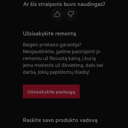
Ar šis straipsnis buvo naudingas?
Užsisakykite remontą
Baigėsi prietaiso garantija?
Nesijaudinkite, galime pasirūpinti jo
remontu už fiksuotą kainą, į kurią
įeina mokestis už iškvietimą, dalis bei
darbą. Jokių papildomų išlaidų!
Užsisakykite paslaugą
Raskite savo produkto vadovą