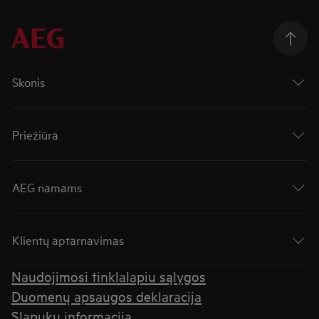
Skonis
Priežiūra
AEG namams
Klientų aptarnavimas
Naudojimosi tinklalapiu sąlygos
Duomenų apsaugos deklaracija
Slapukų informacija