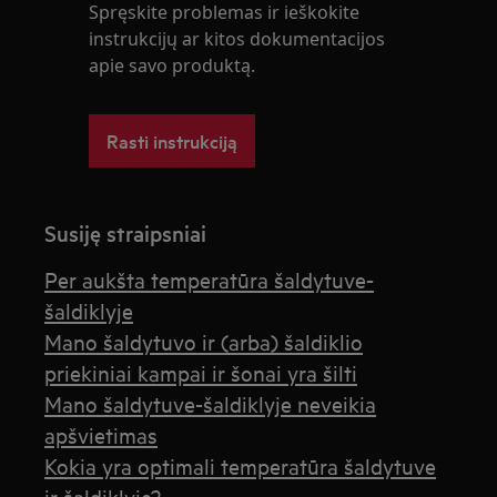
Spręskite problemas ir ieškokite
instrukcijų ar kitos dokumentacijos
apie savo produktą.
Rasti instrukciją
Susiję straipsniai
Per aukšta temperatūra šaldytuve-
šaldiklyje
Mano šaldytuvo ir (arba) šaldiklio
priekiniai kampai ir šonai yra šilti
Mano šaldytuve-šaldiklyje neveikia
apšvietimas
Kokia yra optimali temperatūra šaldytuve
ir šaldiklyje?