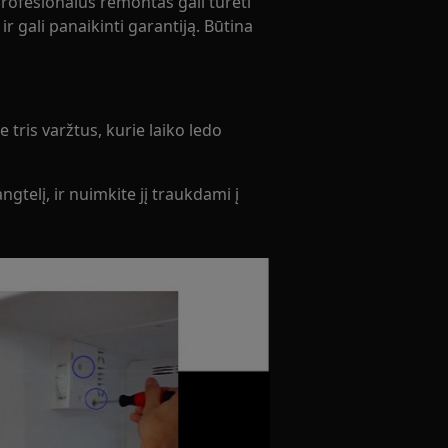
rofesionalus remontas gali turėti
r gali panaikinti garantiją. Būtina
 tris varžtus, kurie laiko ledo
ngtelį, ir nuimkite jį traukdami į