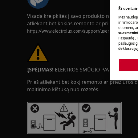
Ši svetai
Visada kreipkitės į savo produkto naudojimo v
Mes naudoja
atliekant bet kokias remonto ar priežiūros oper
ir rinkodaro
duomenų ana
https://www.electrolux.com/support/user-manuals/
suasmeninti
Paspaudę „T
paslaugos g
deklaracijo
ĮSPĖJIMAS!
ELEKTROS SMŪGIO PAVOJUS
Prieš atliekant bet kokį remonto ar priežiūros da
maitinimo kištuką nuo rozetės.