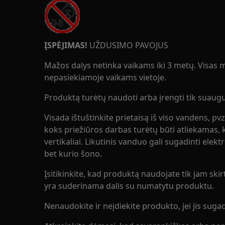
ĮSPĖJIMAS!
UŽDUSIMO PAVOJUS
Mažos dalys netinka vaikams iki 3 metų. Visas ma
nepasiekiamoje vaikams vietoje.
Produktą turėtų naudoti arba įrengti tik suaugus
Visada ištuštinkite prietaisą iš viso vandens, pv
koks priežiūros darbas turėtų būti atliekamas, k
vertikaliai. Likutinis vanduo gali sugadinti elekt
bet kurio šono.
Įsitikinkite, kad produktą naudojate tik jam skirt
yra suderinama dalis su numatytu produktu.
Nenaudokite ir neįdiekite produkto, jei jis sugad