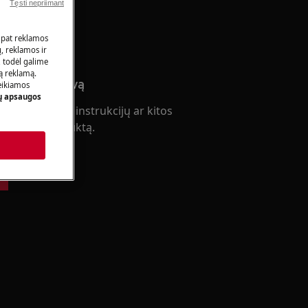
Tęsti nepriimant
slaugą
 pat reklamos
ų, reklamos ir
, todėl galime
tą reklamą.
rodukto vadovą
eikiamos
 apsaugos
s ir ieškokite instrukcijų ar kitos
ie savo produktą.