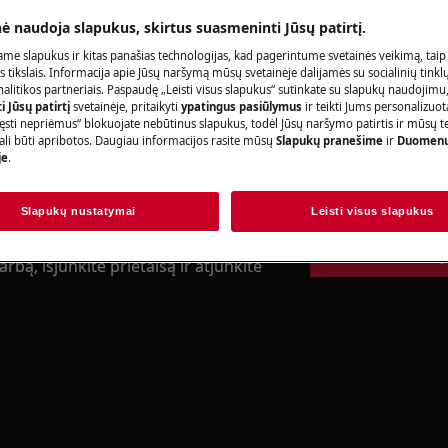
Užsisakykite pa
nė naudoja slapukus, skirtus suasmeninti Jūsų patirtį.
adovo saugos informaciją prieš
me slapukus ir kitas panašias technologijas, kad pagerintume svetainės veikimą, taip
acijas.
s tikslais. Informacija apie Jūsų naršymą mūsų svetainėje dalijamės su socialinių tinkl
litikos partneriais. Paspaudę „Leisti visus slapukus“ sutinkate su slapukų naudojimu
 Jūsų patirtį
svetainėje, pritaikyti
ypatingus pasiūlymus
ir teikti Jums personalizuo
Raskite savo p
ęsti nepriėmus“ blokuojate nebūtinus slapukus, todėl Jūsų naršymo patirtis ir mūsų t
ali būti apribotos. Daugiau informacijos rasite mūsų
Slapukų pranešime
ir
Duomenų
je
.
Spręskite problema
dokumentacijos ap
Slapukų nustatymai
Leisti visus slapukus
Rasti instrukciją
rbą, išjunkite prietaisą ir atjunkite