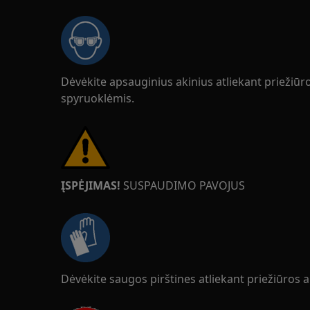
Dėvėkite apsauginius akinius atliekant priežiū
spyruoklėmis.
ĮSPĖJIMAS!
SUSPAUDIMO PAVOJUS
Dėvėkite saugos pirštines atliekant priežiūros 