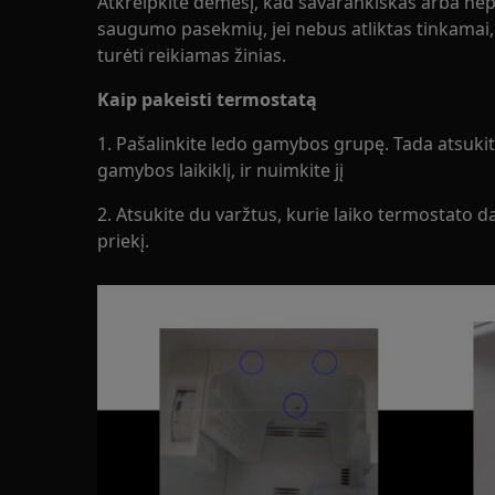
Atkreipkite dėmesį, kad savarankiškas arba nep
saugumo pasekmių, jei nebus atliktas tinkamai, i
turėti reikiamas žinias.
Kaip pakeisti termostatą
1. Pašalinkite ledo gamybos grupę. Tada atsukite
gamybos laikiklį, ir nuimkite jį
2. Atsukite du varžtus, kurie laiko termostato da
priekį.