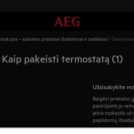
rukcijos – aušinimo prietaisai (šaldytuvai ir šaldikliai)
Šaldytuvas 
 Kaip pakeisti termostatą (1)
Užsisakykite r
Baigėsi prietaiso 
pasirūpinti jo rem
įeina mokestis už i
papildomų išlaidų