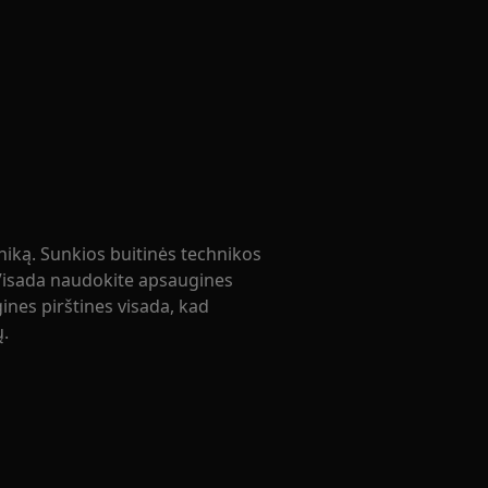
niką. Sunkios buitinės technikos
 Visada naudokite apsaugines
ines pirštines visada, kad
ų.