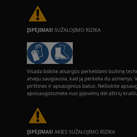
ĮSPĖJIMAS!
SUŽALOJIMO RIZIKA
Visada būkite atsargūs perkeldami buitinę tech
atveju saugiausia, kad ją perkelia du asmenys.
pirštines ir apsauginius batus. Nešiokite apsaug
apsisaugotumėte nuo įpjovimų dėl aštrių krašt
ĮSPĖJIMAS!
AKIES SUŽALOJIMO RIZIKA