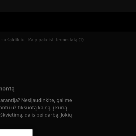
su šaldikliu - Kaip pakeisti termostatą (1)
emontą
garantija? Nesijaudinkite, galime
ontu už fiksuotą kainą, į kurią
škvietimą, dalis bei darbą. Jokių
!