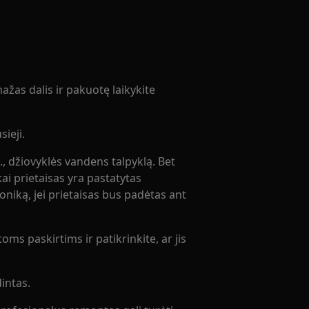
žas dalis ir pakuotę laikykite
ieji.
z., džiovyklės vandens talpyklą. Bet
ai prietaisas yra pastatytas
roniką, jei prietaisas bus padėtas ant
oms paskirtims ir patikrinkite, ar jis
intas.