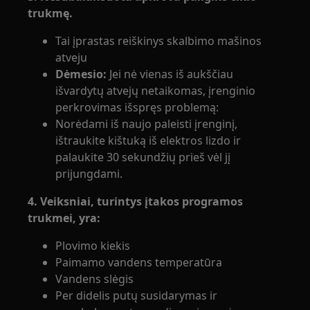
trukmę.
Tai įprastas reiškinys skalbimo mašinos
atveju
Dėmesio:
Jei nė vienas iš aukščiau
išvardytų atvejų netaikomas, įrenginio
perkrovimas išspręs problemą:
Norėdami iš naujo paleisti įrenginį,
ištraukite kištuką iš elektros lizdo ir
palaukite 30 sekundžių prieš vėl jį
prijungdami.
4. Veiksniai, turintys įtakos programos
trukmei, yra:
Plovimo kiekis
Paimamo vandens temperatūra
Vandens slėgis
Per didelis putų susidarymas ir