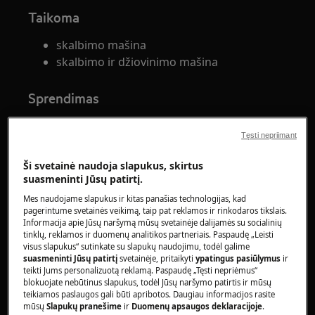
Taikoma
skalbimo mašina
skalbimo ir džiovinimo mašina
Sprendimas
1. Skalbyklė apskaičiuoja laiką pagal įkrovos
Tęsti nepriimant
svorį, o rodomas laikas atitinka šį įvertinimą,
kuris daugeliu atvejų yra labai artimas
Ši svetainė naudoja slapukus, skirtus
faktinei programos trukmei.
suasmeninti Jūsų patirtį.
Mes naudojame slapukus ir kitas panašias technologijas, kad
Skalbyklė apskaičiuoja laiką atsižvelgdama į
pagerintume svetainės veikimą, taip pat reklamos ir rinkodaros tikslais.
krovinį ir skalbimo tipą bei atitinkamai rodo
Informacija apie Jūsų naršymą mūsų svetainėje dalijamės su socialinių
tinklų, reklamos ir duomenų analitikos partneriais. Paspaudę „Leisti
įvertintą laiką.
visus slapukus“ sutinkate su slapukų naudojimu, todėl galime
suasmeninti Jūsų patirtį
svetainėje, pritaikyti
ypatingus pasiūlymus
ir
Priklausomai nuo modelio ir skalbimo
teikti Jums personalizuotą reklamą. Paspaudę „Tęsti nepriėmus“
programos, šis ekranas gali koreguoti
blokuojate nebūtinus slapukus, todėl Jūsų naršymo patirtis ir mūsų
teikiamos paslaugos gali būti apribotos. Daugiau informacijos rasite
programos trukmę jos pradžioje arba
mūsų
Slapukų pranešime
ir
Duomenų apsaugos deklaracijoje
.