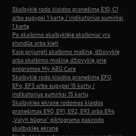
Skalbyklė rodo klaidos pranešimą E10, C1
arba supypsi 1 kartą / indikatorius sumirksi
1 kartą
Po skalbimo skalbyklėje skalbiniai yra
standūs arba kieti
Kaip prijungti skalbimo mašiną, džiovyklę
arba skalbimo mašiną džiovyklę prie
programos My AEG Care
Skalbyklė rodo klaidos pranešimą EF0,
EFo, EF3 arba supypsi 15 kartų /
indikatorius sumirksi 15 kartų
Skalbyklės ekrane rodomas klaidos
pranešimas E90, E91, E92, E93 arba E94
„Valyti būgna“ piktograma pasirodo
skalbyklės ekrane