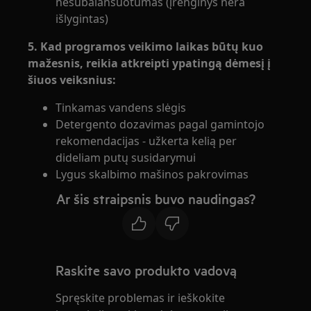
nesubalansuotumas (įrenginys nėra
išlygintas)
5. Kad programos veikimo laikas būtų kuo
mažesnis, reikia atkreipti ypatingą dėmesį į
šiuos veiksnius:
Tinkamas vandens slėgis
Detergento dozavimas pagal gamintojo
rekomendacijas - užkerta kelią per
dideliam putų susidarymui
Lygus skalbimo mašinos pakrovimas
Ar šis straipsnis buvo naudingas?
Raskite savo produkto vadovą
Spręskite problemas ir ieškokite