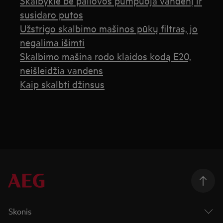
Skalbyklė be paliovos pumpuoja vandenį ir
susidaro putos
Užstrigo skalbimo mašinos pūkų filtras, jo
negalima išimti
Skalbimo mašina rodo klaidos kodą E20,
neišleidžia vandens
Kaip skalbti džinsus
Skonis