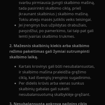
svarbu pirmiausia įjungti skalbimo mašiną,
tada pasirinkti skalbimo ciklą, prieš
įkraunant skalbinius į skalbimo mašiną.
Tokiu atveju masės jutiklis veiks teisingai.
Jei įrenginys bus užpildytas drabužiais,
pavyzdžiui, po pamerkimo, tai taip pat gali
lemti įvairias skalbimo trukmes.
2. Mažesnis skalbinių kiekis arba skalbimo
režimo pakeitimas gali žymiai sutrumpinti
skalbimo laiką.
Kartais krovinys gali būti nesubalansuotas,
ir skalbimo mašina praleidžia gręžimo
ciklą, kad išvengtų įrenginio sugadinimo.
Per didelis krūvis arba vienas sunkus
skalbinių gabalas gali sukelti
nesubalansuotumą skalbyklėje gręžiant.
3. Nesubalansuota apkrova pailgins ciklo