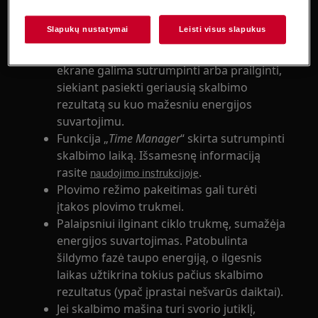
vykdymo metu.
Po nustatymo skalbimo programos,
Slapukų nustatymai
Leisti visus slapukus
programa rodo numatomą programos
trukmę. Paskui rodomą skalbimo laiką
ekrane galima sutrumpinti arba prailginti,
siekiant pasiekti geriausią skalbimo
rezultatą su kuo mažesniu energijos
suvartojimu.
Funkcija „
Time Manager
“ skirta sutrumpinti
skalbimo laiką. Išsamesnę informaciją
rasite
.
naudojimo instrukcijoje
Plovimo režimo pakeitimas gali turėti
įtakos plovimo trukmei.
Palaipsniui ilginant ciklo trukmę, sumažėja
energijos suvartojimas. Patobulinta
šildymo fazė taupo energiją, o ilgesnis
laikas užtikrina tokius pačius skalbimo
rezultatus (ypač įprastai nešvarūs daiktai).
Jei skalbimo mašina turi svorio jutiklį,