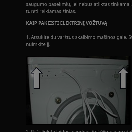
saugumo pasekmių, jei nebus atliktas tinkamai, i
turėti reikiamas žinias.
KAIP PAKEISTI ELEKTRINĮ VOŽTUVĄ
1. Atsukite du varžtus skalbimo mašinos gale. St
nuimkite jį.
2. Pašalinkite laidus, vandens įtekėjimo vamzde