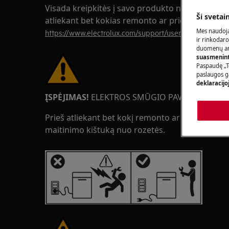
Visada kreipkitės į savo produkto naudojimo v
Ši svetai
atliekant bet kokias remonto ar priežiūros oper
Mes naudoja
https://www.electrolux.com/support/user-manuals/
ir rinkodaro
duomenų ana
suasmeninti
Paspaudę „T
paslaugos g
deklaracijo
ĮSPĖJIMAS!
ELEKTROS SMŪGIO PAVOJUS
Prieš atliekant bet kokį remonto ar priežiūros da
maitinimo kištuką nuo rozetės.