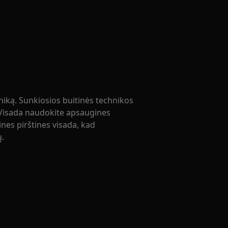
niką. Sunkiosios buitinės technikos
 Visada naudokite apsaugines
nes pirštines visada, kad
ų.