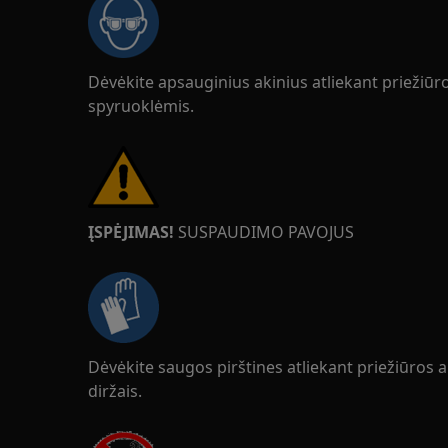
Dėvėkite apsauginius akinius atliekant priežiū
spyruoklėmis.
ĮSPĖJIMAS!
SUSPAUDIMO PAVOJUS
Dėvėkite saugos pirštines atliekant priežiūros 
diržais.