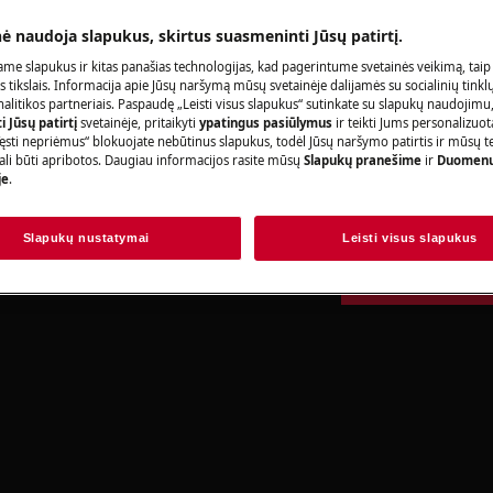
adovo saugos informaciją prieš
Užsisakykite pa
nė naudoja slapukus, skirtus suasmeninti Jūsų patirtį.
acijas.
me slapukus ir kitas panašias technologijas, kad pagerintume svetainės veikimą, taip
s tikslais. Informacija apie Jūsų naršymą mūsų svetainėje dalijamės su socialinių tinkl
litikos partneriais. Paspaudę „Leisti visus slapukus“ sutinkate su slapukų naudojimu
 Jūsų patirtį
svetainėje, pritaikyti
ypatingus pasiūlymus
ir teikti Jums personalizuo
Raskite savo p
ęsti nepriėmus“ blokuojate nebūtinus slapukus, todėl Jūsų naršymo patirtis ir mūsų t
ali būti apribotos. Daugiau informacijos rasite mūsų
Slapukų pranešime
ir
Duomenų
Spręskite problema
je
.
dokumentacijos ap
Slapukų nustatymai
Leisti visus slapukus
rbą, išjunkite prietaisą ir atjunkite
Rasti instrukciją