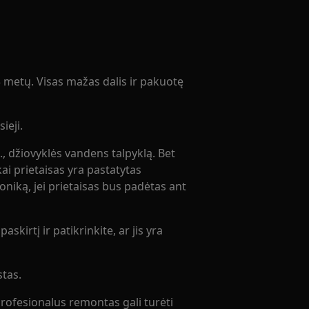
metų. Visas mažas dalis ir pakuotę
ieji.
z., džiovyklės vandens talpyklą. Bet
ai prietaisas yra pastatytas
roniką, jei prietaisas bus padėtas ant
askirtį ir patikrinkite, ar jis yra
stas.
rofesionalus remontas gali turėti