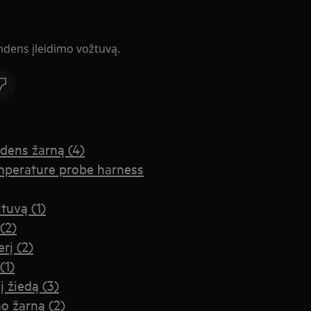
andens įleidimo vožtuvą.
dens žarną (4)
mperature probe harness
tuvą (1)
(2)
rį (2)
(1)
 žiedą (3)
o žarną (2)