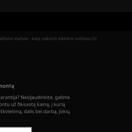
albimo mašina - kaip pakeisti elektros vožtuvą (1)
emontą
garantija? Nesijaudinkite, galime
ontu už fiksuotą kainą, į kurią
škvietimą, dalis bei darbą. Jokių
!