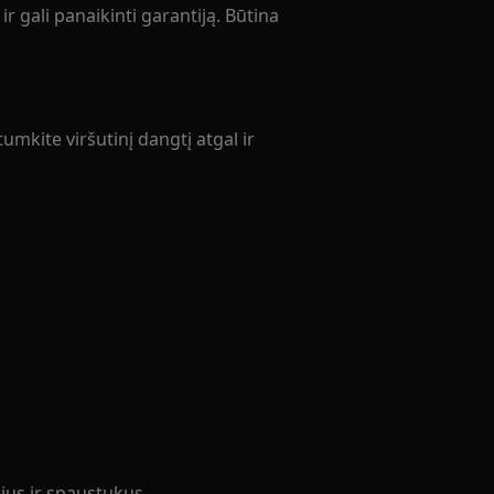
r gali panaikinti garantiją. Būtina
umkite viršutinį dangtį atgal ir
lius ir spaustukus