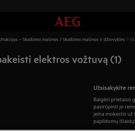
trukcijos – Skalbimo mašinos / Skalbimo mašinos ir džiovyklės
Sk
akeisti elektros vožtuvą (1)
Užsisakykite r
Baigėsi prietaiso 
pasirūpinti jo rem
įeina mokestis už i
papildomų išlaidų