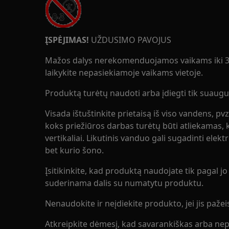
ĮSPĖJIMAS!
UŽDUSIMO PAVOJUS
Mažos dalys nerekomenduojamos vaikams iki 3 
laikykite nepasiekiamoje vaikams vietoje.
Produktą turėtų naudoti arba įdiegti tik suaugus
Visada ištuštinkite prietaisą iš viso vandens, pv
koks priežiūros darbas turėtų būti atliekamas, k
vertikaliai. Likutinis vanduo gali sugadinti elekt
bet kurio šono.
Įsitikinkite, kad produktą naudojate tik pagal jo p
suderinama dalis su numatytu produktu.
Nenaudokite ir neįdiekite produkto, jei jis pažei
Atkreipkite dėmesį, kad savarankiškas arba nep