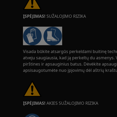
ĮSPĖJIMAS!
SUŽALOJIMO RIZIKA
Visada būkite atsargūs perkeldami buitinę tech
atveju saugiausia, kad ją perkeltų du asmenys.
pirštines ir apsauginius batus. Dėvėkite apsaugi
apsisaugotumėte nuo įpjovimų dėl aštrių krašt
ĮSPĖJIMAS!
AKIES SUŽALOJIMO RIZIKA