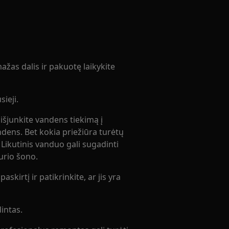
žas dalis ir pakuotę laikykite
ieji.
 išjunkite vandens tiekimą į
andens. Bet kokia priežiūra turėtų
. Likutinis vanduo gali sugadinti
kurio šono.
askirtį ir patikrinkite, ar jis yra
intas.