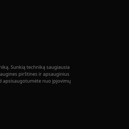
niką. Sunkią techniką saugiausia
ugines pirštines ir apsauginius
kad apsisaugotumėte nuo įpjovimų