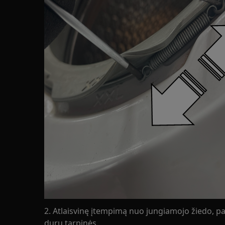
2. Atlaisvinę įtempimą nuo jungiamojo žiedo, patra
durų tarpinės.