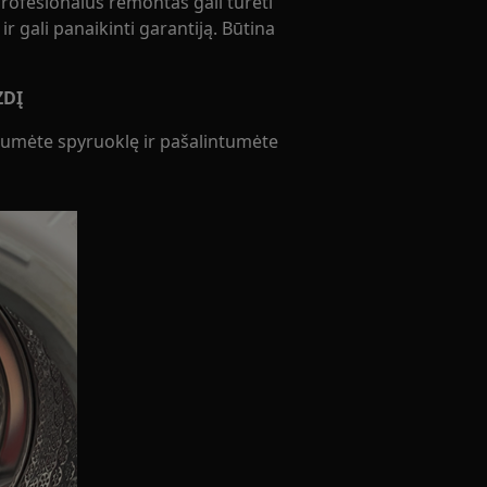
rofesionalus remontas gali turėti
r gali panaikinti garantiją. Būtina
ZDĮ
umėte spyruoklę ir pašalintumėte