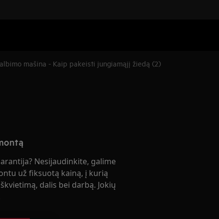
albimo mašina - Kaip pakeisti jungiamąjį žiedą (2)
emontą
garantija? Nesijaudinkite, galime
ontu už fiksuotą kainą, į kurią
škvietimą, dalis bei darbą. Jokių
!