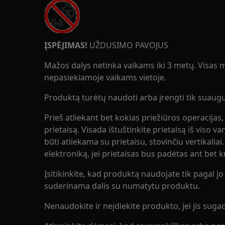
ĮSPĖJIMAS!
UŽDUSIMO PAVOJUS
Mažos dalys netinka vaikams iki 3 metų. Visas ma
nepasiekiamoje vaikams vietoje.
Produktą turėtų naudoti arba įrengti tik suaugus
Prieš atliekant bet kokias priežiūros operacijas,
prietaisą. Visada ištuštinkite prietaisą iš viso v
būti atliekama su prietaisu, stovinčiu vertikaliai
elektroniką, jei prietaisas bus padėtas ant bet 
Įsitikinkite, kad produktą naudojate tik pagal jo p
suderinama dalis su numatytu produktu.
Nenaudokite ir neįdiekite produkto, jei jis sugad