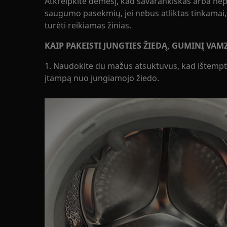
Atkreipkite dėmesį, kad savarankiškas arba nep
saugumo pasekmių, jei nebus atliktas tinkamai, i
turėti reikiamas žinias.
KAIP PAKEISTI JUNGTIES ŽIEDĄ, GUMINĮ VAM
1. Naudokite du mažus atsuktuvus, kad ištempt
įtampą nuo jungiamojo žiedo.