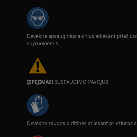
Dėvėkite apsauginius akinius atliekant priežiū
spyruoklėmis.
ĮSPĖJIMAS!
SUSPAUDIMO PAVOJUS
Dėvėkite saugos pirštines atliekant priežiūros 