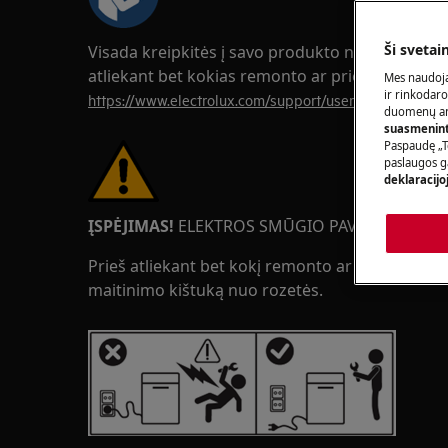
Ši svetai
Visada kreipkitės į savo produkto naudojimo v
atliekant bet kokias remonto ar priežiūros oper
Mes naudoja
ir rinkodaro
https://www.electrolux.com/support/user-manuals/
duomenų ana
suasmeninti
Paspaudę „T
paslaugos g
deklaracijo
ĮSPĖJIMAS!
ELEKTROS SMŪGIO PAVOJUS
Prieš atliekant bet kokį remonto ar priežiūros da
maitinimo kištuką nuo rozetės.