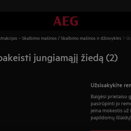
trukcijos – Skalbimo mašinos / Skalbimo mašinos ir džiovyklės
Sk
akeisti jungiamąjį žiedą (2)
Užsisakykite r
Baigėsi prietaiso 
pasirūpinti jo rem
įeina mokestis už i
papildomų išlaidų