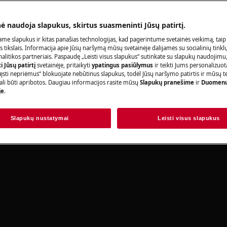
Užsisakykite pa
nė naudoja slapukus, skirtus suasmeninti Jūsų patirtį.
adovo saugos informaciją prieš
acijas.
me slapukus ir kitas panašias technologijas, kad pagerintume svetainės veikimą, taip
s tikslais. Informacija apie Jūsų naršymą mūsų svetainėje dalijamės su socialinių tinkl
litikos partneriais. Paspaudę „Leisti visus slapukus“ sutinkate su slapukų naudojimu
Raskite savo p
 Jūsų patirtį
svetainėje, pritaikyti
ypatingus pasiūlymus
ir teikti Jums personalizuo
ęsti nepriėmus“ blokuojate nebūtinus slapukus, todėl Jūsų naršymo patirtis ir mūsų t
Spręskite problema
ali būti apribotos. Daugiau informacijos rasite mūsų
Slapukų pranešime
ir
Duomenų
je
.
dokumentacijos ap
Slapukų nustatymai
Leisti visus slapukus
Rasti instrukciją
rbą, išjunkite prietaisą ir atjunkite