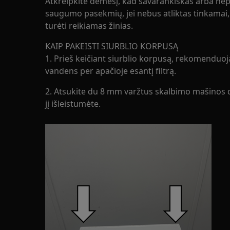
Atkreipkite dėmesį, kad savarankiškas arba nep
saugumo pasekmių, jei nebus atliktas tinkamai, i
turėti reikiamas žinias.
KAIP PAKEISTI SIURBLIO KORPUSĄ
1. Prieš keičiant siurblio korpusą, rekomenduo
vandens per apačioje esantį filtrą.
2. Atsukite du 8 mm varžtus skalbimo mašinos da
jį išleistumėte.