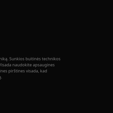
niką. Sunkios buitinės technikos
 Visada naudokite apsaugines
nes pirštines visada, kad
ų.