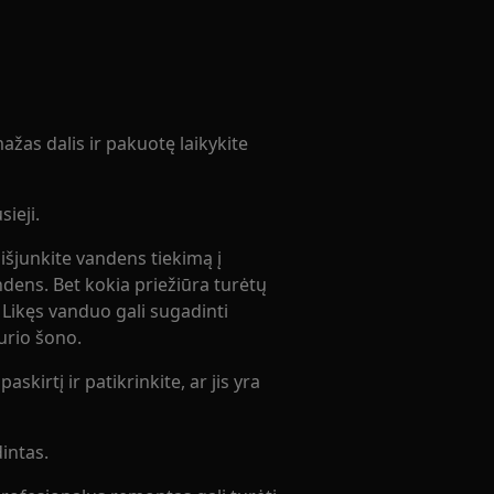
žas dalis ir pakuotę laikykite
ieji.
 išjunkite vandens tiekimą į
andens. Bet kokia priežiūra turėtų
. Likęs vanduo gali sugadinti
kurio šono.
askirtį ir patikrinkite, ar jis yra
intas.