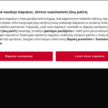
Užsisakykite pa
nė naudoja slapukus, skirtus suasmeninti Jūsų patirtį.
adovo saugos informaciją prieš
acijas.
me slapukus ir kitas panašias technologijas, kad pagerintume svetainės veikimą, taip
s tikslais. Informacija apie Jūsų naršymą mūsų svetainėje dalijamės su socialinių tinkl
litikos partneriais. Paspaudę „Leisti visus slapukus“ sutinkate su slapukų naudojimu
Raskite savo p
 Jūsų patirtį
svetainėje, pritaikyti
ypatingus pasiūlymus
ir teikti Jums personalizuo
ęsti nepriėmus“ blokuojate nebūtinus slapukus, todėl Jūsų naršymo patirtis ir mūsų t
Spręskite problema
ali būti apribotos. Daugiau informacijos rasite mūsų
Slapukų pranešime
ir
Duomenų
je
.
dokumentacijos ap
Slapukų nustatymai
Leisti visus slapukus
Rasti instrukciją
rbą, išjunkite prietaisą ir ištraukite