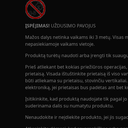
ĮSPĖJIMAS!
UŽDUSIMO PAVOJUS
Mažos dalys netinka vaikams iki 3 metų. Visas ma
nepasiekiamoje vaikams vietoje.
Produktą turėtų naudoti arba įrengti tik suaugus
Prieš atliekant bet kokias priežiūros operacijas,
prietaisą. Visada ištuštinkite prietaisą iš viso v
būti atliekama su prietaisu, stovinčiu vertikaliai
elektroniką, jei prietaisas bus padėtas ant bet 
Įsitikinkite, kad produktą naudojate tik pagal jo p
suderinama dalis su numatytu produktu.
Nenaudokite ir neįdiekite produkto, jei jis sugad