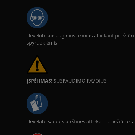
Dėvėkite apsauginius akinius atliekant priežiū
spyruoklėmis.
ĮSPĖJIMAS!
SUSPAUDIMO PAVOJUS
Dėvėkite saugos pirštines atliekant priežiūros 