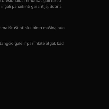
rofesionalus remontas gali turėti
r gali panaikinti garantiją. Būtina
jama ištuštinti skalbimo mašiną nuo
ngčio gale ir paslinkite atgal, kad