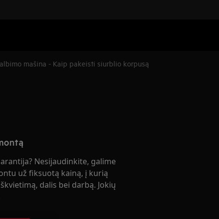
albimo mašina - Kaip pakeisti siurblio korpusą
emontą
garantija? Nesijaudinkite, galime
ontu už fiksuotą kainą, į kurią
škvietimą, dalis bei darbą. Jokių
!