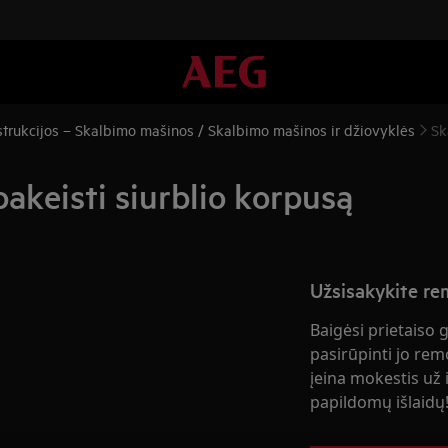
trukcijos – Skalbimo mašinos / Skalbimo mašinos ir džiovyklės
Sk
akeisti siurblio korpusą
Užsisakykite r
Baigėsi prietaiso 
pasirūpinti jo rem
įeina mokestis už i
papildomų išlaidų