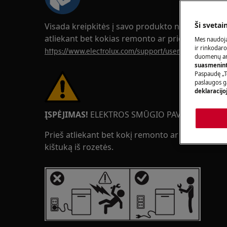
Ši svetai
Visada kreipkitės į savo produkto naudojimo v
atliekant bet kokias remonto ar priežiūros oper
Mes naudoja
ir rinkodaro
https://www.electrolux.com/support/user-manuals/
duomenų ana
suasmeninti
Paspaudę „T
paslaugos g
deklaracijo
ĮSPĖJIMAS!
ELEKTROS SMŪGIO PAVOJUS
Prieš atliekant bet kokį remonto ar priežiūros da
kištuką iš rozetės.