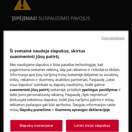
ĮSPĖJIMAS!
SUSPAUDIMO PAVOJUS
Tęsti nepriimant
Ši svetainė naudoja slapukus, skirtus
suasmeninti Jūsų patirtį.
Dėvėkite saugos pirštines atliekant priežiūros ar
remonto darbus su diržais.
Mes naudojame slapukus ir kitas panašias technologijas, kad
pagerintume svetainės veikimą, taip pat reklamos ir rinkodaros tikslais.
Informacija apie Jūsų naršymą mūsų svetainėje dalijamės su socialinių
tinklų, reklamos ir duomenų analitikos partneriais. Paspaudę „Leisti
visus slapukus“ sutinkate su slapukų naudojimu, todėl galime
suasmeninti Jūsų patirtį
svetainėje, pritaikyti
ypatingus pasiūlymus
ir
teikti Jums personalizuotą reklamą. Paspaudę „Tęsti nepriėmus“
blokuojate nebūtinus slapukus, todėl Jūsų naršymo patirtis ir mūsų
ĮSPĖJIMAS!
UŽDUSIMO PAVOJUS
teikiamos paslaugos gali būti apribotos. Daugiau informacijos rasite
mūsų
Slapukų pranešime
ir
Duomenų apsaugos deklaracijoje
.
Mažos dalys netinka vaikams iki 3 metų. Visas
mažas dalis ir pakuotę laikykite nepasiekiamoje
Slapukų nustatymai
Leisti visus slapukus
vaikams vietoje.