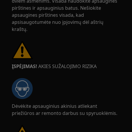
dviem asmenims. Visada naudokite apsaugines
pirštines ir apsauginius batus. Nešiokite
apsaugines pirštines visada, kad
apsisaugotumėte nuo įpjovimų dėl aštrių
kraštų.
ĮSPĖJIMAS!
AKIES SUŽALOJIMO RIZIKA
Dėvėkite apsauginius akinius atliekant
priežiūros ar remonto darbus su spyruoklėmis.