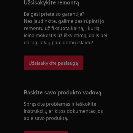
Užsisakykite remontą
Baigėsi prietaiso garantija?
Nesijaudinkite, galime pasirūpinti jo
remontu už fiksuotą kainą, į kurią
įeina mokestis už iškvietimą, dalis bei
darbą. Jokių papildomų išlaidų!
Užsisakykite paslaugą
Raskite savo produkto vadovą
Spręskite problemas ir ieškokite
instrukcijų ar kitos dokumentacijos
apie savo produktą.