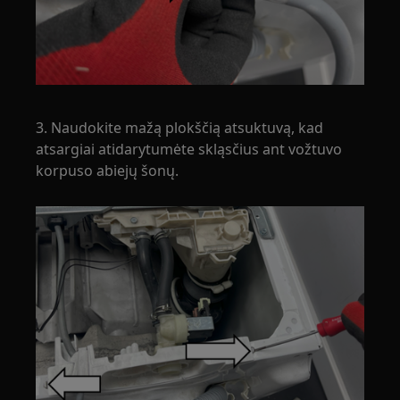
3. Naudokite mažą plokščią atsuktuvą, kad
atsargiai atidarytumėte skląsčius ant vožtuvo
korpuso abiejų šonų.