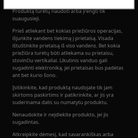
Produktą turėtų naudoti arba įrengti tik
suaugusieji.
Prieš atliekant bet kokias priežiūros operacijas,
išjunkite vandens tiekimą į prietaisą. Visada
ištuštinkite prietaisą iš viso vandens. Bet kokia
priežiūra turėtų būti atliekama su prietaisu,
stovinčiu vertikaliai. Likutinis vanduo gali
sugadinti elektroniką, jei prietaisas bus padėtas
ant bet kurio šono.
Įsitikinkite, kad produktą naudojate tik jam
skirtoms paskirtims ir patikrinkite, ar jis yra
suderinama dalis su numatytu produktu.
Nenaudokite ir neįdiekite produkto, jei jis
sugadintas.
Atkreipkite dėmesį, kad savarankiškas arba