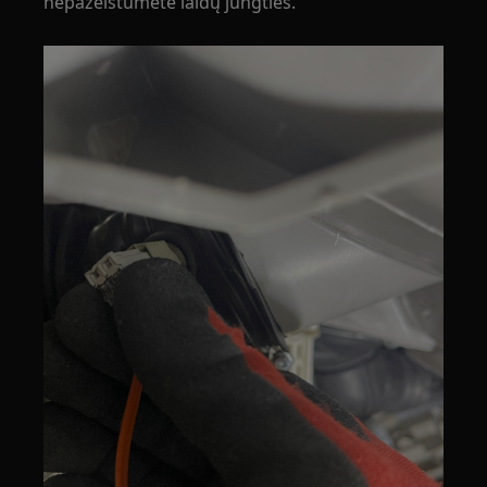
nepažeistumėte laidų jungties.