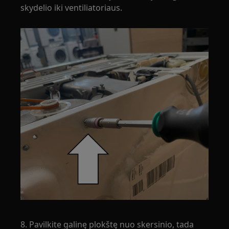
skydelio iki ventiliatoriaus.
8. Pavilkite galinę plokštę nuo skersinio, tada