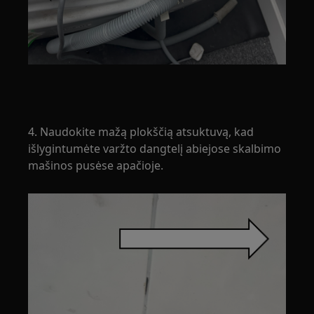
4. Naudokite mažą plokščią atsuktuvą, kad
išlygintumėte varžto dangtelį abiejose skalbimo
mašinos pusėse apačioje.