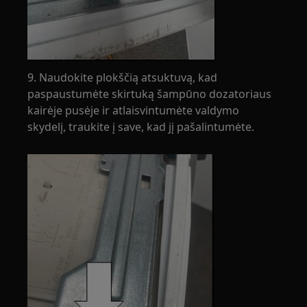
9. Naudokite plokščią atsuktuvą, kad
paspaustumėte skirtuką šampūno dozatoriaus
kairėje pusėje ir atlaisvintumėte valdymo
skydelį, traukite į save, kad jį pašalintumėte.