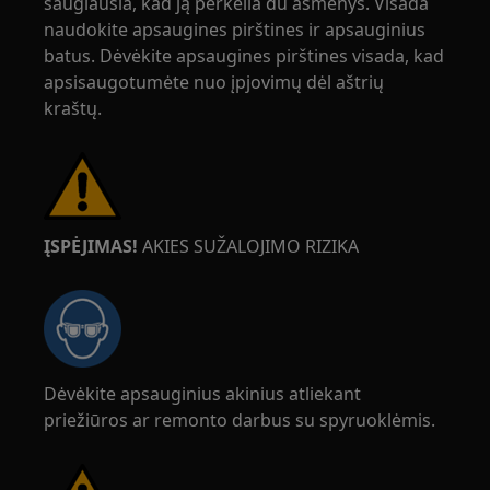
saugiausia, kad ją perkelia du asmenys. Visada
naudokite apsaugines pirštines ir apsauginius
batus. Dėvėkite apsaugines pirštines visada, kad
apsisaugotumėte nuo įpjovimų dėl aštrių
kraštų.
ĮSPĖJIMAS!
AKIES SUŽALOJIMO RIZIKA
Dėvėkite apsauginius akinius atliekant
priežiūros ar remonto darbus su spyruoklėmis.