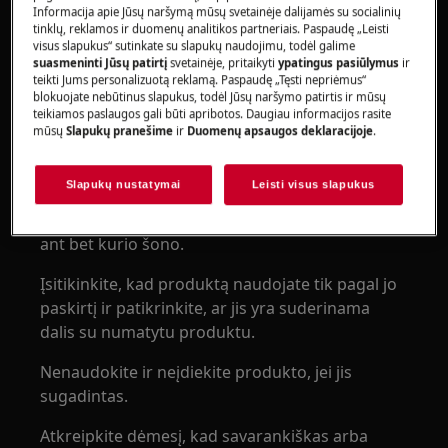
Informacija apie Jūsų naršymą mūsų svetainėje dalijamės su socialinių
tinklų, reklamos ir duomenų analitikos partneriais. Paspaudę „Leisti
Produktą turėtų naudoti arba įrengti tik
visus slapukus“ sutinkate su slapukų naudojimu, todėl galime
suaugusieji.
suasmeninti Jūsų patirtį
svetainėje, pritaikyti
ypatingus pasiūlymus
ir
teikti Jums personalizuotą reklamą. Paspaudę „Tęsti nepriėmus“
Prieš atliekant bet kokias priežiūros operacijas,
blokuojate nebūtinus slapukus, todėl Jūsų naršymo patirtis ir mūsų
teikiamos paslaugos gali būti apribotos. Daugiau informacijos rasite
išjunkite vandens tiekimą į prietaisą. Visada
mūsų
Slapukų pranešime
ir
Duomenų apsaugos deklaracijoje
.
ištuštinkite prietaisą iš viso vandens. Bet kokia
priežiūra turėtų būti atliekama su prietaisu,
Slapukų nustatymai
Leisti visus slapukus
stovinčiu vertikaliai. Likutinis vanduo gali
sugadinti elektroniką, jei prietaisas bus padėtas
ant bet kurio šono.
Įsitikinkite, kad produktą naudojate tik pagal jo
paskirtį ir patikrinkite, ar jis yra suderinama
dalis su numatytu produktu.
Nenaudokite ir neįdiekite produkto, jei jis
sugadintas.
Atkreipkite dėmesį, kad savarankiškas arba