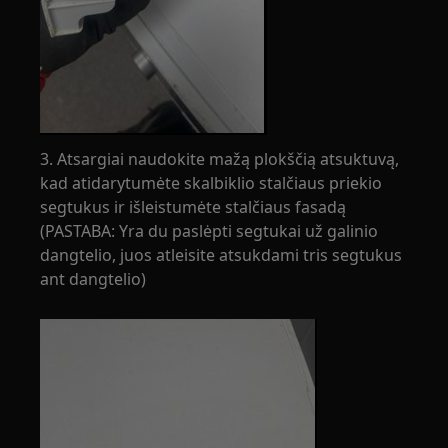
3. Atsargiai naudokite mažą plokščią atsuktuvą,
kad atidarytumėte skalbiklio stalčiaus priekio
segtukus ir išleistumėte stalčiaus fasadą
(PASTABA: Yra du paslėpti segtukai už galinio
dangtelio, juos atleisite atsukdami tris segtukus
ant dangtelio)