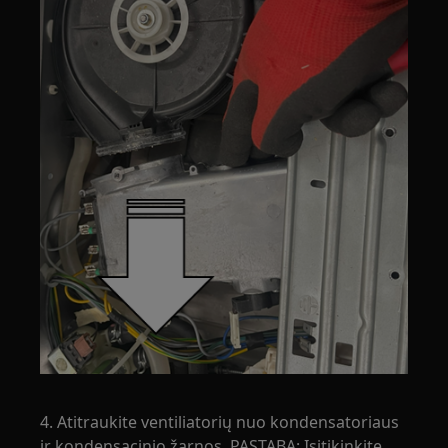
4. Atitraukite ventiliatorių nuo kondensatoriaus
ir kondensacinio žarnos. PASTABA: Įsitikinkite,