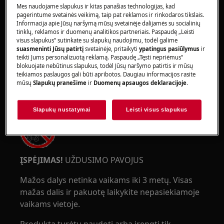
Mes naudojame slapukus ir kitas panašias technologijas, kad
ĮSPĖJIMAS!
SUSPAUDIMO PAVOJUS
pagerintume svetainės veikimą, taip pat reklamos ir rinkodaros tikslais.
Informacija apie Jūsų naršymą mūsų svetainėje dalijamės su socialinių
tinklų, reklamos ir duomenų analitikos partneriais. Paspaudę „Leisti
visus slapukus“ sutinkate su slapukų naudojimu, todėl galime
suasmeninti Jūsų patirtį
svetainėje, pritaikyti
ypatingus pasiūlymus
ir
teikti Jums personalizuotą reklamą. Paspaudę „Tęsti nepriėmus“
blokuojate nebūtinus slapukus, todėl Jūsų naršymo patirtis ir mūsų
teikiamos paslaugos gali būti apribotos. Daugiau informacijos rasite
Dėvėkite saugos pirštines atliekant priežiūros ar
mūsų
Slapukų pranešime
ir
Duomenų apsaugos deklaracijoje
.
remonto darbus su diržais.
Slapukų nustatymai
Leisti visus slapukus
ĮSPĖJIMAS!
UŽDUSIMO PAVOJUS
Mažos dalys netinka vaikams iki 3 metų. Visas
mažas dalis ir pakuotę laikykite nepasiekiamoje
vaikams vietoje.