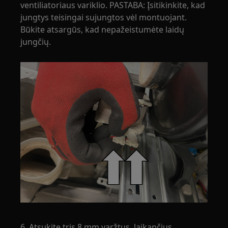
ventiliatoriaus variklio. PASTABA: Įsitikinkite, kad
jungtys teisingai sujungtos vėl montuojant.
Būkite atsargūs, kad nepažeistumėte laidų
jungčių.
6. Atsukite tris 8 mm varžtus, laikančius