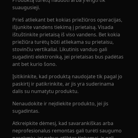
Produktą turėtų naudoti arba įrengti tik
suaugusieji.
Prieš atliekant bet kokias priežiūros operacijas,
išjunkite vandens tiekimą į prietaisą. Visada
ištuštinkite prietaisą iš viso vandens. Bet kokia
priežiūra turėtų būti atliekama su prietaisu,
stovinčiu vertikaliai. Likutinis vanduo gali
sugadinti elektroniką, jei prietaisas bus padėtas
ant bet kurio šono.
Įsitikinkite, kad produktą naudojate tik pagal jo
paskirtį ir patikrinkite, ar jis yra suderinama
dalis su numatytu produktu.
Nenaudokite ir neįdiekite produkto, jei jis
sugadintas.
Atkreipkite dėmesį, kad savarankiškas arba
neprofesionalus remontas gali turėti saugumo