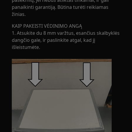
pasekmių, jei nebus atliktas tinkamai, ir gali
panaikinti garantiją. Būtina turėti reikiamas
žinias.
KAIP PAKEISTI VĖDINIMO ANGĄ
1. Atsukite du 8 mm varžtus, esančius skalbyklės
dangčio gale, ir paslinkite atgal, kad jį
išleistumėte.