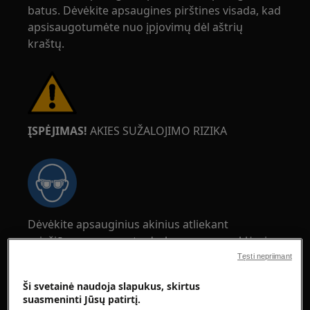
batus. Dėvėkite apsaugines pirštines visada, kad
apsisaugotumėte nuo įpjovimų dėl aštrių
kraštų.
ĮSPĖJIMAS!
AKIES SUŽALOJIMO RIZIKA
Dėvėkite apsauginius akinius atliekant
priežiūros ar remonto darbus su spyruoklėmis.
Tęsti nepriimant
Ši svetainė naudoja slapukus, skirtus
suasmeninti Jūsų patirtį.