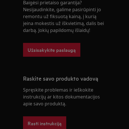
Baigėsi prietaiso garantija?
Nesijaudinkite, galime pasirūpinti jo
remontu už fiksuotą kainą, į kurią
įeina mokestis už iškvietimą, dalis bei
darbą. Jokių papildomų išlaidų!
Užsisakykite paslaugą
Raskite savo produkto vadovą
Spręskite problemas ir ieškokite
instrukcijų ar kitos dokumentacijos
apie savo produktą.
Rasti instrukciją