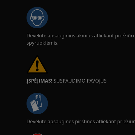
Dėvėkite apsauginius akinius atliekant priežiū
spyruoklėmis.
ĮSPĖJIMAS!
SUSPAUDIMO PAVOJUS
Dėvėkite apsaugines pirštines atliekant priežiū