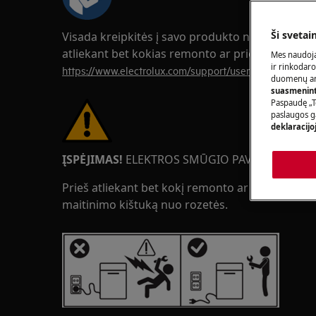
Ši svetai
Visada kreipkitės į savo produkto naudojimo v
atliekant bet kokias remonto ar priežiūros oper
Mes naudoja
ir rinkodaro
https://www.electrolux.com/support/user-manuals/
duomenų ana
suasmeninti
Paspaudę „T
paslaugos g
deklaracijo
ĮSPĖJIMAS!
ELEKTROS SMŪGIO PAVOJUS
Prieš atliekant bet kokį remonto ar priežiūros da
maitinimo kištuką nuo rozetės.