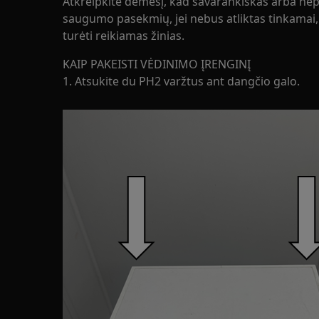
Atkreipkite dėmesį, kad savarankiškas arba nep
saugumo pasekmių, jei nebus atliktas tinkamai, i
turėti reikiamas žinias.
KAIP PAKEISTI VĖDINIMO ĮRENGINĮ
1. Atsukite du PH2 varžtus ant dangčio galo.