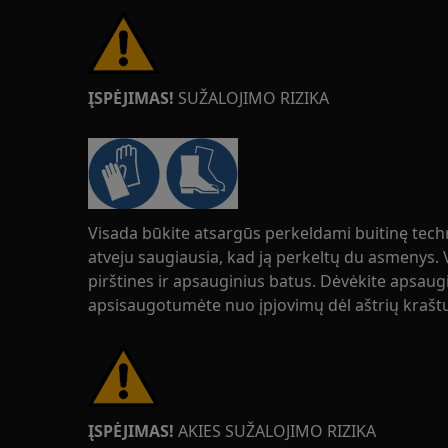
ĮSPĖJIMAS!
SUŽALOJIMO RIZIKA
Visada būkite atsargūs perkeldami buitinę tech
atveju saugiausia, kad ją perkeltų du asmenys.
pirštines ir apsauginius batus. Dėvėkite apsaugi
apsisaugotumėte nuo įpjovimų dėl aštrių krašt
ĮSPĖJIMAS!
AKIES SUŽALOJIMO RIZIKA