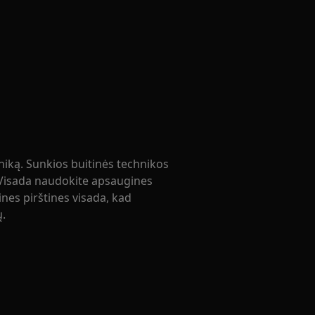
niką. Sunkios buitinės technikos
 Visada naudokite apsaugines
nes pirštines visada, kad
ų.