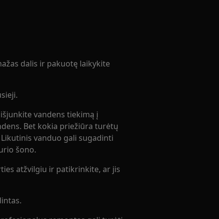
žas dalis ir pakuotę laikykite
ieji.
 išjunkite vandens tiekimą į
andens. Bet kokia priežiūra turėtų
. Likutinis vanduo gali sugadinti
kurio šono.
es atžvilgiu ir patikrinkite, ar jis
intas.