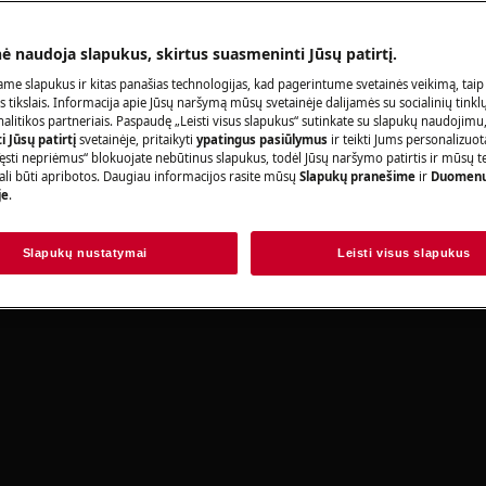
Užsisakykite pa
nė naudoja slapukus, skirtus suasmeninti Jūsų patirtį.
adovo saugos informaciją prieš
acijas.
me slapukus ir kitas panašias technologijas, kad pagerintume svetainės veikimą, taip
s tikslais. Informacija apie Jūsų naršymą mūsų svetainėje dalijamės su socialinių tinkl
litikos partneriais. Paspaudę „Leisti visus slapukus“ sutinkate su slapukų naudojimu
Raskite savo p
 Jūsų patirtį
svetainėje, pritaikyti
ypatingus pasiūlymus
ir teikti Jums personalizuo
ęsti nepriėmus“ blokuojate nebūtinus slapukus, todėl Jūsų naršymo patirtis ir mūsų t
Spręskite problema
ali būti apribotos. Daugiau informacijos rasite mūsų
Slapukų pranešime
ir
Duomenų
je
.
dokumentacijos ap
Slapukų nustatymai
Leisti visus slapukus
Rasti instrukciją
rbą, išjunkite prietaisą ir atjunkite