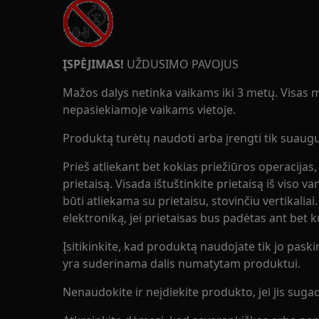
ĮSPĖJIMAS!
UŽDUSIMO PAVOJUS
Mažos dalys netinka vaikams iki 3 metų. Visas ma
nepasiekiamoje vaikams vietoje.
Produktą turėtų naudoti arba įrengti tik suaugus
Prieš atliekant bet kokias priežiūros operacijas,
prietaisą. Visada ištuštinkite prietaisą iš viso v
būti atliekama su prietaisu, stovinčiu vertikaliai
elektroniką, jei prietaisas bus padėtas ant bet 
Įsitikinkite, kad produktą naudojate tik jo paskirti
yra suderinama dalis numatytam produktui.
Nenaudokite ir neįdiekite produkto, jei jis sugad