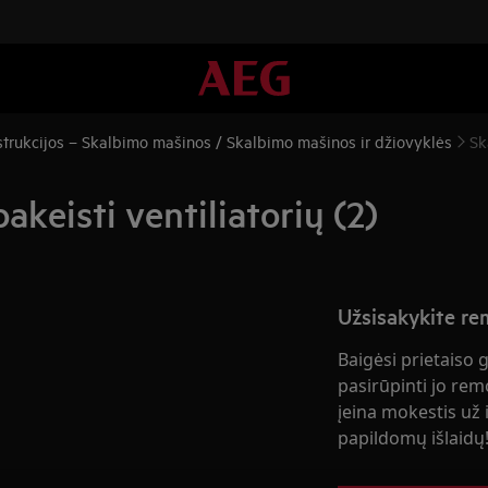
trukcijos – Skalbimo mašinos / Skalbimo mašinos ir džiovyklės
Sk
akeisti ventiliatorių (2)
Užsisakykite r
Baigėsi prietaiso 
pasirūpinti jo rem
įeina mokestis už i
papildomų išlaidų