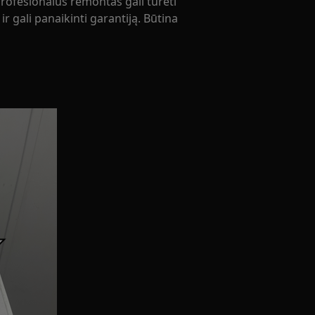
rofesionalus remontas gali turėti
r gali panaikinti garantiją. Būtina