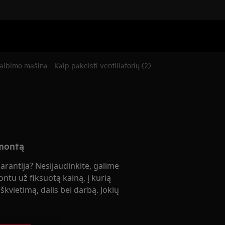
albimo mašina - Kaip pakeisti ventiliatorių (2)
emontą
garantija? Nesijaudinkite, galime
ontu už fiksuotą kainą, į kurią
škvietimą, dalis bei darbą. Jokių
!