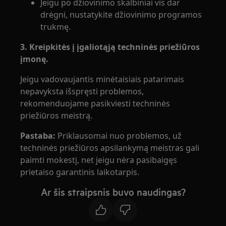
Jeigu po džiovinimo skalbiniai vis dar
drėgni, nustatykite džiovinimo programos
trukmę.
3. Kreipkitės į įgaliotąją techninės priežiūros
įmonę.
Jeigu vadovaujantis minėtaisiais patarimais
nepavyksta išspręsti problemos,
rekomenduojame pasikviesti techninės
priežiūros meistrą.
Pastaba:
Priklausomai nuo problemos, už
techninės priežiūros apsilankymą meistras gali
paimti mokestį, net jeigu nėra pasibaigęs
prietaiso garantinis laikotarpis.
Ar šis straipsnis buvo naudingas?