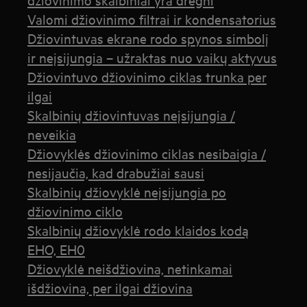
Valomi džiovinimo filtrai ir kondensatorius
Džiovintuvas ekrane rodo spynos simbolį
ir neįsijungia – užraktas nuo vaikų aktyvus
Džiovintuvo džiovinimo ciklas trunka per
ilgai
Skalbinių džiovintuvas neįsijungia /
neveikia
Džiovyklės džiovinimo ciklas nesibaigia /
nesijaučia, kad drabužiai sausi
Skalbinių džiovyklė neįsijungia po
džiovinimo ciklo
Skalbinių džiovyklė rodo klaidos kodą
EHO, EH0
Džiovyklė neišdžiovina, netinkamai
išdžiovina, per ilgai džiovina