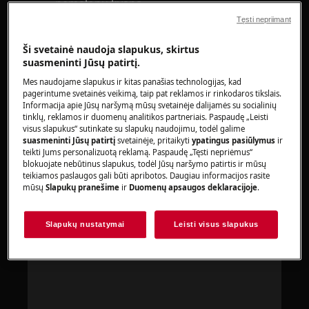
nemalonų kvapą.
Tęsti nepriimant
Taikoma:
Ši svetainė naudoja slapukus, skirtus
būgninėms džiovyklėms su šilumos
suasmeninti Jūsų patirtį.
siurbliais;
Mes naudojame slapukus ir kitas panašias technologijas, kad
kondensacinėms būgninėms džiovyklėms.
pagerintume svetainės veikimą, taip pat reklamos ir rinkodaros tikslais.
Informacija apie Jūsų naršymą mūsų svetainėje dalijamės su socialinių
Sprendimas:
tinklų, reklamos ir duomenų analitikos partneriais. Paspaudę „Leisti
visus slapukus“ sutinkate su slapukų naudojimu, todėl galime
1. Reguliariai ir rūpestingai valykite visus
suasmeninti Jūsų patirtį
svetainėje, pritaikyti
ypatingus pasiūlymus
ir
teikti Jums personalizuotą reklamą. Paspaudę „Tęsti nepriėmus“
filtrus ir kondensatorių (jeigu pasiekiamas),
blokuojate nebūtinus slapukus, todėl Jūsų naršymo patirtis ir mūsų
kaip aprašyta naudojimo vadove.
teikiamos paslaugos gali būti apribotos. Daugiau informacijos rasite
mūsų
Slapukų pranešime
ir
Duomenų apsaugos deklaracijoje
.
Naudojimo vadovą galite atsisiųsti iš .
Slapukų nustatymai
Leisti visus slapukus
čia