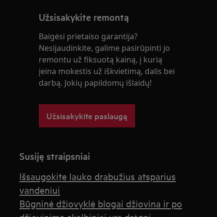
Užsisakykite remontą
Baigėsi prietaiso garantija?
Nesijaudinkite, galime pasirūpinti jo
remontu už fiksuotą kainą, į kurią
įeina mokestis už iškvietimą, dalis bei
darbą. Jokių papildomų išlaidų!
Užsisakykite paslaugą
Susiję straipsniai
Išsaugokite lauko drabužius atsparius
vandeniui
Būgninė džiovyklė blogai džiovina ir po
džiovinimo skalbiniai yra drėgni