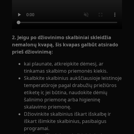
2. Jeigu po džiovinimo skalbiniai skleidžia
nemalonų kvapą, šis kvapas galbūt atsirado
prieš džiovinimą:
kai plaunate, atkreipkite dėmesį, ar
tinkamas skalbimo priemonės kiekis.
Skalbkite skalbinius aukščiausioje leistinoje
temperatūroje pagal drabužių priežiūros
etiketę ir, jei būtina, naudokite dėmių
šalinimo priemonę arba higieninę
skalavimo priemonę.
Džiovinkite skalbinius iškart išskalbę ir
iškart išimkite skalbinius, pasibaigus
programai.