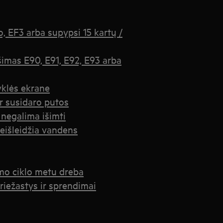
, EF3 arba supypsi 15 kartų /
imas E90, E91, E92, E93 arba
yklės ekrane
r susidaro putos
 negalima išimti
eišleidžia vandens
imo ciklo metu dreba
iežastys ir sprendimai