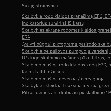
Susiję straipsniai
Skalbyklė rodo klaidos pranešimą EF0, EFo
indikatorius sumirksi 15 kartų
Skalbyklės ekrane rodomas klaidos praneš
E94
„Valyti būgna“ piktograma pasirodo skalb
Skalbyklė be paliovos pumpuoja vandenį i
Užstrigo skalbimo mašinos pūkų filtras, jo
Skalbimo mašina rodo klaidos kodą E20, n
Kaip skalbti džinsus
Skalbimo mašina neveikia / nereaguoja
Skalbyklė skleidžia triukšmą ir virpa gręž
Pilkos dėmės ant drabužių po skalbimo? Pr