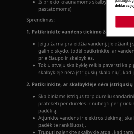
paslaugos g
Iš priekio kraunamoms skalbyklėms (įmon
deklaracijo
pastatomoms)
Sprendimas:
1. Patikrinkite vandens tiekimo žarną
Jeigu žarna praleidžia vandenį, įleidžiant į s
galinio skydo, todėl patikrinkite, ar vand
prie čiaupo ir skalbyklės.
Tokiu atveju skalbyklę reikia paversti kaip 
skalbyklėje nėra įstrigusių skalbinių“, kad j
2. Patikrinkite, ar skalbyklėje nėra įstrigusių
Skalbiniams įstrigus tarp durelių sandarini
pratekėti per dureles ir nubėgti per priekin
padėklą.
Atjunkite vandens ir elektros tiekimą į ska
padėkite rankšluostį.
Truputį palenkite skalbyklę atgal, kad tarp