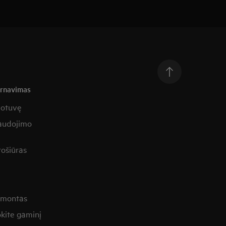
arnavimas
uotuvę
naudojimo
rošiūras
remontas
kite gaminį