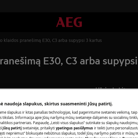
o klaidos pranešimą E30, C3 arba supypsi 3 kartus
pranešimą E30, C3 arba supypsi
Užsisakykite r
Baigėsi prietaiso 
nė naudoja slapukus, skirtus suasmeninti Jūsų patirtį.
arba supypsi 3 kartus.
pasirūpinti jo rem
me slapukus ir kitas panašias technologijas, kad pagerintume svetainės veikimą, taip
ioje ar viduje.
įeina mokestis už i
s tikslais. Informacija apie Jūsų naršymą mūsų svetainėje dalijamės su socialinių tinkl
papildomų išlaidų
litikos partneriais. Paspaudę „Leisti visus slapukus“ sutinkate su slapukų naudojimu
 Jūsų patirtį
svetainėje, pritaikyti
ypatingus pasiūlymus
ir teikti Jums personalizuo
ęsti nepriėmus“ blokuojate nebūtinus slapukus, todėl Jūsų naršymo patirtis ir mūsų t