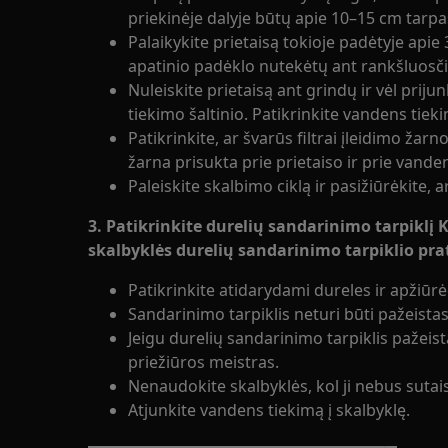
priekinėje dalyje būtų apie 10–15 cm tarpa
Palaikykite prietaisą tokioje padėtyje api
apatinio padėklo nutekėtų ant rankšluosči
Nuleiskite prietaisą ant grindų ir vėl priju
tiekimo šaltinio. Patikrinkite vandens tiek
Patikrinkite, ar švarūs filtrai įleidimo žar
žarna prisukta prie prietaiso ir prie vande
Paleiskite skalbimo ciklą ir pasižiūrėkite,
3. Patikrinkite durelių sandarinimo tarpiklį 
skalbyklės durelių sandarinimo tarpiklio pra
Patikrinkite atidarydami dureles ir apžiūr
Sandarinimo tarpiklis neturi būti pažeistas,
Jeigu durelių sandarinimo tarpiklis pažeista
priežiūros meistras.
Nenaudokite skalbyklės, kol ji nebus sutai
Atjunkite vandens tiekimą į skalbyklę.