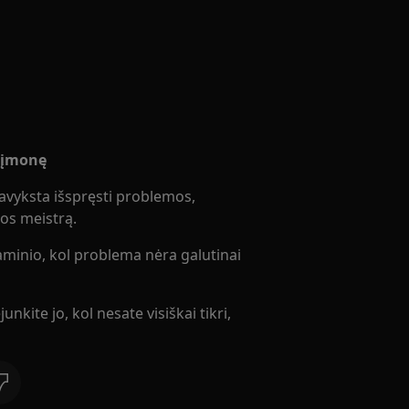
s įmonę
avyksta išspręsti problemos,
os meistrą.
nio, kol problema nėra galutinai
unkite jo, kol nesate visiškai tikri,