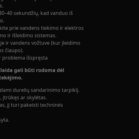
s.
e 30–40 sekundžių, kad vanduo iš
o.
nkite prie vandens tiekimo ir elektros
imo ir išleidimo sistemas.
noje ir vandens vožtuve (kur įleidimo
ns čiaupo).
 ar problema išspręsta
Klaida gali būti rodoma dėl
tekėjimo.
ėdami durelių sandarinimo tarpiklį.
 įtrūkęs ar skylėtas.
s, jį turi pakeisti techninės
syta.