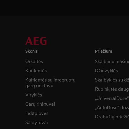
Skonis
Priežiūra
Orkaitės
Skalbimo mašin
Kaitlentės
Džiovyklės
Kaitlentės su integruotu
Skalbyklės su d
garų rinktuvu
Rūpinkitės daug
Viryklės
„UniversalDose“
Garų rinktuvai
„AutoDose“ doza
Indaplovės
Drabužių prieži
Šaldytuvai