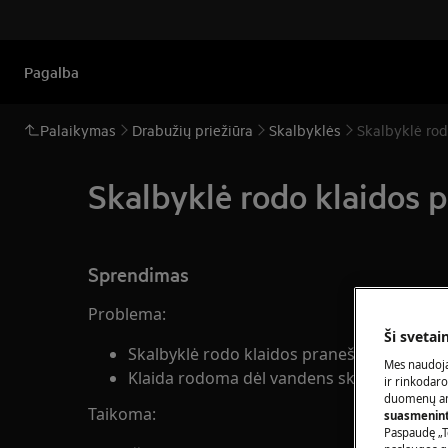
Pagalba
Palaikymas
Drabužių priežiūra
Skalbyklės
Skalbyklė rod
Skalbyklė rodo klaidos 
Sprendimas
Problema:
Ši svetai
Skalbyklė rodo klaidos pranešimą E30, C3 
Mes naudoja
Klaida rodoma dėl vandens skalbyklės apač
ir rinkodaro
duomenų ana
Taikoma:
suasmeninti
Paspaudę „T