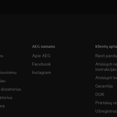
AEG namams
Klientų apt
os
Apie AEG
Rasti pard
Facebook
Atsisiųsti 
instrukcijas
žiovinimu
Instagram
Atsisiųsti b
iau
Garantija
 dozatorius
DUK
torius
Prietaisų 
ūra
Užregistruo