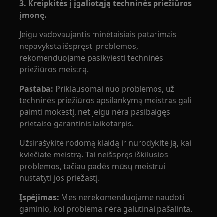
3. Kreipkitės į įgaliotąją techninės priežiūros
įmonę.
Jeigu vadovaujantis minėtaisiais patarimais
nepavyksta išspręsti problemos,
rekomenduojame pasikviesti techninės
priežiūros meistrą.
Pastaba:
Priklausomai nuo problemos, už
techninės priežiūros apsilankymą meistras gali
paimti mokestį, net jeigu nėra pasibaigęs
prietaiso garantinis laikotarpis.
Užsirašykite rodomą klaidą ir nurodykite ją, kai
kviečiate meistrą. Tai neišspręs iškilusios
problemos, tačiau padės mūsų meistrui
nustatyti jos priežastį.
Įspėjimas:
Mes nerekomenduojame naudoti
gaminio, kol problema nėra galutinai pašalinta.