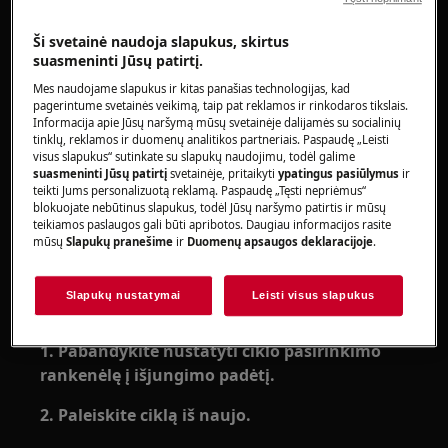
skalbyklėje rodomas klaidos pranešimas
„
E80
‟ arba indikatorius sumirksi 8 kartus.
Ši svetainė naudoja slapukus, skirtus
Tai reiškia, kad buvo netinkamai nustatyta
suasmeninti Jūsų patirtį.
ciklo pasirinkimo rankenėlė, arba skalbyklė
Mes naudojame slapukus ir kitas panašias technologijas, kad
buvo paleista ciklo pasirinkimo rankenėlę
pagerintume svetainės veikimą, taip pat reklamos ir rinkodaros tikslais.
Informacija apie Jūsų naršymą mūsų svetainėje dalijamės su socialinių
nustačius viduryje tarp dviejų skalbimo
tinklų, reklamos ir duomenų analitikos partneriais. Paspaudę „Leisti
ciklų.
visus slapukus“ sutinkate su slapukų naudojimu, todėl galime
suasmeninti Jūsų patirtį
svetainėje, pritaikyti
ypatingus pasiūlymus
ir
Taikoma:
teikti Jums personalizuotą reklamą. Paspaudę „Tęsti nepriėmus“
blokuojate nebūtinus slapukus, todėl Jūsų naršymo patirtis ir mūsų
per priekį kraunamoms skalbyklėms
teikiamos paslaugos gali būti apribotos. Daugiau informacijos rasite
mūsų
Slapukų pranešime
ir
Duomenų apsaugos deklaracijoje
.
(įmontuojamoms ir atskirai pastatomoms);
per viršų kraunamoms skalbyklėms.
Slapukų nustatymai
Leisti visus slapukus
Sprendimas:
1. Pabandykite nustatyti ciklo pasirinkimo
rankenėlę į išjungimo padėtį.
2. Paleiskite ciklą iš naujo.