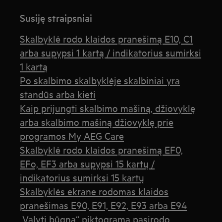
Susiję straipsniai
Skalbyklė rodo klaidos pranešimą E10, C1
arba supypsi 1 kartą / indikatorius sumirksi
1 kartą
Po skalbimo skalbyklėje skalbiniai yra
standūs arba kieti
Kaip prijungti skalbimo mašiną, džiovyklę
arba skalbimo mašiną džiovyklę prie
programos My AEG Care
Skalbyklė rodo klaidos pranešimą EF0,
EFo, EF3 arba supypsi 15 kartų /
indikatorius sumirksi 15 kartų
Skalbyklės ekrane rodomas klaidos
pranešimas E90, E91, E92, E93 arba E94
„Valyti būgna“ piktograma pasirodo