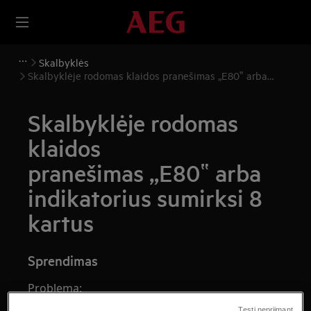
Skalbyklės
Skalbyklėje rodomas klaidos pranešimas „E80‟ arba
indikatorius sumirksi 8 kartus
Skalbyklėje rodomas
klaidos
pranešimas „E80‟ arba
indikatorius sumirksi 8
kartus
Sprendimas
Problema:
Tęsti nepriimant