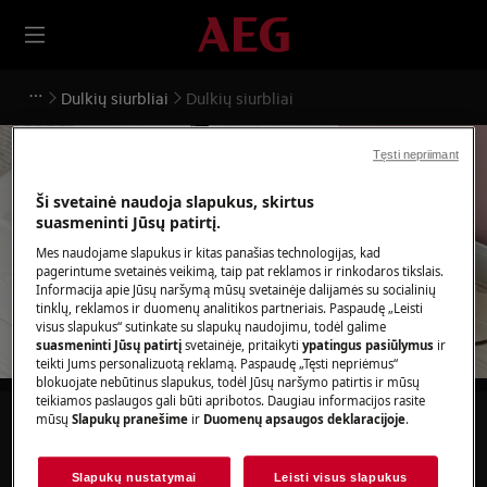
Dulkių siurbliai
Dulkių siurbliai
Tęsti nepriimant
Ši svetainė naudoja slapukus, skirtus
suasmeninti Jūsų patirtį.
Pagalba Dulkių siurbliai
Mes naudojame slapukus ir kitas panašias technologijas, kad
pagerintume svetainės veikimą, taip pat reklamos ir rinkodaros tikslais.
Informacija apie Jūsų naršymą mūsų svetainėje dalijamės su socialinių
tinklų, reklamos ir duomenų analitikos partneriais. Paspaudę „Leisti
visus slapukus“ sutinkate su slapukų naudojimu, todėl galime
suasmeninti Jūsų patirtį
svetainėje, pritaikyti
ypatingus pasiūlymus
ir
teikti Jums personalizuotą reklamą. Paspaudę „Tęsti nepriėmus“
blokuojate nebūtinus slapukus, todėl Jūsų naršymo patirtis ir mūsų
teikiamos paslaugos gali būti apribotos. Daugiau informacijos rasite
mūsų
Slapukų pranešime
ir
Duomenų apsaugos deklaracijoje
.
Ieškokite mūsų palaikymo straipsniuose
Slapukų nustatymai
Leisti visus slapukus