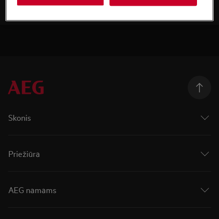
Skonis
Priežiūra
AEG namams