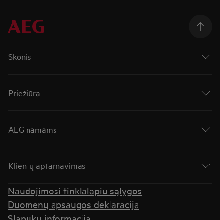
Skonis
Priežiūra
AEG namams
Klientų aptarnavimas
Naudojimosi tinklalapiu sąlygos
Duomenų apsaugos deklaracija
Slapukų informacija