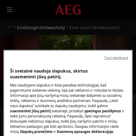
EcoDesign-Dishwashing
Door seals (dishwashers)
Tęsti nepriimant
Pagalba Door seals
Ši svetainė naudoja slapukus, skirtus
(dishwashers)
suasmeninti Jūsų patirtį.
Mes naudojame slapukus ir kitas panašias technologijas, kad
pagerintume svetainės veikimą, taip pat reklamos ir rinkodaros tikslais.
Informacija apie Jūsų naršymą mūsų svetainėje dalijamės su socialinių
tinklų, reklamos ir duomenų analitikos partneriais. Paspaudę „Leisti
visus slapukus“ sutinkate su slapukų naudojimu, todėl galime
suasmeninti Jūsų patirtį
svetainėje, pritaikyti
ypatingus pasiūlymus
ir
teikti Jums personalizuotą reklamą. Paspaudę „Tęsti nepriėmus“
Ieškokite mūsų palaikymo straipsniuose
blokuojate nebūtinus slapukus, todėl Jūsų naršymo patirtis ir mūsų
teikiamos paslaugos gali būti apribotos. Daugiau informacijos rasite
mūsų
Slapukų pranešime
ir
Duomenų apsaugos deklaracijoje
.