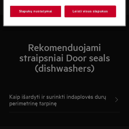
Slapukų nustatymai
Leisti visus slapukus
Rekomenduojami
straipsniai Door seals
(dishwashers)
Kaip išardyti ir surinkti indaplovės durų
perimetrinę tarpinę