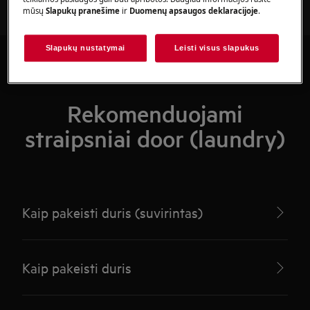
mūsų
Slapukų pranešime
ir
Duomenų apsaugos deklaracijoje
.
Slapukų nustatymai
Leisti visus slapukus
Rekomenduojami
straipsniai door (laundry)
Kaip pakeisti duris (suvirintas)
Kaip pakeisti duris