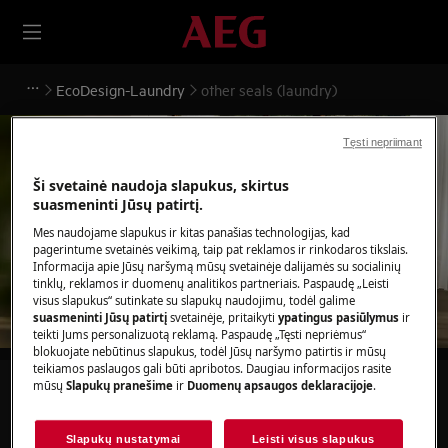
EcoDesign-Laundry
other seals (laundry)
Tęsti nepriimant
Ši svetainė naudoja slapukus, skirtus
suasmeninti Jūsų patirtį.
Pagalba other seals
Mes naudojame slapukus ir kitas panašias technologijas, kad
(laundry)
pagerintume svetainės veikimą, taip pat reklamos ir rinkodaros tikslais.
Informacija apie Jūsų naršymą mūsų svetainėje dalijamės su socialinių
tinklų, reklamos ir duomenų analitikos partneriais. Paspaudę „Leisti
visus slapukus“ sutinkate su slapukų naudojimu, todėl galime
suasmeninti Jūsų patirtį
svetainėje, pritaikyti
ypatingus pasiūlymus
ir
teikti Jums personalizuotą reklamą. Paspaudę „Tęsti nepriėmus“
blokuojate nebūtinus slapukus, todėl Jūsų naršymo patirtis ir mūsų
teikiamos paslaugos gali būti apribotos. Daugiau informacijos rasite
mūsų
Slapukų pranešime
ir
Duomenų apsaugos deklaracijoje
.
Ieškokite mūsų palaikymo straipsniuose
Slapukų nustatymai
Leisti visus slapukus