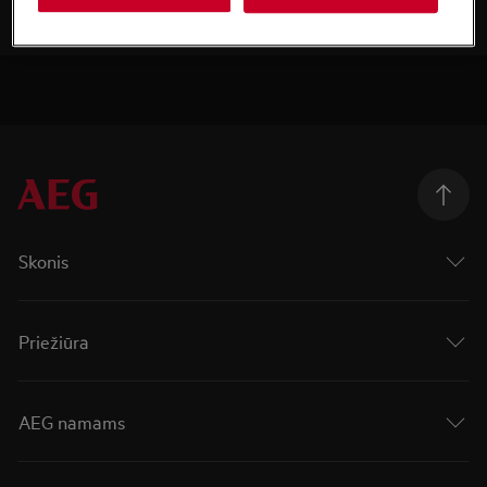
Skonis
Priežiūra
AEG namams