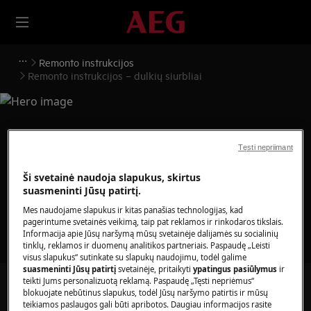
Remonto instrukcijos
Remonto instrukcijos – dulkių siurbliai
Pagalba Remonto
Tęsti nepriimant
instrukcijos – dulkių
Ši svetainė naudoja slapukus, skirtus
suasmeninti Jūsų patirtį.
siurbliai
Mes naudojame slapukus ir kitas panašias technologijas, kad
pagerintume svetainės veikimą, taip pat reklamos ir rinkodaros tikslais.
Informacija apie Jūsų naršymą mūsų svetainėje dalijamės su socialinių
tinklų, reklamos ir duomenų analitikos partneriais. Paspaudę „Leisti
visus slapukus“ sutinkate su slapukų naudojimu, todėl galime
suasmeninti Jūsų patirtį
svetainėje, pritaikyti
ypatingus pasiūlymus
ir
teikti Jums personalizuotą reklamą. Paspaudę „Tęsti nepriėmus“
Ieškokite mūsų palaikymo straipsniuose
blokuojate nebūtinus slapukus, todėl Jūsų naršymo patirtis ir mūsų
teikiamos paslaugos gali būti apribotos. Daugiau informacijos rasite