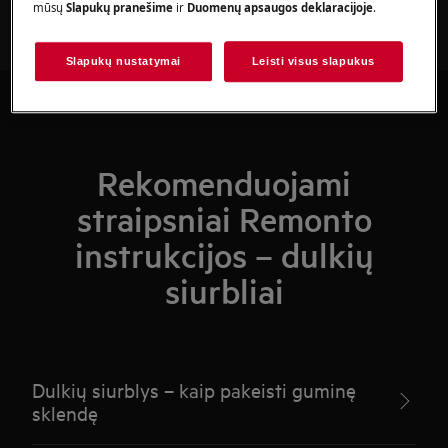
mūsų
Slapukų pranešime
ir
Duomenų apsaugos deklaracijoje
.
Slapukų nustatymai
Leisti visus slapukus
Rekomenduojami
straipsniai Remonto
instrukcijos – dulkių
siurbliai
Dulkių siurblys – kaip pakeisti guminę
sklendę