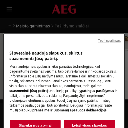
Maisto gaminimas
Pašildymo stalčiai
Tęsti nepriimant
Ši svetainė naudoja slapukus, skirtus
suasmeninti Jūsų patirtį.
Pagalba Pašildymo stalčiai
Mes naudojame slapukus ir kitas panašias technologijas, kad
pagerintume svetainės veikimą, taip pat reklamos ir rinkodaros tikslais.
Informacija apie Jūsų naršymą mūsų svetainėje dalijamės su socialinių
tinklų, reklamos ir duomenų analitikos partneriais. Paspaudę „Leisti
visus slapukus“ sutinkate su slapukų naudojimu, todėl galime
suasmeninti Jūsų patirtį
svetainėje, pritaikyti
ypatingus pasiūlymus
ir
teikti Jums personalizuotą reklamą. Paspaudę „Tęsti nepriėmus“
blokuojate nebūtinus slapukus, todėl Jūsų naršymo patirtis ir mūsų
teikiamos paslaugos gali būti apribotos. Daugiau informacijos rasite
mūsų
Slapukų pranešime
ir
Duomenų apsaugos deklaracijoje
.
Ieškokite mūsų palaikymo straipsniuose
Slapukų nustatymai
Leisti visus slapukus