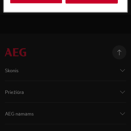
Skonis
Priežiūra
AEG namams