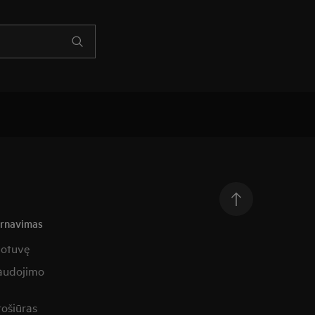
arnavimas
uotuvę
naudojimo
rošiūras