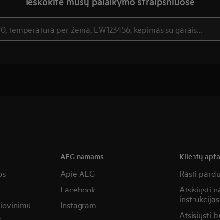
Ieškokite mūsų palaikymo straipsniuose
AEG namams
Klientų apt
os
Apie AEG
Rasti pard
Facebook
Atsisiųsti 
instrukcijas
žiovinimu
Instagram
Atsisiųsti b