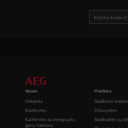
Skonis
Priežiūra
Orkaitės
Skalbimo mašin
Kaitlentės
Džiovyklės
Kaitlentės su integruotu
Skalbyklės su d
garų rinktuvu