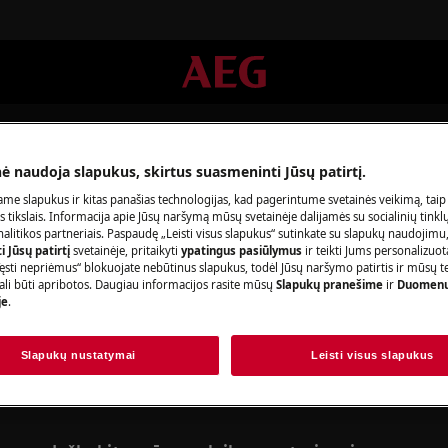
iskaitymas
nė naudoja slapukus, skirtus suasmeninti Jūsų patirtį.
me slapukus ir kitas panašias technologijas, kad pagerintume svetainės veikimą, taip
s tikslais. Informacija apie Jūsų naršymą mūsų svetainėje dalijamės su socialinių tinkl
litikos partneriais. Paspaudę „Leisti visus slapukus“ sutinkate su slapukų naudojimu
 Jūsų patirtį
svetainėje, pritaikyti
ypatingus pasiūlymus
ir teikti Jums personalizuo
galba Mokėjimas ir atsiskaity
ęsti nepriėmus“ blokuojate nebūtinus slapukus, todėl Jūsų naršymo patirtis ir mūsų t
ali būti apribotos. Daugiau informacijos rasite mūsų
Slapukų pranešime
ir
Duomenų
je
.
Slapukų nustatymai
Leisti visus slapukus