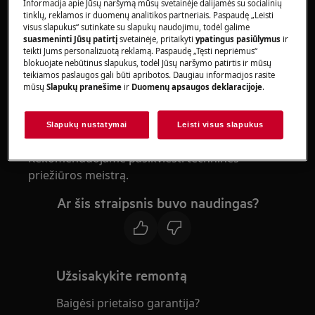
Informacija apie Jūsų naršymą mūsų svetainėje dalijamės su socialinių
Šaldytuvui-šaldikliui
tinklų, reklamos ir duomenų analitikos partneriais. Paspaudę „Leisti
visus slapukus“ sutinkate su slapukų naudojimu, todėl galime
Sprendimas:
suasmeninti Jūsų patirtį
svetainėje, pritaikyti
ypatingus pasiūlymus
ir
teikti Jums personalizuotą reklamą. Paspaudę „Tęsti nepriėmus“
blokuojate nebūtinus slapukus, todėl Jūsų naršymo patirtis ir mūsų
1. Kreipkitės į įgaliotąjį techninės priežiūros
teikiamos paslaugos gali būti apribotos. Daugiau informacijos rasite
centrą.
mūsų
Slapukų pranešime
ir
Duomenų apsaugos deklaracijoje
.
Ekrane rodomas klaidos pranešimas F5 reiškia,
Slapukų nustatymai
Leisti visus slapukus
kad sugedo temperatūros jutiklis.
Rekomenduojame pasikviesti techninės
priežiūros meistrą.
Ar šis straipsnis buvo naudingas?
Užsisakykite remontą
Baigėsi prietaiso garantija?