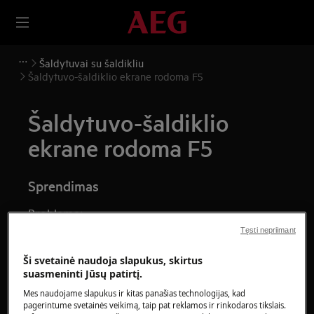
Šaldytuvai su šaldikliu
Šaldytuvo-šaldiklio ekrane rodoma F5
Šaldytuvo-šaldiklio
ekrane rodoma F5
Sprendimas
Problema:
Tęsti nepriimant
Mano šaldytuvo / šaldytuvo-šaldiklio
ekrane rodomas klaidos pranešimas F5
Ši svetainė naudoja slapukus, skirtus
suasmeninti Jūsų patirtį.
Taikoma:
Mes naudojame slapukus ir kitas panašias technologijas, kad
pagerintume svetainės veikimą, taip pat reklamos ir rinkodaros tikslais.
Šaldytuvui