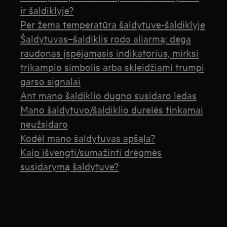
ir šaldiklyje?
Per žema temperatūra šaldytuve-šaldiklyje
Šaldytuvas–šaldiklis rodo aliarmą: dega
raudonas įspėjamasis indikatorius, mirksi
trikampio simbolis arba skleidžiami trumpi
garso signalai
Ant mano šaldiklio dugno susidaro ledas
Mano šaldytuvo/šaldiklio durelės tinkamai
neužsidaro
Kodėl mano šaldytuvas apšąla?
Kaip išvengti/sumažinti drėgmės
susidarymą šaldytuve?