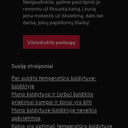
Nesijaudinkite, galime pasirūpinti jo
remontu už fiksuotą kainą, į kurią
įeina mokestis už iškvietimą, dalis bei
darbą. Jokių papildomų išlaidų!
Užsisakykite paslaugą
Susiję straipsniai
Per aukšta temperatūra šaldytuve-
šaldiklyje
Mano šaldytuvo ir (arba) šaldiklio
priekiniai kampai ir šonai yra šilti
Mano šaldytuve-šaldiklyje neveikia
apšvietimas
Kokia yra optimali temperatūra šaldytuve