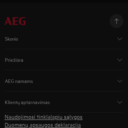
Skonis
Priežiūra
AEG namams
Klientų aptarnavimas
Naudojimosi tinklalapiu sąlygos
Duomenų apsaugos deklaracija