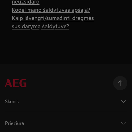
neužsidaro
Kodėl mano šaldytuvas apšąla?
Kaip išvengti/sumažinti drėgmės
susidarymą šaldytuve?
Skonis
Priežiūra