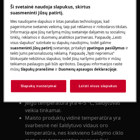
Šaldytuvui-šaldikliui
Ši svetainė naudoja slapukus, skirtus
suasmeninti Jūsų patirtį.
Sprendimas:
Mes naudojame slapukus ir kitas panašias technologijas, kad
pagerintume svetainės veikimą, taip pat reklamos ir rinkodaros tikslais.
1. Patikrinkite, ar gaminiui tiekiamas
Informacija apie Jūsų naršymą mūsų svetainėje dalijamės su socialinių
maitinimas
tinklų, reklamos ir duomenų analitikos partneriais. Paspaudę „Leisti
visus slapukus“ sutinkate su slapukų naudojimu, todėl galime
suasmeninti Jūsų patirtį
svetainėje, pritaikyti
ypatingus pasiūlymus
ir
2. Stenkitės ilgam nepalikti atidarytų durelių
teikti Jums personalizuotą reklamą. Paspaudę „Tęsti nepriėmus“
blokuojate nebūtinus slapukus, todėl Jūsų naršymo patirtis ir mūsų
3. Patikrinkite, ar visiškai uždarytos durelės
teikiamos paslaugos gali būti apribotos. Daugiau informacijos rasite
mūsų
Slapukų pranešime
ir
Duomenų apsaugos deklaracijoje
.
4. Patikrinkite, ar prietaisas tinkamai vėsina
Slapukų nustatymai
Leisti visus slapukus
Termometru išmatuokite temperatūrą į
šaldytuvą įdėtoje vandens stiklinėje.
Jeigu temperatūra yra 4–5 °C, šaldytuvas
veikia tinkamai.
Maisto produktų vidinė temperatūra yra
svarbesnė nei šaldytuvo vidaus oro
temperatūra, nes kiekvieno šaldymo ciklo