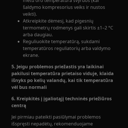
metu oro temperatūra svyruos (kai
šaldymo kompresorius veiks ir nustos
veikti).
Atkreipkite dėmesį, kad pigesnių
termometrų rodmenys gali skirtis ±1–2 °C
arba daugiau.
Reguliuokite temperatūrą, sukdami
temperatūros reguliatorių arba valdymo
ekrane.
5. Jeigu problemos priežastis yra laikinai
pakilusi temperatūra prietaiso viduje, klaida
išnyks po kelių valandų, kai tik temperatūra
vėl bus normali
6. Kreipkitės į įgaliotąjį techninės priežiūros
centrą
Jei pirmiau pateikti pasiūlymai problemos
išspręsti nepadėtų, rekomenduojame