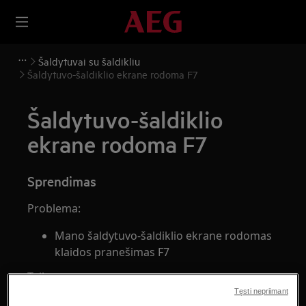
Šaldytuvai su šaldikliu
Šaldytuvo-šaldiklio ekrane rodoma F7
Šaldytuvo-šaldiklio
ekrane rodoma F7
Sprendimas
Problema:
Mano šaldytuvo-šaldiklio ekrane rodomas
klaidos pranešimas F7
Taikoma:
Tęsti nepriimant
Šaldytuvui