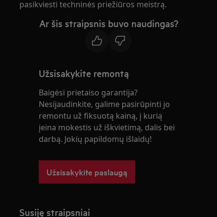
pasikviesti techninės priežiūros meistrą.
Ar šis straipsnis buvo naudingas?
Užsisakykite remontą
Baigėsi prietaiso garantija?
Nesijaudinkite, galime pasirūpinti jo
remontu už fiksuotą kainą, į kurią
įeina mokestis už iškvietimą, dalis bei
darbą. Jokių papildomų išlaidų!
Užsisakykite paslaugą
Susiję straipsniai