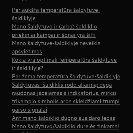
Per aukšta temperatūra šaldytuve-
šaldiklyje
Mano šaldytuvo ir (arba) šaldiklio
priekiniai kampai ir šonai yra šilti
Mano šaldytuve-šaldiklyje neveikia
apšvietimas
Kokia yra optimali temperatūra šaldytuve
ir šaldiklyje?
Per žema temperatūra šaldytuve-šaldiklyje
Šaldytuvas–šaldiklis rodo aliarmą: dega
raudonas įspėjamasis indikatorius, mirksi
trikampio simbolis arba skleidžiami trumpi
garso signalai
Ant mano šaldiklio dugno susidaro ledas
Mano šaldytuvo/šaldiklio durelės tinkamai