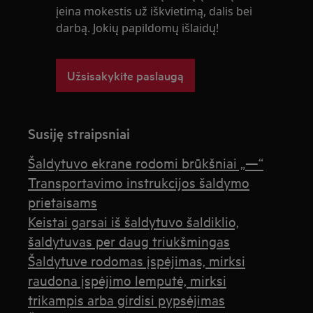
įeina mokestis už iškvietimą, dalis bei
darbą. Jokių papildomų išlaidų!
Užsisakykite paslaugą
Susiję straipsniai
Šaldytuvo ekrane rodomi brūkšniai „—“
Transportavimo instrukcijos šaldymo
prietaisams
Keistai garsai iš šaldytuvo šaldiklio,
šaldytuvas per daug triukšmingas
Šaldytuve rodomas įspėjimas, mirksi
raudona įspėjimo lemputė, mirksi
trikampis arba girdisi pypsėjimas