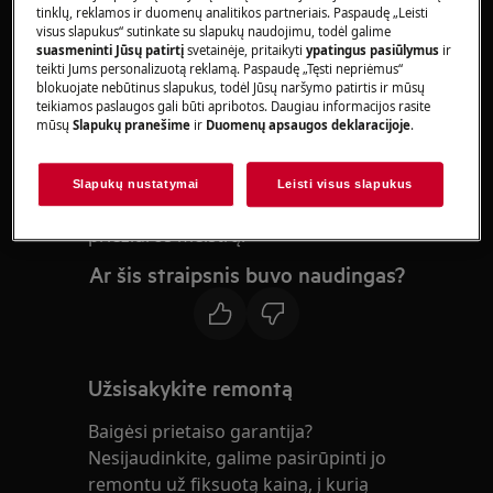
Šaldytuvui-šaldikliui
tinklų, reklamos ir duomenų analitikos partneriais. Paspaudę „Leisti
visus slapukus“ sutinkate su slapukų naudojimu, todėl galime
Sprendimas:
suasmeninti Jūsų patirtį
svetainėje, pritaikyti
ypatingus pasiūlymus
ir
teikti Jums personalizuotą reklamą. Paspaudę „Tęsti nepriėmus“
1. Kreipkitės į įgaliotąjį techninės priežiūros
blokuojate nebūtinus slapukus, todėl Jūsų naršymo patirtis ir mūsų
teikiamos paslaugos gali būti apribotos. Daugiau informacijos rasite
centrą
mūsų
Slapukų pranešime
ir
Duomenų apsaugos deklaracijoje
.
Ekrane rodomas klaidos pranešimas F1
reiškia termostato problemą.
Slapukų nustatymai
Leisti visus slapukus
Rekomenduojame pasikviesti techninės
priežiūros meistrą.
Ar šis straipsnis buvo naudingas?
Užsisakykite remontą
Baigėsi prietaiso garantija?
Nesijaudinkite, galime pasirūpinti jo
remontu už fiksuotą kainą, į kurią