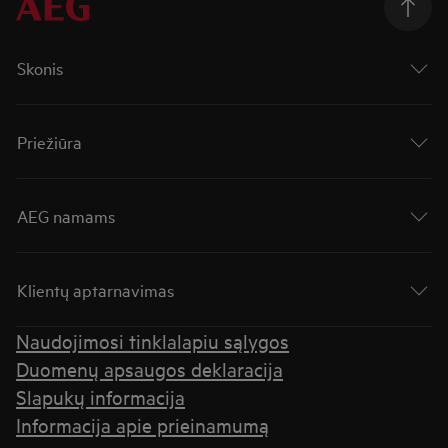
Skonis
Priežiūra
AEG namams
Klientų aptarnavimas
Naudojimosi tinklalapiu sąlygos
Duomenų apsaugos deklaracija
Slapukų informacija
Informacija apie prieinamumą