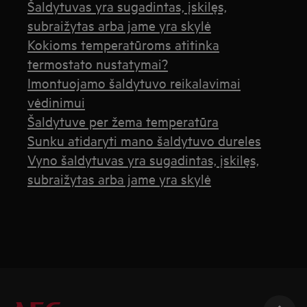
Šaldytuvas yra sugadintas, įskilęs,
subraižytas arba jame yra skylė
Kokioms temperatūroms atitinka
termostato nustatymai?
Imontuojamo šaldytuvo reikalavimai
vėdinimui
Šaldytuve per žema temperatūra
Sunku atidaryti mano šaldytuvo dureles
Vyno šaldytuvas yra sugadintas, įskilęs,
subraižytas arba jame yra skylė