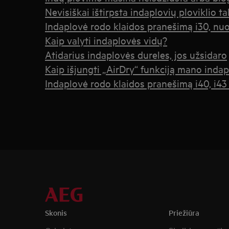
Nevisiškai ištirpsta indaplovių ploviklio ta
Indaplovė rodo klaidos pranešimą i30, nu
Kaip valyti indaplovės vidų?
Atidarius indaplovės dureles, jos užsidaro
Kaip išjungti „AirDry“ funkciją mano indap
Indaplovė rodo klaidos pranešimą i40, i43
Skonis
Priežiūra