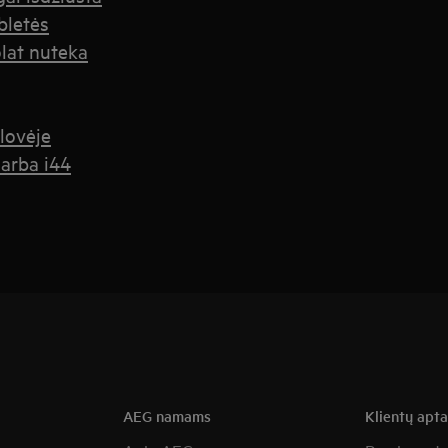
bletės
olat nuteka
lovėje
 arba i44
AEG namams
Klientų apt