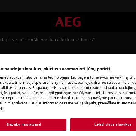
indaplovę prie karšto vandens tiekimo sistemos?
ovę prie karšto vandens tiekim
nė naudoja slapukus, skirtus suasmeninti Jūsų patirtį.
me slapukus ir kitas panašias technologijas, kad pagerintume svetainės veikimą, taip
s tikslais. Informacija apie Jūsų naršymą mūsų svetainėje dalijamės su socialinių tinkl
Užsisakykite r
litikos partneriais. Paspaudę „Leisti visus slapukus“ sutinkate su slapukų naudojimu
 Jūsų patirtį
svetainėje, pritaikyti
ypatingus pasiūlymus
ir teikti Jums personalizuo
ęsti nepriėmus“ blokuojate nebūtinus slapukus, todėl Jūsų naršymo patirtis ir mūsų t
Baigėsi prietaiso 
ali būti apribotos. Daugiau informacijos rasite mūsų
Slapukų pranešime
ir
Duomenų
ndens tiekimo sistemos?
pasirūpinti jo rem
je
.
įeina mokestis už i
papildomų išlaidų
Slapukų nustatymai
Leisti visus slapukus