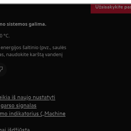
Užsisakykite pa
imo sistemos galima.
 °C.
nergijos šaltinio (pvz., saulės
as, naudokite karštą vandenį
ikia iš naujo nustatyti
 garso signalas
mo indikatorius („Machine
ai išdžiūsta