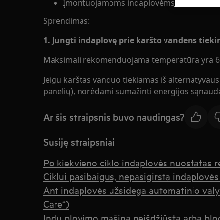
Įmontuojamoms indaplovėms
Sprendimas:
1. Jungti indaplovę prie karšto vandens tiek
Maksimali rekomenduojama temperatūra yra 60
Jeigu karštas vanduo tiekiamas iš alternatyvaus e
panelių), norėdami sumažinti energijos sąnaud
Ar šis straipsnis buvo naudingas?
Susiję straipsniai
Po kiekvieno ciklo indaplovės nuostatas re
Ciklui pasibaigus, nepasigirsta indaplovės
Ant indaplovės užsidega automatinio valy
Care“)
Indų plovimo mašina neišdžiūsta arba blog