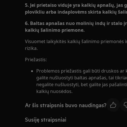
5. Jei prietaiso viduje yra kalkių apnašų, jas
plovikliu arba indaplovėms skirta kalkių ša
6. Baltas apnašas nuo molinių indų ir stalo į
kalkių šalinimo priemone.
Visuomet laikykitės kalkių šalinimo priemonės i
rizika.
Priežastis:
Problemos priežastis gali būti druskos ar 
galite nušluostyti baltas apnašas, tai tikri
negalite nušluostyti, bet galite jas pašalinti
kalkių nuosėdos.
Ar šis straipsnis buvo naudingas?
Susiję straipsniai