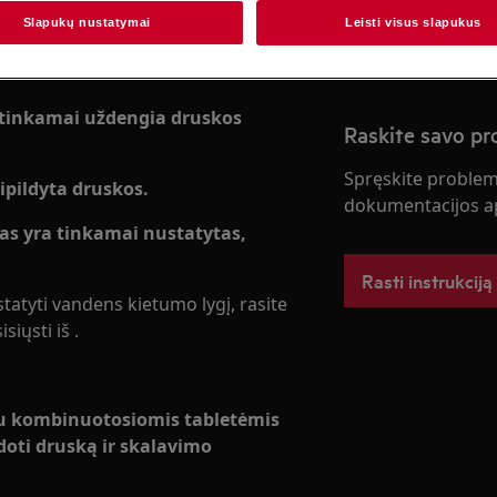
Užsisakykite pa
Slapukų nustatymai
Leisti visus slapukus
ir tinkamai uždengia druskos
Raskite savo p
Spręskite problema
ripildyta druskos.
dokumentacijos ap
sas yra tinkamai nustatytas,
Rasti instrukciją
tatyti vandens kietumo lygį, rasite
iųsti iš .
 su kombinuotosiomis tabletėmis
oti druską ir skalavimo