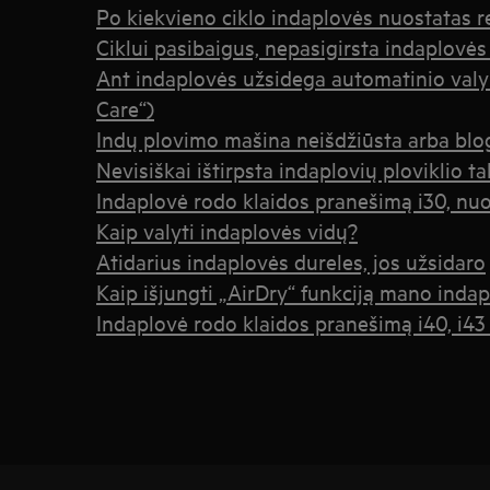
Po kiekvieno ciklo indaplovės nuostatas re
Ciklui pasibaigus, nepasigirsta indaplovės
Ant indaplovės užsidega automatinio valy
Care“)
Indų plovimo mašina neišdžiūsta arba blog
Nevisiškai ištirpsta indaplovių ploviklio ta
Indaplovė rodo klaidos pranešimą i30, nu
Kaip valyti indaplovės vidų?
Atidarius indaplovės dureles, jos užsidaro
Kaip išjungti „AirDry“ funkciją mano indap
Indaplovė rodo klaidos pranešimą i40, i43