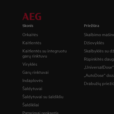
Skonis
Priežiūra
Orkaitės
Skalbimo mašin
Kaitlentės
Džiovyklės
Kaitlentės su integruotu
Skalbyklės su d
garų rinktuvu
Rūpinkitės daug
Viryklės
„UniversalDose“
Garų rinktuvai
„AutoDose“ doza
Indaplovės
Drabužių prieži
Šaldytuvai
Šaldytuvai su šaldikliu
Šaldikliai
Patarimai renkantis