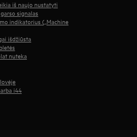
ikia iš naujo nustatyti
 garso signalas
mo indikatorius („Machine
ai išdžiūsta
bletės
olat nuteka
lovėje
 arba i44