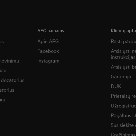
AEG namams
Klientų apt
os
Apie AEG
Rasti pard
Facebook
Atsisiųsti 
instrukcijas
žiovinimu
Instagram
Atsisiųsti b
iau
Garantija
 dozatorius
DUK
torius
Prietaisų 
ūra
Užregistruo
Pagalbos st
Susisiekite
Grąžinimas