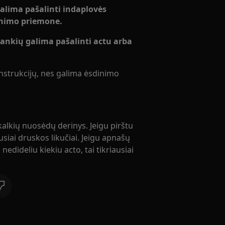
 galima pašalinti indaplovės
linimo priemone.
rankių galima pašalinti actu arba
nstrukcijų, nes galima ėsdinimo
kalkių nuosėdų derinys. Jeigu pirštu
ausiai druskos likučiai. Jeigu apnašų
 nedideliu kiekiu acto, tai tikriausiai