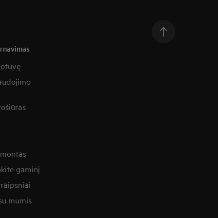
arnavimas
uotuvę
naudojimo
rošiūras
remontas
kite gaminį
raipsniai
 su mumis