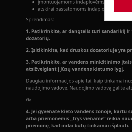
įmontuojamoms indaplovėms;
atskirai pastatomoms indaplovėms.
Sprendimas:
1. Patikrinkite, ar dangtelis turi sandariklį 
dozatorių.
2. Įsitikinkite, kad druskos dozatoriuje yra p
3. Patikrinkite, ar vandens minkštinimo įtai
atsižvelgiant į Jūsų vandens kietumo lygį.
Daugiau informacijos apie tai, kaip tinkamai nus
naudojimo vadove. Naudojimo vadovą galite atsis
čia
4. Jei gyvenate kieto vandens zonoje, kartu
arba priemonėmis „trys viename“ reikia naud
priemonę, kad indai būtų tinkamai išplauti.