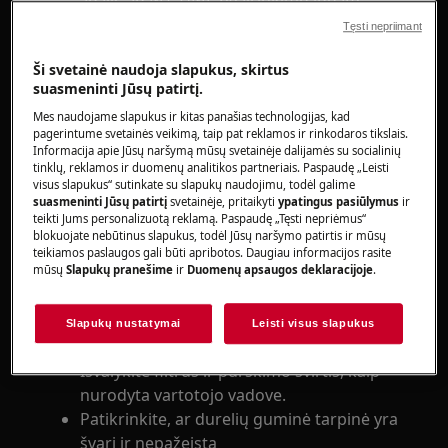
Tęsti nepriimant
Taikoma
Ši svetainė naudoja slapukus, skirtus
Integruota indaplovė
suasmeninti Jūsų patirtį.
Laisvai stovinti indaplovė
Mes naudojame slapukus ir kitas panašias technologijas, kad
pagerintume svetainės veikimą, taip pat reklamos ir rinkodaros tikslais.
Informacija apie Jūsų naršymą mūsų svetainėje dalijamės su socialinių
Sprendimas
tinklų, reklamos ir duomenų analitikos partneriais. Paspaudę „Leisti
visus slapukus“ sutinkate su slapukų naudojimu, todėl galime
Užsukite vandens čiaupą.
suasmeninti Jūsų patirtį
svetainėje, pritaikyti
ypatingus pasiūlymus
ir
teikti Jums personalizuotą reklamą. Paspaudę „Tęsti nepriėmus“
Patikrinkite, ar aplink durų sandariklius,
blokuojate nebūtinus slapukus, todėl Jūsų naršymo patirtis ir mūsų
žarnas ir jungtis nėra matomų nuotėkių.
teikiamos paslaugos gali būti apribotos. Daugiau informacijos rasite
mūsų
Slapukų pranešime
ir
Duomenų apsaugos deklaracijoje
.
Priveržkite visas laisvas jungtis ir
pakeiskite pažeistus sandariklius.
Patikrinkite, ar krepšeliai įstatyti taip, kaip
Slapukų nustatymai
Leisti visus slapukus
nurodyta vartotojo vadove.
Išvalykite filtrus ir purškimo svirtis, kaip
nurodyta vartotojo vadove.
Patikrinkite, ar durelių guminė tarpinė yra
švari ir nepažeista