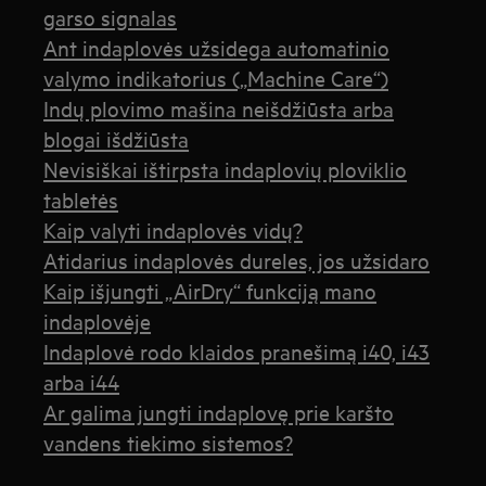
garso signalas
Ant indaplovės užsidega automatinio
valymo indikatorius („Machine Care“)
Indų plovimo mašina neišdžiūsta arba
blogai išdžiūsta
Nevisiškai ištirpsta indaplovių ploviklio
tabletės
Kaip valyti indaplovės vidų?
Atidarius indaplovės dureles, jos užsidaro
Kaip išjungti „AirDry“ funkciją mano
indaplovėje
Indaplovė rodo klaidos pranešimą i40, i43
arba i44
Ar galima jungti indaplovę prie karšto
vandens tiekimo sistemos?