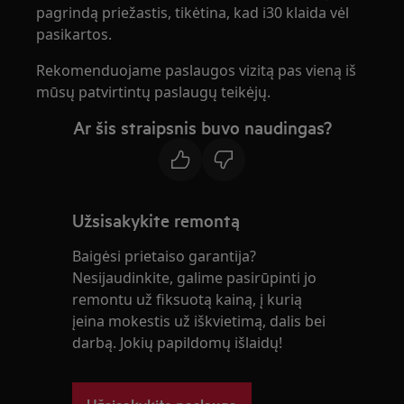
pagrindą priežastis, tikėtina, kad i30 klaida vėl
pasikartos.
Rekomenduojame paslaugos vizitą pas vieną iš
mūsų patvirtintų paslaugų teikėjų.
Ar šis straipsnis buvo naudingas?
Užsisakykite remontą
Baigėsi prietaiso garantija?
Nesijaudinkite, galime pasirūpinti jo
remontu už fiksuotą kainą, į kurią
įeina mokestis už iškvietimą, dalis bei
darbą. Jokių papildomų išlaidų!
Užsisakykite paslaugą