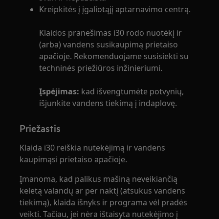
Kreipkitės į įgaliotąjį aptarnavimo centrą.
Klaidos pranešimas i30 rodo nuotėkį ir
(arba) vandens susikaupimą prietaiso
apačioje. Rekomenduojame susisiekti su
techninės priežiūros inžinieriumi.
Įspėjimas:
kad išvengtumėte potvynių,
išjunkite vandens tiekimą į indaplovę.
Priežastis
Klaida i30 reiškia nutekėjimą ir vandens
kaupimąsi prietaiso apačioje.
Įmanoma, kad palikus mašiną neveikiančią
keletą valandų ar per naktį (atsukus vandens
tiekimą), klaida išnyks ir programa vėl pradės
veikti. Tačiau, jei nėra ištaisyta nutekėjimo į