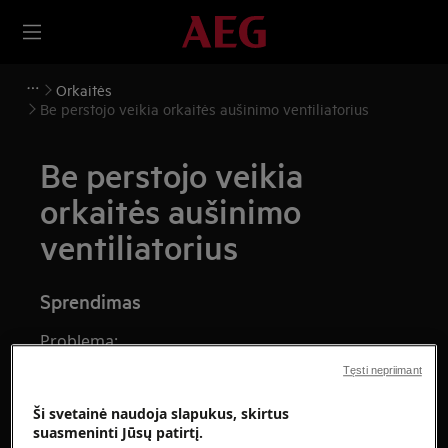
Orkaitės
Be perstojo veikia orkaitės aušinimo ventiliatorius
Be perstojo veikia
orkaitės aušinimo
ventiliatorius
Sprendimas
Problema:
Tęsti nepriimant
Be perstojo veikia orkaitės aušinimo
ventiliatorius. Kai prietaisas veikia,
Ši svetainė naudoja slapukus, skirtus
aušinimo ventiliatorius įsijungia
suasmeninti Jūsų patirtį.