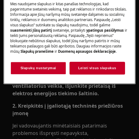
automatiškai, kad prietaiso paviršiai išliktų
Mes naudojame slapukus ir kitas panašias technologijas, kad
vėsūs. Išjungus prietaisą, orkaitės
pagerintume svetainės veikimą, taip pat reklamos ir rinkodaros tikslais.
Informacija apie Jūsų naršymą mūsų svetainėje dalijamės su socialinių
aušinimo ventiliatorius gali toliau veikti tol,
tinklų, reklamos ir duomenų analitikos partneriais. Paspaudę „Leisti
kol prietaisas atvės.
visus slapukus“ sutinkate su slapukų naudojimu, todėl galime
suasmeninti Jūsų patirtį
svetainėje, pritaikyti
ypatingus pasiūlymus
ir
Taikoma:
teikti Jums personalizuotą reklamą. Paspaudę „Tęsti nepriėmus“
blokuojate nebūtinus slapukus, todėl Jūsų naršymo patirtis ir mūsų
teikiamos paslaugos gali būti apribotos. Daugiau informacijos rasite
Įmontuojamoms orkaitėms
mūsų
Slapukų pranešime
ir
Duomenų apsaugos deklaracijoje
.
Autonominėms viryklėms
Sprendimas:
Slapukų nustatymai
Leisti visus slapukus
1. Jeigu orkaitė yra aušinama ir aušinimo
ventiliatorius veikia, išjunkite prietaisą iš
elektros energijos tiekimo šaltinio.
2. Kreipkitės į įgaliotąją techninės priežiūros
įmonę
Jei vadovaujantis minėtaisiais patarimais
problemos išspręsti nepavyksta,