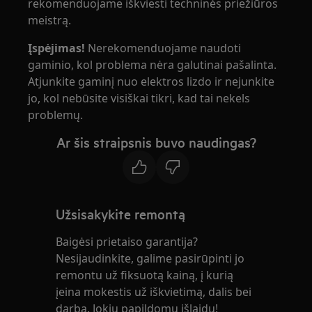
rekomenduojame iškviesti techninės priežiūros
meistrą.
Įspėjimas!
Nerekomenduojame naudoti
gaminio, kol problema nėra galutinai pašalinta.
Atjunkite gaminį nuo elektros lizdo ir nejunkite
jo, kol nebūsite visiškai tikri, kad tai nekels
problemų.
Ar šis straipsnis buvo naudingas?
Užsisakykite remontą
Baigėsi prietaiso garantija?
Nesijaudinkite, galime pasirūpinti jo
remontu už fiksuotą kainą, į kurią
įeina mokestis už iškvietimą, dalis bei
darbą. Jokių papildomų išlaidų!