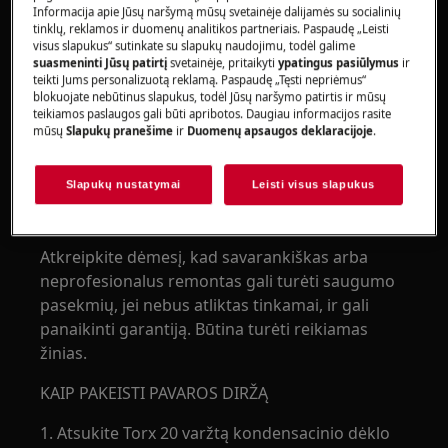
Informacija apie Jūsų naršymą mūsų svetainėje dalijamės su socialinių
prietaisas yra pastatytas vertikaliai. Likutinis
tinklų, reklamos ir duomenų analitikos partneriais. Paspaudę „Leisti
vanduo gali sugadinti elektroniką, jei prietaisas
visus slapukus“ sutinkate su slapukų naudojimu, todėl galime
bus padėtas ant bet kurio šono.
suasmeninti Jūsų patirtį
svetainėje, pritaikyti
ypatingus pasiūlymus
ir
teikti Jums personalizuotą reklamą. Paspaudę „Tęsti nepriėmus“
blokuojate nebūtinus slapukus, todėl Jūsų naršymo patirtis ir mūsų
Įsitikinkite, kad produktą naudojate tik jam
teikiamos paslaugos gali būti apribotos. Daugiau informacijos rasite
skirtoms paskirtims ir patikrinkite, ar jis yra
mūsų
Slapukų pranešime
ir
Duomenų apsaugos deklaracijoje
.
suderinama dalis su numatytu produktu.
Slapukų nustatymai
Leisti visus slapukus
Nenaudokite ir neįdiekite produkto, jei jis
sugadintas.
Atkreipkite dėmesį, kad savarankiškas arba
neprofesionalus remontas gali turėti saugumo
pasekmių, jei nebus atliktas tinkamai, ir gali
panaikinti garantiją. Būtina turėti reikiamas
žinias.
KAIP PAKEISTI PAVAROS DIRŽĄ
1. Atsukite Torx 20 varžtą kondensacinio dėklo