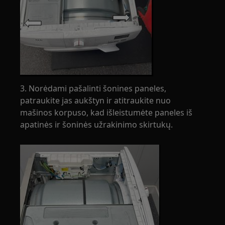
3. Norėdami pašalinti šonines paneles,
patraukite jas aukštyn ir atitraukite nuo
mašinos korpuso, kad išleistumėte paneles iš
apatinės ir šoninės užrakinimo skirtukų.