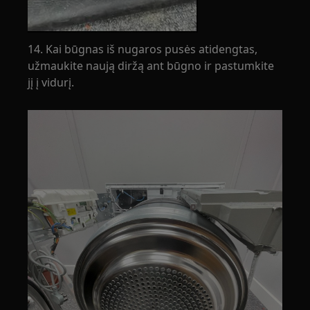
14. Kai būgnas iš nugaros pusės atidengtas,
užmaukite naują diržą ant būgno ir pastumkite
jį į vidurį.