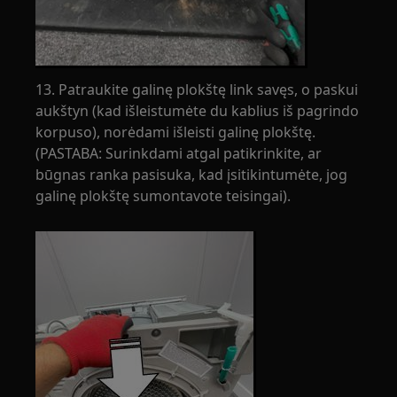
13. Patraukite galinę plokštę link savęs, o paskui
aukštyn (kad išleistumėte du kablius iš pagrindo
korpuso), norėdami išleisti galinę plokštę.
(PASTABA: Surinkdami atgal patikrinkite, ar
būgnas ranka pasisuka, kad įsitikintumėte, jog
galinę plokštę sumontavote teisingai).