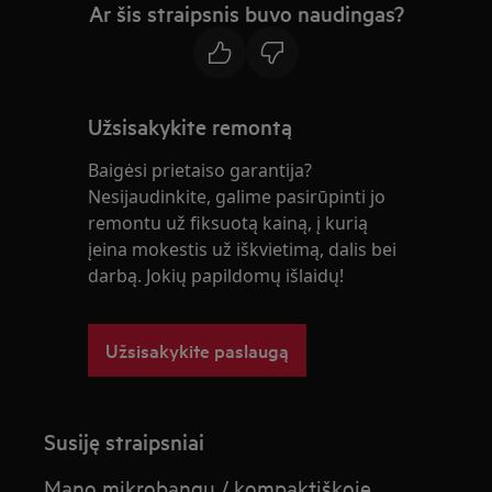
Ar šis straipsnis buvo naudingas?
Užsisakykite remontą
Baigėsi prietaiso garantija?
Nesijaudinkite, galime pasirūpinti jo
remontu už fiksuotą kainą, į kurią
įeina mokestis už iškvietimą, dalis bei
darbą. Jokių papildomų išlaidų!
Užsisakykite paslaugą
Susiję straipsniai
Mano mikrobangų / kompaktiškoje