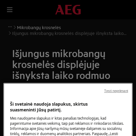
Mikrobangų krosnelės
Išjungus mikrobangų krosnelės displėjuje išnyksta laiko
rodmuo
Išjungus mikrobangų
krosnelės displėjuje
išnyksta laiko rodmuo
Sprendimas
Tęsti nepriimant
Problema:
Ši svetainė naudoja slapukus, skirtus
suasmeninti Jūsų patirtį.
Išjungus mikrobangų krosnelės displėjuje
Mes naudojame slapukus ir kitas panašias technologijas, kad
išnyksta laiko rodmuo
pagerintume svetainės veikimą, taip pat reklamos ir rinkodaros tikslais.
Informacija apie Jūsų naršymą mūsų svetainėje dalijamės su socialinių
Laikrodžio nepavyksta nustatyti ilgam
tinklų, reklamos ir duomenų analitikos partneriais. Paspaudę „Leisti