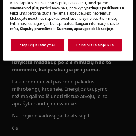
laikui
visus slapukus“ sutinkate su slapukų naudojimu, todėl galime
suasmeninti Jūsų patirtį
svetainėje, pritaikyti
ypatingus pasiūlymus
ir
Taikoma:
teikti Jums personalizuotą reklamą. Paspaudę „Tęsti nepriėmus“
blokuojate nebūtinus slapukus, todėl Jūsų naršymo patirtis ir mūsų
Mikrobangų krosnelėms
teikiamos paslaugos gali būti apribotos. Daugiau informacijos rasite
mūsų
Slapukų pranešime
ir
Duomenų apsaugos deklaracijoje
.
Sprendimas:
Slapukų nustatymai
Leisti visus slapukus
1. Energijos taupymo sumetimais, naujose
mikrobangų krosnelėse laiko rodmuo ekrane
išnyksta maždaug po 2-3 minučių nuo to
momento, kai pasibaigia programa.
Laiko rodmuo vėl pasirodo paleidus
mikrobangų krosnelę. Energijos taupymo
režimą galima išjungti tik tuo atveju, jei tai
aprašyta naudojimo vadove.
Naudojimo vadovą galite atsisiųsti .
čia