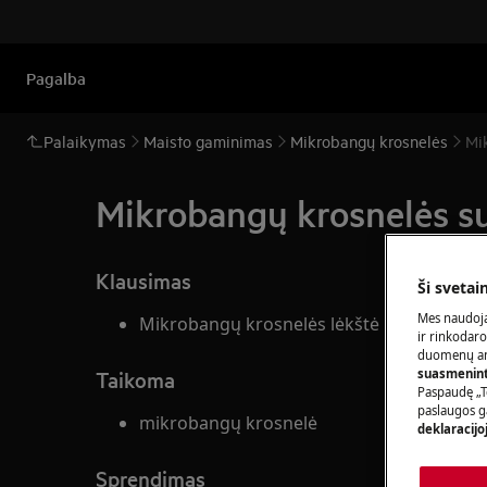
Pagalba
Palaikymas
Maisto gaminimas
Mikrobangų krosnelės
Mi
Mikrobangų krosnelės s
Klausimas
Ši svetai
Mes naudoja
Mikrobangų krosnelės lėkštė nesisuka
ir rinkodaro
duomenų ana
suasmeninti
Taikoma
Paspaudę „T
paslaugos g
mikrobangų krosnelė
deklaracijo
Sprendimas