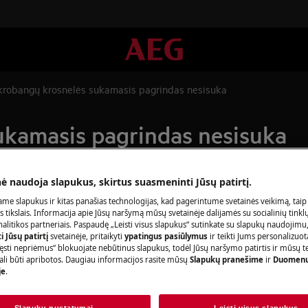
krobangų krosnelės sukamasis pagrindas nesisuka
ukamasis pagrindas nesisuka
nė naudoja slapukus, skirtus suasmeninti Jūsų patirtį.
Užsisakykite r
me slapukus ir kitas panašias technologijas, kad pagerintume svetainės veikimą, taip
s tikslais. Informacija apie Jūsų naršymą mūsų svetainėje dalijamės su socialinių tinkl
litikos partneriais. Paspaudę „Leisti visus slapukus“ sutinkate su slapukų naudojimu
Baigėsi prietaiso 
 Jūsų patirtį
svetainėje, pritaikyti
ypatingus pasiūlymus
ir teikti Jums personalizuo
pasirūpinti jo rem
ęsti nepriėmus“ blokuojate nebūtinus slapukus, todėl Jūsų naršymo patirtis ir mūsų t
įeina mokestis už i
ali būti apribotos. Daugiau informacijos rasite mūsų
Slapukų pranešime
ir
Duomenų
je
.
papildomų išlaidų
Slapukų nustatymai
Leisti visus slapukus