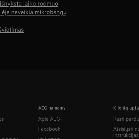
 išnyksta laiko rodmuo
lėje neveikia mikrobangų
švietimas
AEG namams
Klientų apt
os
Apie AEG
Rasti pard
Facebook
Atsisiųsti 
instrukcijas
žiovinimu
Instagram