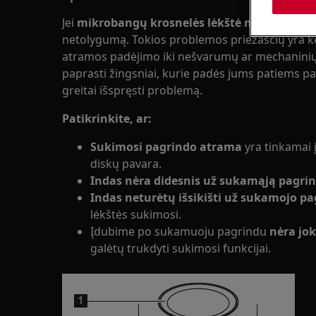
Jei
mikrobangų krosnelės lėkštė nesisuka
, ta
netolygumą. Tokios problemos priežasčių yra ke
atramos padėjimo iki nešvarumų ar mechaninių
paprasti žingsniai, kurie padės jums patiems pa
greitai išspręsti problemą.
Patikrinkite, ar:
Sukimosi pagrindo atrama
yra tinkamai į
diskų pavara.
Indas nėra didesnis už sukamąją pagri
Indas neturėtų išsikišti už sukamojo p
lėkštės sukimosi.
Įdubime po sukamuoju pagrindu
nėra jok
galėtų trukdyti sukimosi funkcijai.