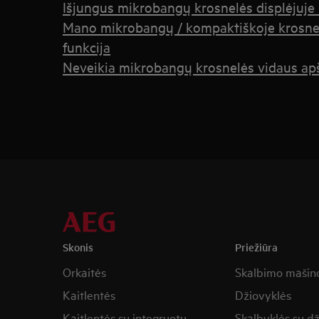
Išjungus mikrobangų krosnelės displėjuje
Mano mikrobangų / kompaktiškoje krosne
funkcija
Neveikia mikrobangų krosnelės vidaus ap
Skonis
Priežiūra
Orkaitės
Skalbimo mašin
Kaitlentės
Džiovyklės
Kaitlentės su integruotu
Skalbyklės su d