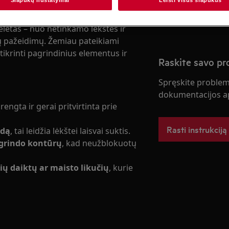
Užsisakykite pa
i gali sukelti maisto šildymo
letas – nuo netinkamo lėkštės ir
 pažeidimų. Žemiau pateikiami
tikrinti pagrindinius elementus ir
Raskite savo p
Spręskite problema
dokumentacijos ap
rengta ir gerai pritvirtinta prie
Rasti instrukciją
ndą
, tai leidžia lėkštei laisvai suktis.
agrindo kontūrų
, kad neužblokuotų
ių daiktų ar maisto likučių
, kurie