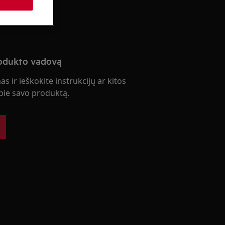
slaugą
rodukto vadovą
s ir ieškokite instrukcijų ar kitos
ie savo produktą.