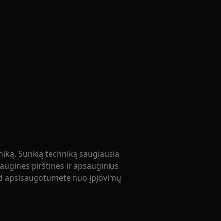
niką. Sunkią techniką saugiausia
ugines pirštines ir apsauginius
kad apsisaugotumėte nuo įpjovimų