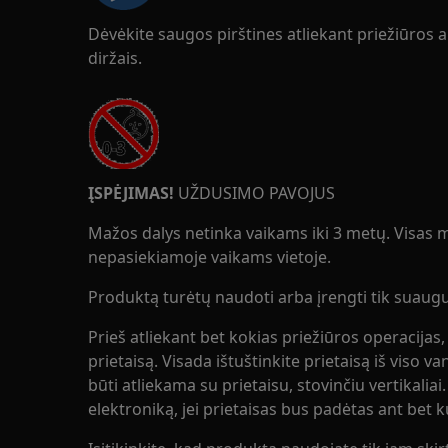
Dėvėkite saugos pirštines atliekant priežiūros 
diržais.
ĮSPĖJIMAS!
UŽDUSIMO PAVOJUS
Mažos dalys netinka vaikams iki 3 metų. Visas ma
nepasiekiamoje vaikams vietoje.
Produktą turėtų naudoti arba įrengti tik suaugus
Prieš atliekant bet kokias priežiūros operacijas,
prietaisą. Visada ištuštinkite prietaisą iš viso v
būti atliekama su prietaisu, stovinčiu vertikaliai
elektroniką, jei prietaisas bus padėtas ant bet 