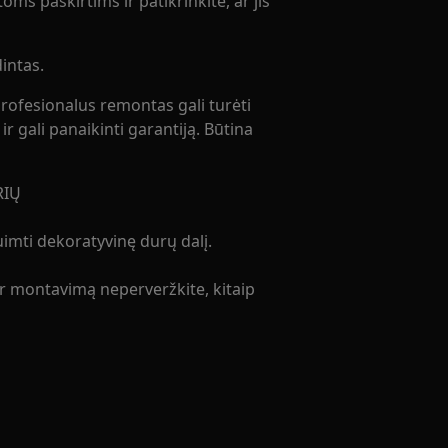
oms paskirtims ir patikrinkite, ar jis
intas.
rofesionalus remontas gali turėti
r gali panaikinti garantiją. Būtina
RIŲ
imti dekoratyvinę durų dalį.
er montavimą neperveržkite, kitaip