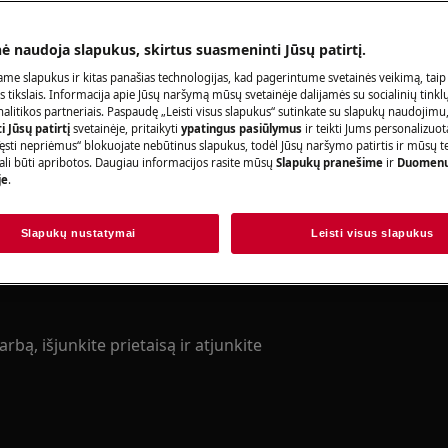
Užsisakykite pa
nė naudoja slapukus, skirtus suasmeninti Jūsų patirtį.
me slapukus ir kitas panašias technologijas, kad pagerintume svetainės veikimą, taip
s tikslais. Informacija apie Jūsų naršymą mūsų svetainėje dalijamės su socialinių tinkl
litikos partneriais. Paspaudę „Leisti visus slapukus“ sutinkate su slapukų naudojimu
Raskite savo p
adovo saugos informaciją prieš
 Jūsų patirtį
svetainėje, pritaikyti
ypatingus pasiūlymus
ir teikti Jums personalizuo
ęsti nepriėmus“ blokuojate nebūtinus slapukus, todėl Jūsų naršymo patirtis ir mūsų t
acijas.
Spręskite problema
ali būti apribotos. Daugiau informacijos rasite mūsų
Slapukų pranešime
ir
Duomenų
je
.
dokumentacijos ap
Slapukų nustatymai
Leisti visus slapukus
Rasti instrukciją
rbą, išjunkite prietaisą ir atjunkite