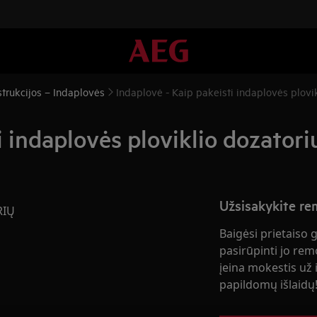
trukcijos – Indaplovės
Indaplovė - Kaip pakeisti indaplovės plovik
i indaplovės ploviklio dozatori
Užsisakykite r
RIŲ
Baigėsi prietaiso 
pasirūpinti jo rem
įeina mokestis už i
papildomų išlaidų