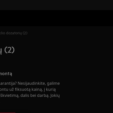
lio dozatorių (2)
ų (2)
emontą
garantija? Nesijaudinkite, galime
ontu už fiksuotą kainą, į kurią
škvietimą, dalis bei darbą. Jokių
!