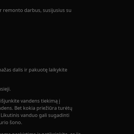
ar remonto darbus, susijusius su
žas dalis ir pakuotę laikykite
ieji.
 išjunkite vandens tiekimą į
andens. Bet kokia priežiūra turėtų
. Likutinis vanduo gali sugadinti
kurio šono.